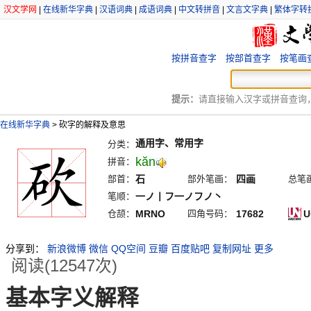
汉文学网
|
在线新华字典
|
汉语词典
|
成语词典
|
中文转拼音
|
文言文字典
|
繁体字转
按拼音查字
按部首查字
按笔画
提示：
请直接输入汉字或拼音查询，例
在线新华字典
>
砍字的解释及意思
通用字、常用字
分类：
kăn
拼音：
部首：
石
部外笔画：
四画
总笔
笔顺：
一ノ丨フ一ノフノ丶
仓颉：
MRNO
四角号码：
17682
U
分享到：
新浪微博
微信
QQ空间
豆瓣
百度贴吧
复制网址
更多
阅读(12547次)
基本字义解释