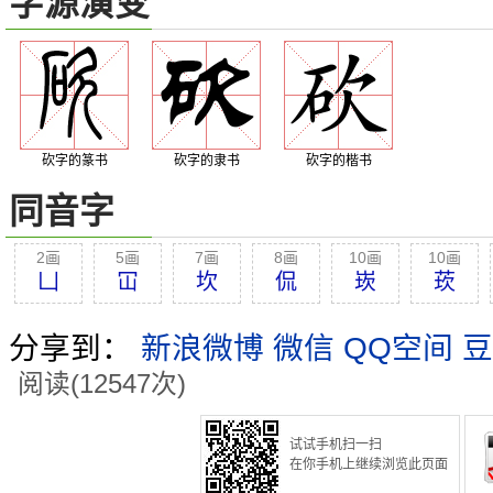
字源演变
砍字的篆书
砍字的隶书
砍字的楷书
同音字
2画
5画
7画
8画
10画
10画
凵
冚
坎
侃
崁
莰
分享到：
新浪微博
微信
QQ空间
豆
阅读(12547次)
试试手机扫一扫
在你手机上继续浏览此页面