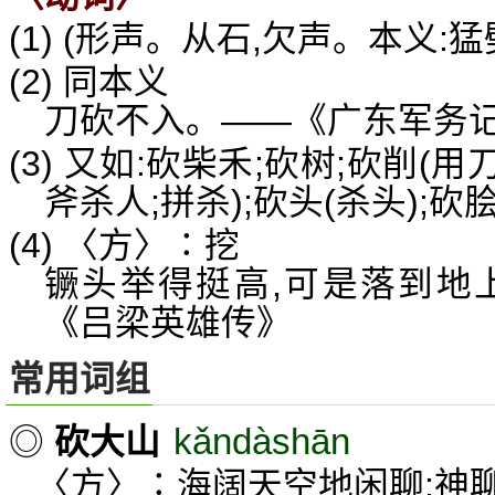
(1) (形声。从石,欠声。本义:猛
(2) 同本义
刀砍不入。——《广东军务
(3) 又如:砍柴禾;砍树;砍削(
斧杀人;拼杀);砍头(杀头);砍
(4) 〈方〉∶挖
镢头举得挺高,可是落到地
《吕梁英雄传》
常用词组
kǎndàshān
◎
砍大山
〈方〉∶海阔天空地闲聊;神