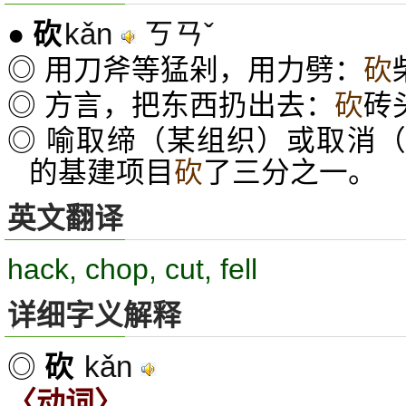
kǎn
ㄎㄢˇ
●
砍
◎ 用刀斧等猛剁，用力劈：
砍
◎ 方言，把东西扔出去：
砍
砖
◎ 喻取缔（某组织）或取消
的基建项目
砍
了三分之一。
英文翻译
hack, chop, cut, fell
详细字义解释
kǎn
◎
砍
〈动词〉