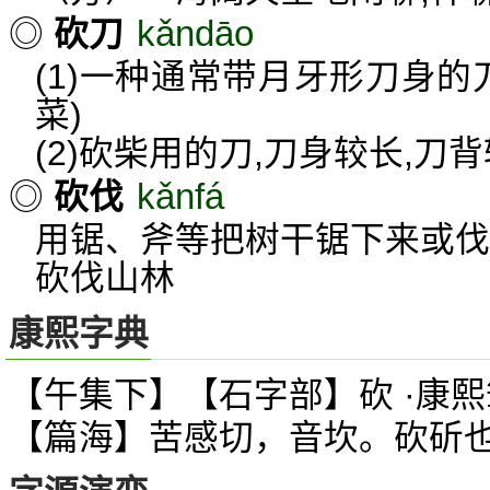
kǎndāo
◎
砍刀
(1)一种通常带月牙形刀身的
菜)
(2)砍柴用的刀,刀身较长,刀
kǎnfá
◎
砍伐
用锯、斧等把树干锯下来或伐
砍伐山林
康熙字典
【午集下】【石字部】砍 ·康熙
【篇海】苦感切，音坎。砍斫