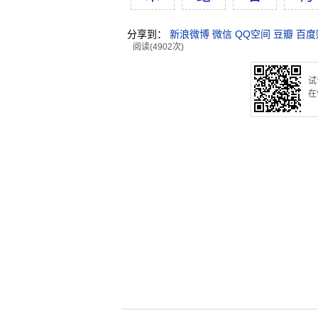
分享到：
新浪微博
微信
QQ空间
豆瓣
百度
阅读(4902次)
试
在