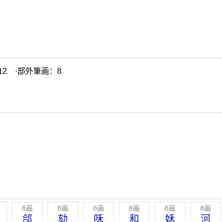
2 ·部外筆画：8
8画
8画
8画
8画
8画
8画
郃
劾
咊
和
姀
河