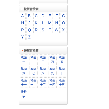
按拼音检索
A
B
C
D
E
F
G
H
J
K
L
M
N
O
P
Q
R
S
T
W
X
Y
Z
按部首检索
笔画
笔画
笔画
笔画
笔画
一
二
三
四
五
笔画
笔画
笔画
笔画
笔画
六
七
八
九
十
笔画
笔画
笔画
笔画
笔画
十一
十二
十三
十四
十五
难检
字