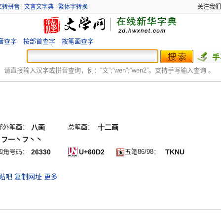
文转拼音
|
文言文字典
|
繁体字转换
关注我们
音查字
按部首查字
按笔画查字
：
请直接输入汉字或拼音查询，例：“文”;“
wen
”;“
wen2
”。支持手写输入查询 。
部外笔画：
八画
总笔画：
十二画
丨フ一丶フ丶丶
四角号码：
26330
U+60D2
五笔86/98：
TKNU
贴吧
复制网址
更多