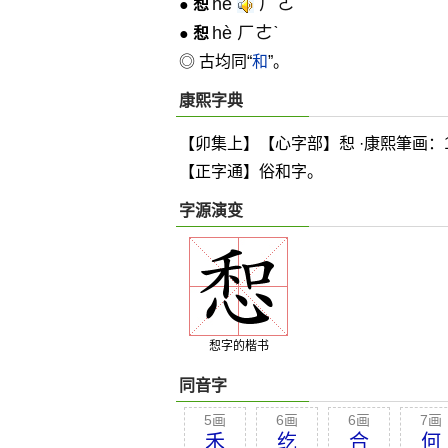
hé
ㄏㄜˊ
●
惒
hè ㄏㄜˋ
●
惒
◎ 古均同“
和
”。
康熙字典
【卯集上】【心字部】惒 ·康熙筆画：1
【正字通】俗和字。
字源演变
惒字的楷书
同音字
5画
6画
6画
7画
禾
纥
合
何