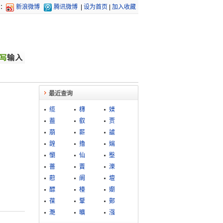
：
新浪微博
腾讯微博
|
设为首页
|
加入收藏
最近查询
缆
欂
媄
葢
叡
贾
萠
薪
謯
韹
擼
媏
懰
仙
壂
薔
藚
濼
藯
阛
壇
醥
檯
嬼
葆
鞪
鄚
灧
曠
漒