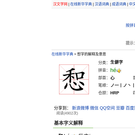
汉文学网
|
在线新华字典
|
汉语词典
|
成语词典
|
中
按拼
提示
在线新华字典
>
惒字的解释及意思
生僻字
分类：
hé
拼音：
部首：
心
笔顺：
ノ一丨ノ丶
仓颉：
HRP
分享到：
新浪微博
微信
QQ空间
豆瓣
百度
阅读(4902次)
基本字义解释