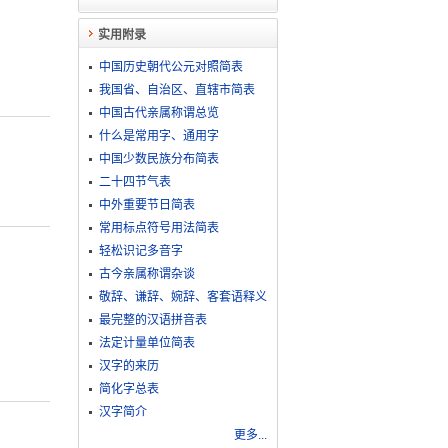
实用附录
中国历史朝代公元对照简表
我国省、自治区、直辖市简表
中国古代亲属称谓总览
什么是常用字、通用字
中国少数民族分布简表
二十四节气表
中外重要节日简表
常用标点符号用法简表
轻松识记多音字
古今亲属称谓杂谈
敬​辞​、​谦​辞​、​婉​辞​、​客​套​语​释​义
最完整的汉语拼音表
法定计量单位简表
汉字的来历
简化字总表
汉字简介
更多...