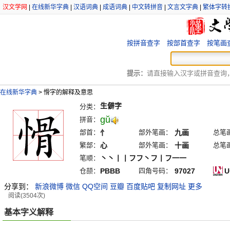
汉文学网
|
在线新华字典
|
汉语词典
|
成语词典
|
中文转拼音
|
文言文字典
|
繁体字转
按拼音查字
按部首查字
按笔画
提示：
请直接输入汉字或拼音查询，例
在线新华字典
>
愲字的解释及意思
生僻字
分类：
gŭ
拼音：
部首：
忄
部外笔画：
九画
总笔
繁部：
心
部外笔画：
十画
总笔
笔顺：
丶丶丨丨フフ丶フ丨フ一一
仓颉：
PBBB
四角号码：
97027
U
分享到：
新浪微博
微信
QQ空间
豆瓣
百度贴吧
复制网址
更多
阅读(3504次)
基本字义解释