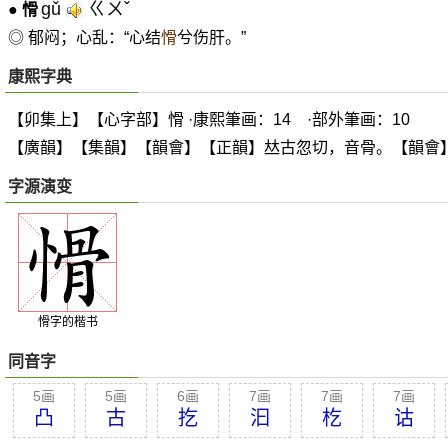
gǔ
ㄍㄨˇ
●
愲
◎ 郁闷；心乱：“心结
愲
兮伤肝。”
康熙字典
【卯集上】【心字部】愲 ·康熙筆画：14 ·部外筆画：10
【廣韻】【集韻】【韻會】【正韻】
𠀤
古忽切，音骨。【韻會
字源演变
愲字的楷书
同音字
5画
5画
6画
7画
7画
7画
凸
古
扢
汩
杚
诂