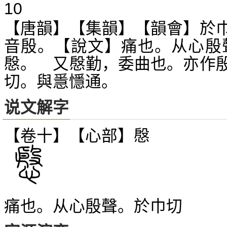
10
【唐韻】【集韻】【韻會】於
音殷。【說文】痛也。从心殷
慇。 又慇勤，委曲也。亦作
切。與
懚通。
㥯
说文解字
【卷十】【心部】
慇
痛也。从心殷聲。於巾切