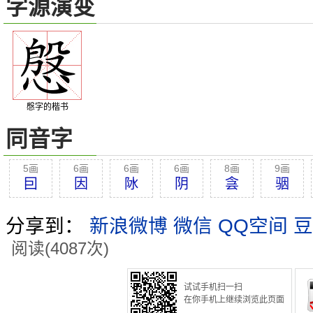
字源演变
慇字的楷书
同音字
5画
6画
6画
6画
8画
9画
囙
因
阥
阴
侌
骃
分享到：
新浪微博
微信
QQ空间
豆
阅读(4087次)
试试手机扫一扫
在你手机上继续浏览此页面