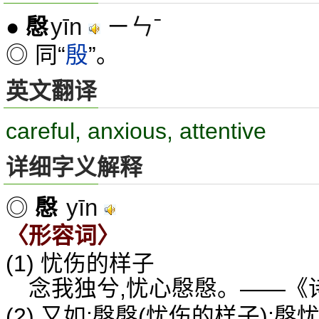
yīn
ㄧㄣˉ
●
慇
◎ 同“
殷
”。
英文翻译
careful, anxious, attentive
详细字义解释
yīn
◎
慇
〈形容词〉
(1) 忧伤的样子
念我独兮,忧心慇慇。——《诗
(2) 又如:慇慇(忧伤的样子);慇忧