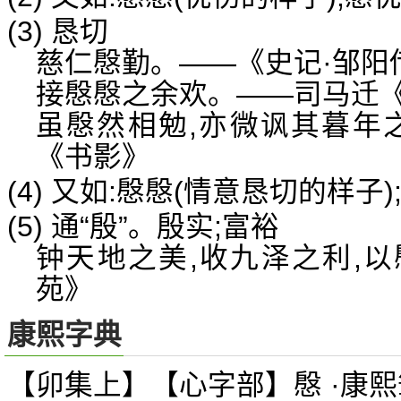
(3) 恳切
慈仁慇勤。——《史记·邹阳
接慇慇之余欢。——司马迁
虽慇然相勉,亦微讽其暮年
《书影》
(4) 又如:慇慇(情意恳切的样子)
(5) 通“殷”。殷实;富裕
钟天地之美,收九泽之利,
苑》
康熙字典
【卯集上】【心字部】慇 ·康熙