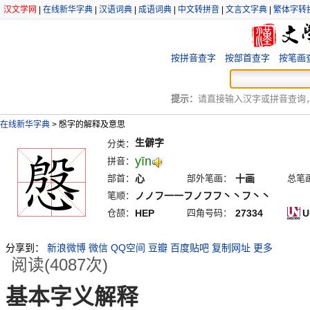
汉文学网
|
在线新华字典
|
汉语词典
|
成语词典
|
中文转拼音
|
文言文字典
|
繁体字转
按拼音查字
按部首查字
按笔画
提示：
请直接输入汉字或拼音查询，例
在线新华字典
>
慇字的解释及意思
生僻字
分类：
yīn
拼音：
部首：
心
部外笔画：
十画
总笔
笔顺：
ノノフ一一フノフフ丶丶フ丶丶
仓颉：
HEP
四角号码：
27334
U
分享到：
新浪微博
微信
QQ空间
豆瓣
百度贴吧
复制网址
更多
阅读(4087次)
基本字义解释