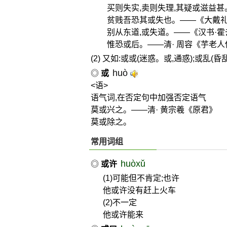
买则失实,卖则失理,其疑或滋益甚
贫贱吾恐其或失也。——《大戴礼
别从东道,或失道。——《汉书·
惟恐或后。——清· 周容《芋老人
(2) 又如:或或(迷惑。或,通惑);或乱(昏
huò
◎
或
<语>
语气词,在否定句中加强否定语气
莫或兴之。——清· 黄宗羲《原君》
莫或除之。
常用词组
huòxǔ
◎
或许
(1)可能但不肯定;也许
他或许没有赶上火车
(2)不一定
他或许能来