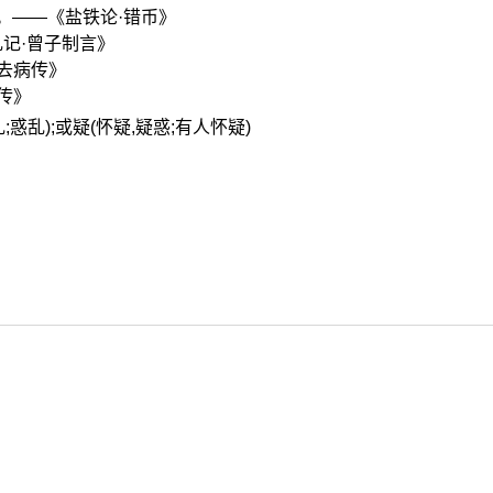
。——《盐铁论·错币》
记·曾子制言》
霍去病传》
传》
乱;惑乱);或疑(怀疑,疑惑;有人怀疑)