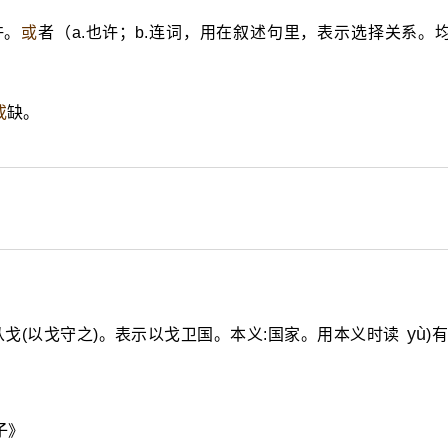
许。
或
者（a.也许；b.连词，用在叙述句里，表示选择关系。
或
缺。
yù
),从戈(以戈守之)。表示以戈卫国。本义:国家。用本义时读
)
子》