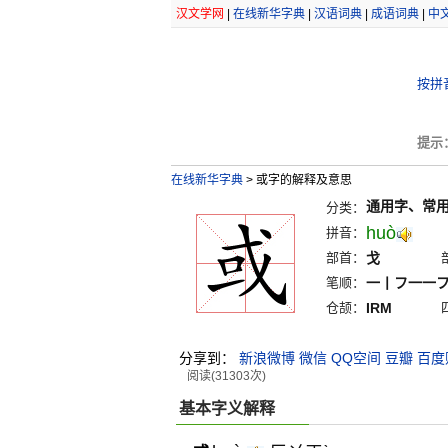
汉文学网
|
在线新华字典
|
汉语词典
|
成语词典
|
中
按拼
提示
在线新华字典
>
或字的解释及意思
通用字、常
分类：
huò
拼音：
部首：
戈
笔顺：
一丨フ一一
仓颉：
IRM
分享到：
新浪微博
微信
QQ空间
豆瓣
百度
阅读(31303次)
基本字义解释