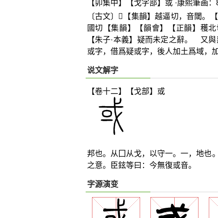
【卯集中】【戈字部】或 ·康熙筆画：
〔古文〕
𢈿
【集韻】越逼切，音閾。【
國切【集韻】【韻會】【正韻】穫北
【朱子·本義】疑而未定之辭。 又
或字，借爲疑或字，後人加土爲域，
说文解字
【卷十二】【戈部】
或
邦也。从囗从戈，以守一。一，地也
之意。臣鉉等曰：今無復或音。
字源演变