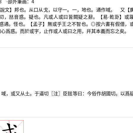
8 ·部外筆画：4
說文】邦也。从口从戈，以守一。一，地也。通作域。 又【
切，
𠀤
音惑。疑也。凡或人或曰皆闕疑之辭。【易·乾卦】或
與惑通。怪也。【孟子】無或乎王之不智也。◎按六書有假借，
加心爲惑。而於或字，止作或人或曰之用，幷其本義而忘之矣。
。域，或又从土。于逼切〖注〗臣鉉等曰：今俗作胡國切。以爲