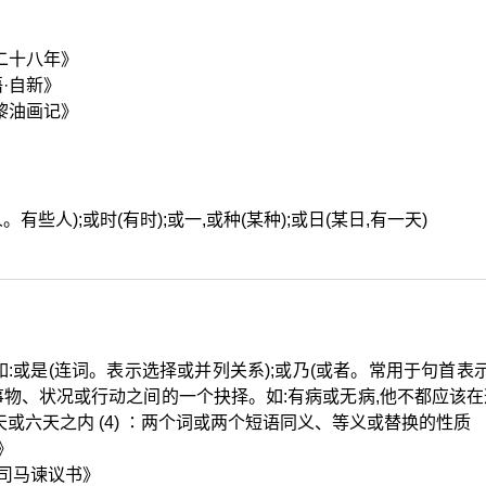
二十八年》
·自新》
黎油画记》
。有些人);或时(有时);或一,或种(某种);或日(某日,有一天)
列举。如:或是(连词。表示选择或并列关系);或乃(或者。常用于句首表
的事物、状况或行动之间的一个抉择。如:有病或无病,他不都应该在这里
或六天之内 (4) ∶两个词或两个短语同义、等义或替换的性质
》
答司马谏议书》