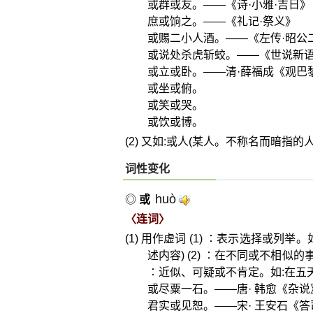
或群或友。——《诗·小雅·吉日》
庶或饷之。——《礼记·祭义》
或赐二小人酒。——《左传·昭公
或说处杀虎斩蛟。——《世说新语
或立或卧。——清·薛福成《观巴
或坐或俯。
或笑或哭。
或饮或博。
(2) 又如:或人(某人。不称名而暗指的人
词性变化
huò
◎
或
〈连词〉
(1) 用作虚词 (1) ∶表示选择或
述内容) (2) ∶在不同或不相似
∶近似、可疑或不肯定。如:在五天
或尽粟一石。——唐· 韩愈《杂说
君实或见恕。——宋· 王安石《