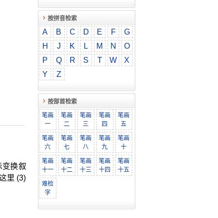
按拼音检索
A
B
C
D
E
F
G
H
J
K
L
M
N
O
P
Q
R
S
T
W
X
Y
Z
按部首检索
笔画
笔画
笔画
笔画
笔画
一
二
三
四
五
笔画
笔画
笔画
笔画
笔画
六
七
八
九
十
笔画
笔画
笔画
笔画
笔画
示变换叙
十一
十二
十三
十四
十五
 (3)
难检
字