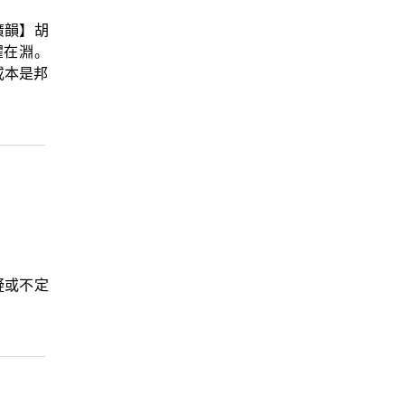
廣韻】胡
躍在淵。
或本是邦
疑或不定