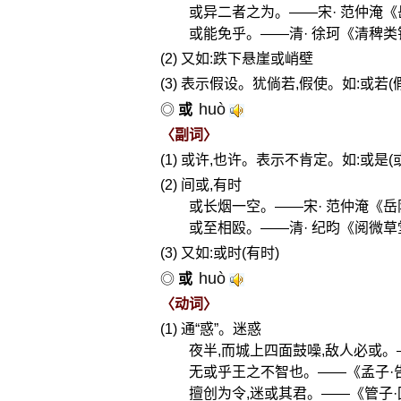
或异二者之为。——宋· 范仲淹
或能免乎。——清· 徐珂《清稗类
(2) 又如:跌下悬崖或峭壁
(3) 表示假设。犹倘若,假使。如:或若(
huò
◎
或
〈副词〉
(1) 或许,也许。表示不肯定。如:或是(
(2) 间或,有时
或长烟一空。——宋· 范仲淹《
或至相殴。——清· 纪昀《阅微
(3) 又如:或时(有时)
huò
◎
或
〈动词〉
(1) 通“惑”。迷惑
夜半,而城上四面鼓噪,敌人必或。
无或乎王之不智也。——《孟子·
擅创为令,迷或其君。——《管子·