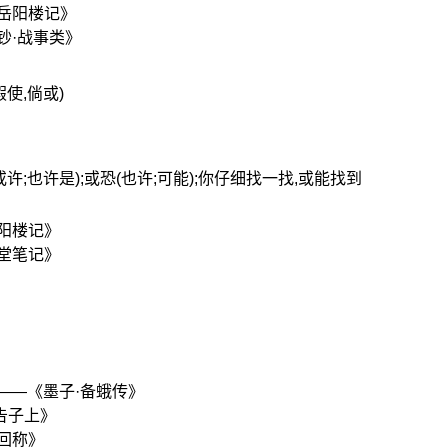
《岳阳楼记》
钞·战事类》
假使,倘或)
或许;也许是);或恐(也许;可能);你仔细找一找,或能找到
岳阳楼记》
草堂笔记》
——《墨子·备蛾传》
告子上》
回称》