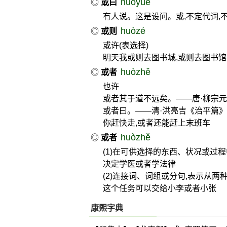
huòyuē
◎
或曰
有人说。这是设问。或,不定代词,不
huòzé
◎
或则
或许(表选择)
明天我或则去图书城,或则去图书馆
huòzhě
◎
或者
也许
或者其于道不远矣。——唐·柳宗
或者曰。——清·洪亮吉《治平篇》
你赶快走,或者还能赶上末班车
huòzhě
◎
或者
(1)在可供选择的东西、状况或过
决定学医或者学法律
(2)连接词、词组或分句,表示从
这个任务可以交给小李或者小张
康熙字典