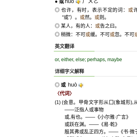
huò
ㄏㄨㄛˋ
●
或
◎ 也许，有时，表示不定的词：
或
“或”）。
或
然。
或
则。
◎ 某人，有的人：
或
告之曰。
◎ 稍微：不可
或
缓。不可
或
忽。不可
英文翻译
or, either, else; perhaps, maybe
详细字义解释
huò
◎
或
〈代词〉
(1) (会意。甲骨文字形从囗(象城形
——泛指人或事物
或,有也。——《小尔雅·广言》
或跃在渊。——《易·乾》
殷其弗或乱正四方。——《书·微