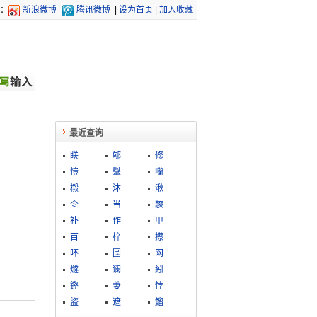
：
新浪微博
腾讯微博
|
设为首页
|
加入收藏
最近查询
眹
郇
修
愷
鞤
囒
榝
沐
湫
仒
当
騻
补
作
甲
百
梓
攃
吥
囻
网
燧
谰
紖
鏗
萋
悖
盜
遮
鰡