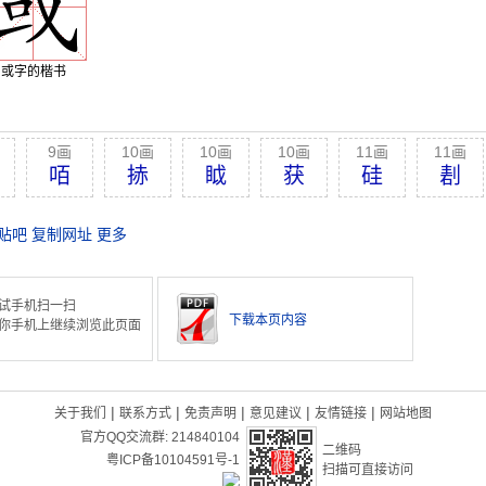
或字的楷书
9画
10画
10画
10画
11画
11画
咟
捇
眓
获
硅
剨
贴吧
复制网址
更多
试手机扫一扫
下载本页内容
你手机上继续浏览此页面
|
|
|
|
|
关于我们
联系方式
免责声明
意见建议
友情链接
网站地图
官方QQ交流群:
214840104
二维码
粤ICP备10104591号-1
扫描可直接访问