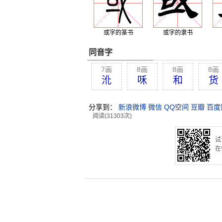
或字的篆书
或字的隶书
同音字
7画
8画
8画
8画
沎
咊
和
货
分享到：
新浪微博
微信
QQ空间
豆瓣
百度
阅读(31303次)
试
在