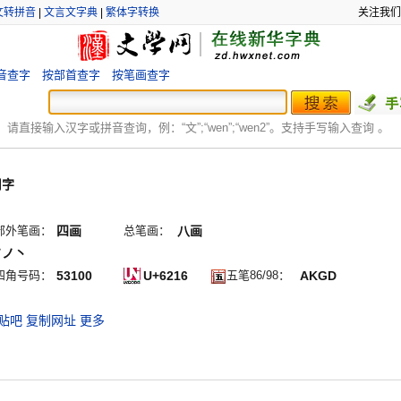
文转拼音
|
文言文字典
|
繁体字转换
关注我们
音查字
按部首查字
按笔画查字
：
请直接输入汉字或拼音查询，例：“文”;“
wen
”;“
wen2
”。支持手写输入查询 。
用字
部外笔画：
四画
总笔画：
八画
フノ丶
四角号码：
53100
U+6216
五笔86/98：
AKGD
贴吧
复制网址
更多