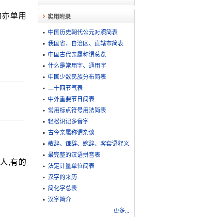
均亦单用
实用附录
中国历史朝代公元对照简表
我国省、自治区、直辖市简表
中国古代亲属称谓总览
什么是常用字、通用字
中国少数民族分布简表
二十四节气表
中外重要节日简表
常用标点符号用法简表
轻松识记多音字
古今亲属称谓杂谈
敬​辞​、​谦​辞​、​婉​辞​、​客​套​语​释​义
最完整的汉语拼音表
有人,有的
法定计量单位简表
汉字的来历
简化字总表
汉字简介
更多...