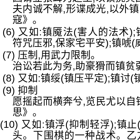
夫内诚不解,形谍成光,以外
寇》。
(6) 又如:镇魇法(害人的法术
符咒压邪,保家宅平安);镇唬(
(7) 压制,用武力限制。
治讼若此为务,助豪猾而镇贫
(8) 又如:镇绥(镇压平定);镇讨
(9) 抑制
愿摇起而横奔兮,览民尤以自
思》。
(10) 又如:镇浮(抑制轻浮);镇
头。下围棋的一种战术。乙