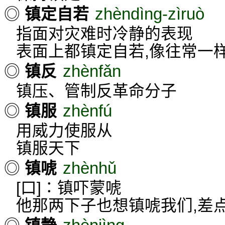
zhèndìng-zìruò
◎
镇定自若
指面对灾难时冷静的表现
表面上都镇定自若,像往常一
zhènfǎn
◎
镇反
镇压、管制反革命分子
zhènfú
◎
镇服
用威力使服从
镇服天下
zhènhǔ
◎
镇唬
[口]∶镇吓蒙唬
他那两下子也想镇唬我们,差