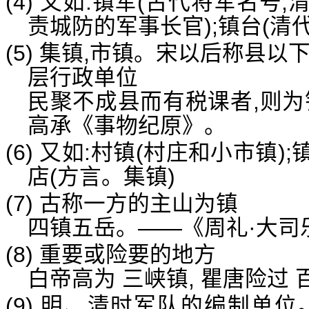
(4) 又如:镇军(古代将军名号;
责城防的军事长官);镇台(清
(5) 集镇,市镇。宋以后称县
层行政单位
民聚不成县而有税课者,则为
高承《事物纪原》。
(6) 又如:村镇(村庄和小市镇)
店(方言。集镇)
(7) 古称一方的主山为镇
四镇五岳。——《周礼·大司
(8) 重要或险要的地方
白帝高为 三峡镇, 瞿唐险过
(9) 明、清时军队的编制单