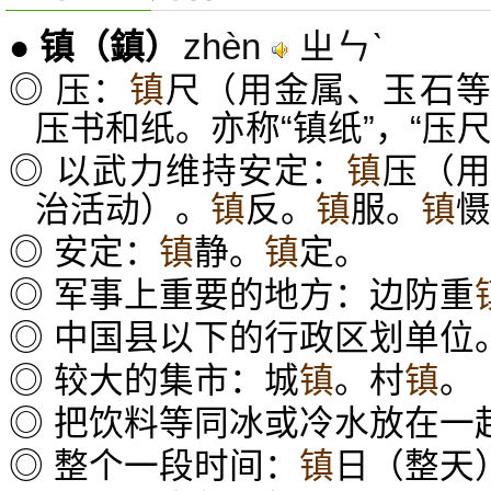
zhèn
ㄓㄣˋ
●
镇
（鎮）
◎ 压：
镇
尺（用金属、玉石
压书和纸。亦称“镇纸”，“压尺
◎ 以武力维持安定：
镇
压（
治活动）。
镇
反。
镇
服。
镇
慑
◎ 安定：
镇
静。
镇
定。
◎ 军事上重要的地方：边防重
◎ 中国县以下的行政区划单位
◎ 较大的集市：城
镇
。村
镇
。
◎ 把饮料等同冰或冷水放在一
◎ 整个一段时间：
镇
日（整天