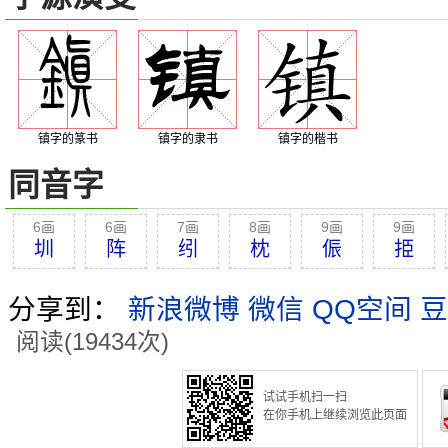
镇字的篆书
镇字的隶书
镇字的楷书
同音字
6画
6画
7画
8画
9画
9画
圳
阵
纼
枕
侲
挋
分享到：
新浪微博
微信
QQ空间
豆
阅读(19434次)
试试手机扫一扫
在你手机上继续浏览此页面