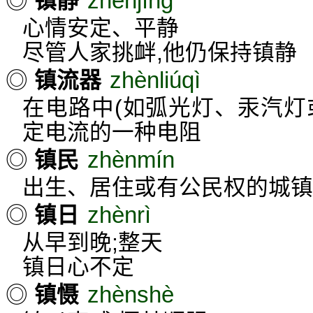
zhènjìng
◎
镇静
心情安定、平静
尽管人家挑衅,他仍保持镇静
zhènliúqì
◎
镇流器
在电路中(如弧光灯、汞汽灯
定电流的一种电阻
zhènmín
◎
镇民
出生、居住或有公民权的城镇
zhènrì
◎
镇日
从早到晚;整天
镇日心不定
zhènshè
◎
镇慑