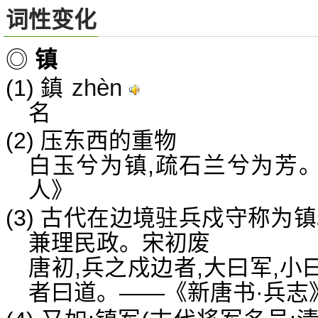
词性变化
◎
镇
zhèn
(1) 鎮
名
(2) 压东西的重物
白玉兮为镇,疏石兰兮为芳。
人》
(3) 古代在边境驻兵戍守称为
兼理民政。宋初废
唐初,兵之戍边者,大曰军,小
者曰道。——《新唐书·兵志