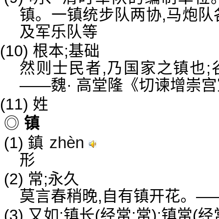
镇。一镇统步队两协,马炮队
及军乐队等
(10) 根本;基础
然则士民者,乃国家之镇也;
——魏· 高堂隆《切谏增崇
(11) 姓
◎
镇
zhèn
(1) 鎮
形
(2) 常;永久
莫言春稍晚,自有镇开花。—
(3) 又如:镇长(经常;常);镇常(经