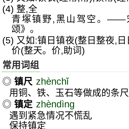
(4) 整,全
青塚镇野,黑山驾空。——
颂》。
(5) 又如:镇日镇夜(整日整夜,日
价(整天。价,助词)
常用词组
zhènchǐ
◎
镇尺
用铜、铁、玉石等做成的条尺
zhèndìng
◎
镇定
遇到紧急情况不慌乱
保持镇定