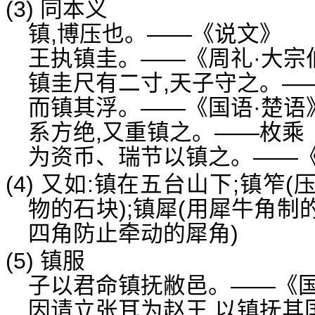
(3) 同本义
镇,博压也。——《说文》
王执镇圭。——《周礼·大宗
镇圭尺有二寸,天子守之。—
而镇其浮。——《国语·楚语
系方绝,又重镇之。——枚乘
为资币、瑞节以镇之。——
(4) 又如:镇在五台山下;镇笮(压
物的石块);镇犀(用犀牛角制
四角防止牵动的犀角)
(5) 镇服
子以君命镇抚敝邑。——《国
因请立张耳为赵王,以镇抚其