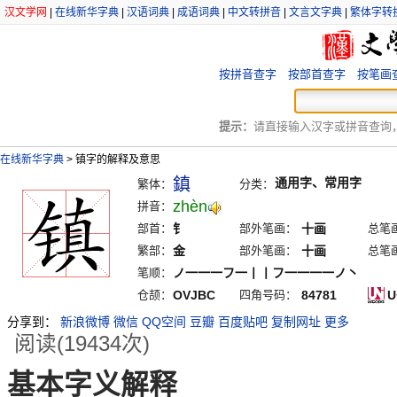
汉文学网
|
在线新华字典
|
汉语词典
|
成语词典
|
中文转拼音
|
文言文字典
|
繁体字转
按拼音查字
按部首查字
按笔画
提示：
请直接输入汉字或拼音查询，例
在线新华字典
>
镇字的解释及意思
鎮
通用字、常用字
繁体：
分类：
zhèn
拼音：
部首：
钅
部外笔画：
十画
总笔
繁部：
金
部外笔画：
十画
总笔
笔顺：
ノ一一一フ一丨丨フ一一一一ノ丶
仓颉：
OVJBC
四角号码：
84781
U
分享到：
新浪微博
微信
QQ空间
豆瓣
百度贴吧
复制网址
更多
阅读(19434次)
基本字义解释