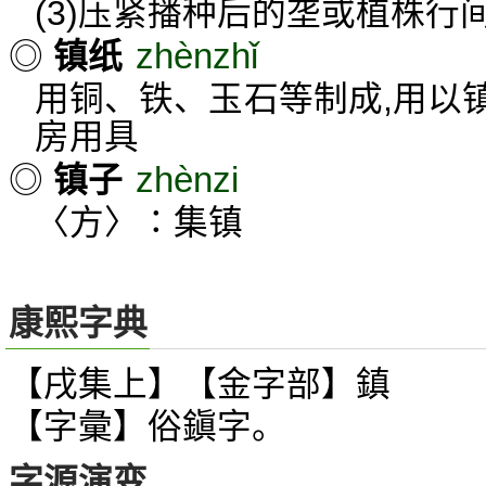
(3)压紧播种后的垄或植株行
zhènzhǐ
◎
镇纸
用铜、铁、玉石等制成,用以
房用具
zhènzi
◎
镇子
〈方〉∶集镇
康熙字典
【戌集上】【金字部】鎮
【字彙】俗鎭字。
字源演变