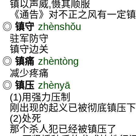
镇以声威,慑其顺服
《通告》对不正之风有一定镇
zhènshǒu
◎
镇守
驻军防守
镇守边关
zhèntòng
◎
镇痛
减少疼痛
zhènyā
◎
镇压
(1)用强力压制
刚出现的起义已被彻底镇压下
(2)处死
那个杀人犯已经被镇压了