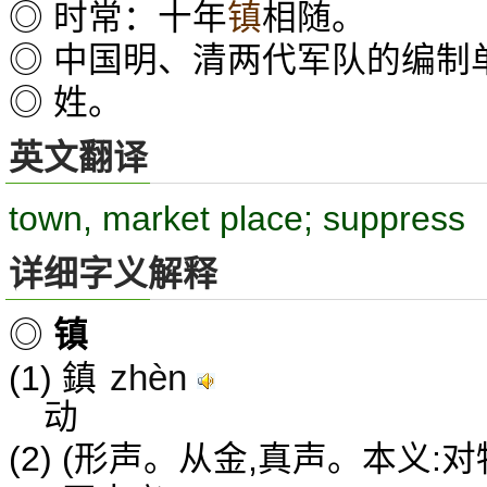
◎ 时常：十年
镇
相随。
◎ 中国明、清两代军队的编制
◎ 姓。
英文翻译
town, market place; suppress
详细字义解释
◎
镇
zhèn
(1) 鎮
动
(2) (形声。从金,真声。本义: