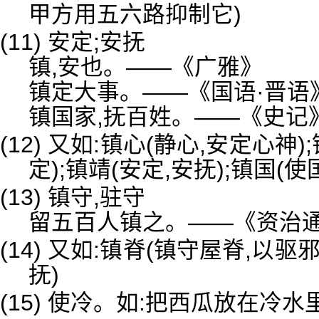
甲方用五六路抑制它)
(11) 安定;安抚
镇,安也。——《广雅》
镇定大事。——《国语·晋语
镇国家,抚百姓。——《史记
(12) 又如:镇心(静心,安定心神)
定);镇靖(安定,安抚);镇国(
(13) 镇守,驻守
留五百人镇之。——《资治通
(14) 又如:镇脊(镇守屋脊,以驱
抚)
(15) 使冷。如:把西瓜放在冷