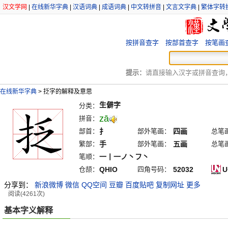
汉文学网
|
在线新华字典
|
汉语词典
|
成语词典
|
中文转拼音
|
文言文字典
|
繁体字转
按拼音查字
按部首查字
按笔画
提示：
请直接输入汉字或拼音查询，例
在线新华字典
>
抸字的解释及意思
生僻字
分类：
zā
拼音：
部首：
扌
部外笔画：
四画
总笔
繁部：
手
部外笔画：
五画
总笔
笔顺：
一丨一ノ丶フ丶
仓颉：
QHIO
四角号码：
52032
U
分享到：
新浪微博
微信
QQ空间
豆瓣
百度贴吧
复制网址
更多
阅读(4261次)
基本字义解释