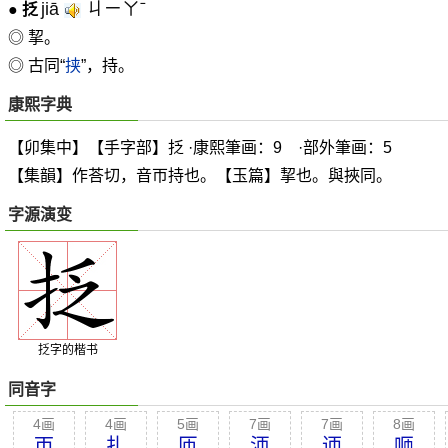
jiā
ㄐㄧㄚˉ
●
抸
◎ 挈。
◎ 古同“
挟
”，持。
康熙字典
【卯集中】【手字部】抸 ·康熙筆画：9 ·部外筆画：5
【集韻】作荅切，音帀持也。【玉篇】挈也。與挾同。
字源演变
抸字的楷书
同音字
4画
4画
5画
7画
7画
8画
帀
扎
匝
沞
迊
咂