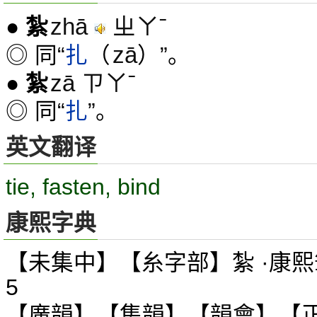
zhā
ㄓㄚˉ
●
紮
zā
◎ 同“
扎
（
）”。
zā ㄗㄚˉ
●
紮
◎ 同“
扎
”。
英文翻译
tie, fasten, bind
康熙字典
【未集中】【糸字部】紮 ·康熙
5
【廣韻】【集韻】【韻會】【