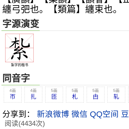
纏弓弝也。【類篇】纏束也。
字源演变
紮字的楷书
同音字
4画
4画
5画
5画
5画
5画
帀
扎
匝
札
甴
轧
分享到：
新浪微博
微信
QQ空间
豆
阅读(4434次)