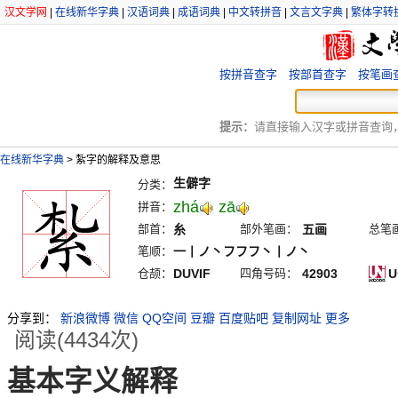
汉文学网
|
在线新华字典
|
汉语词典
|
成语词典
|
中文转拼音
|
文言文字典
|
繁体字转
按拼音查字
按部首查字
按笔画
提示：
请直接输入汉字或拼音查询，例
在线新华字典
>
紮字的解释及意思
生僻字
分类：
zhá
zā
拼音：
部首：
糸
部外笔画：
五画
总笔
笔顺：
一丨ノ丶フフフ丶丨ノ丶
仓颉：
DUVIF
四角号码：
42903
U
分享到：
新浪微博
微信
QQ空间
豆瓣
百度贴吧
复制网址
更多
阅读(4434次)
基本字义解释