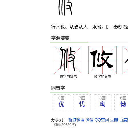
行水也。从攴从人，水省。
𣲏
，秦刻石
字源演变
攸字的篆书
攸字的隶书
同音字
6画
7画
8画
8画
优
忧
呦
怮
分享到：
新浪微博
微信
QQ空间
豆瓣
百度
阅读(30630次)