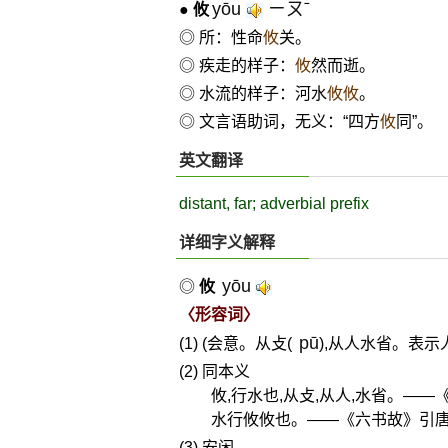
yōu
ㄧㄡˉ
●
攸
◎ 所：性命
攸
关。
◎ 疾走的样子：
攸
然而逝。
◎ 水流的样子：河水
攸攸
。
◎ 文言语助词，无义：“四方
攸
同”。
英文翻译
distant, far; adverbial prefix
详细字义解释
yōu
◎
攸
〈形容词〉
pū
(1) (会意。从攴(
),从人水省。表示
(2) 同本义
攸,行水也,从攴,从人,水省。——
水行攸攸也。——《六书故》引
(3) 安闲