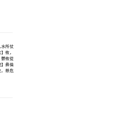
入水所仗
言】攸，
】鬱攸從
範】彝倫
攸，懸危