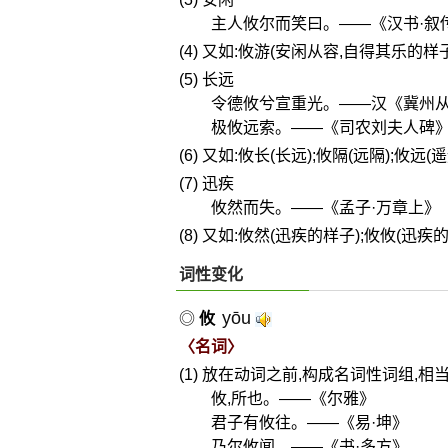
主人攸尔而笑曰。——《汉书·叙
(4) 又如:攸游(安闲从容,自得其乐的样子
(5) 长远
令德攸兮宣重光。——汉《冀州
极攸远索。——《司农刘夫人碑
(6) 又如:攸长(长远);攸隔(远隔);攸远(
(7) 迅疾
攸然而失。——《孟子·万章上》
(8) 又如:攸然(迅疾的样子);攸攸(迅疾
词性变化
yōu
◎
攸
〈名词〉
(1) 放在动词之前,构成名词性词组,相当
攸,所也。——《尔雅》
君子有攸往。——《易·坤》
乃尔攸闻。——《书·多方》