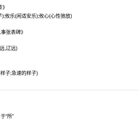
传》
);攸乐(闲适安乐);攸心(心性弛放)
从事张表碑》
》
遥远,辽远)
的样子;急速的样子)
于“所”