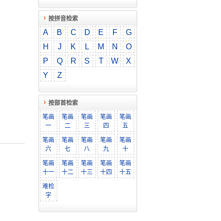
按拼音检索
A
B
C
D
E
F
G
H
J
K
L
M
N
O
P
Q
R
S
T
W
X
Y
Z
按部首检索
笔画
笔画
笔画
笔画
笔画
一
二
三
四
五
笔画
笔画
笔画
笔画
笔画
六
七
八
九
十
笔画
笔画
笔画
笔画
笔画
十一
十二
十三
十四
十五
难检
字