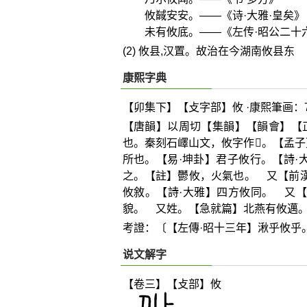
攸馘安安。——《诗·大雅·皇矣》
未有攸底。——《左传·昭公二十
(2) 攸县,汉置。故治在今湖南攸县东
康熙字典
【卯集下】【攴字部】攸 ·康熙筆画：
【唐韻】以周切【集韻】【韻會】【
也。秦刻石嶧山文，攸字作
𣲏
。【孟子
所也。【易·坤卦】君子攸行。【詩·
之。【註】鬱攸，火氣也。 又【前漢
攸敘。【詩·大雅】四方攸同。 又
貌。 又姓。【急就篇】北燕有攸邁
考證：〔【左傳·昭十三年】湫乎攸乎
说文解字
【卷三】【攴部】
攸