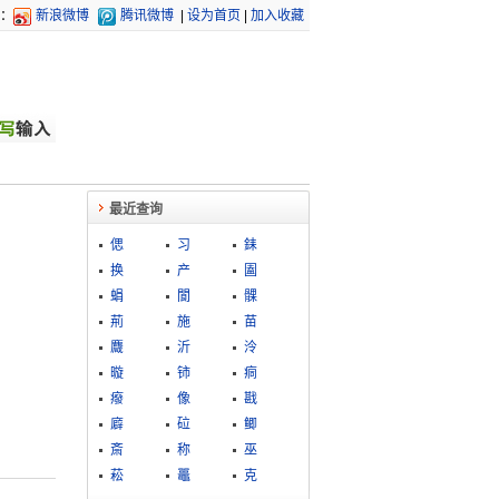
：
新浪微博
腾讯微博
|
设为首页
|
加入收藏
最近查询
偲
习
銇
换
产
圔
蜎
閬
髁
荊
施
苗
麙
沂
泠
暶
铈
痌
癈
像
戡
廦
砬
鲫
斎
称
巫
菘
鼉
克