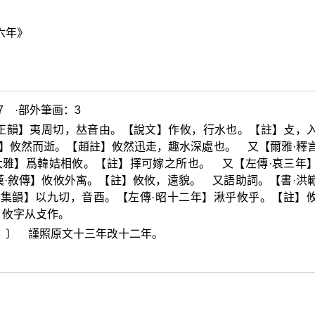
六年》
7 ·部外筆画：3
正韻】夷周切，
𠀤
音由。【說文】作攸，行水也。【註】攴，
】攸然而逝。【趙註】攸然迅走，趣水深處也。 又【爾雅·釋
大雅】爲韓姞相攸。【註】擇可嫁之所也。 又【左傳·哀三年
·敘傳】攸攸外
㝢
。【註】攸攸，遠貌。 又語助詞。【書·洪
【集韻】以九切，音酉。【左傳·昭十二年】湫乎攸乎。【註】
。攸字从攴作。
。〕 謹照原文十三年改十二年。