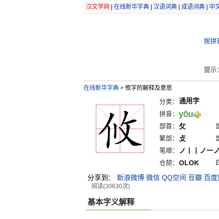
汉文学网
|
在线新华字典
|
汉语词典
|
成语词典
|
中
按拼
提示
在线新华字典
>
攸字的解释及意思
通用字
分类：
yōu
拼音：
部首：
攵
繁部：
攴
笔顺：
ノ丨丨ノ一
仓颉：
OLOK
分享到：
新浪微博
微信
QQ空间
豆瓣
百度
阅读(30630次)
基本字义解释