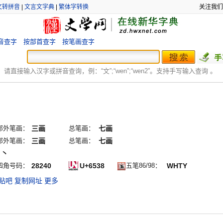
文转拼音
|
文言文字典
|
繁体字转换
关注我们
音查字
按部首查字
按笔画查字
：
请直接输入汉字或拼音查询，例：“文”;“
wen
”;“
wen2
”。支持手写输入查询 。
部外笔画：
三画
总笔画：
七画
部外笔画：
三画
总笔画：
七画
ノ丶
四角号码：
28240
U+6538
五笔86/98：
WHTY
贴吧
复制网址
更多