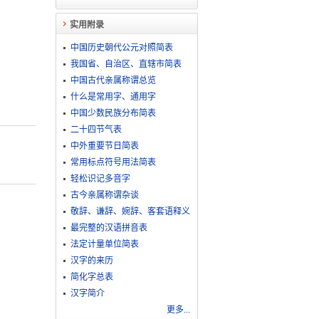
实用附录
中国历史朝代公元对照简表
我国省、自治区、直辖市简表
中国古代亲属称谓总览
什么是常用字、通用字
中国少数民族分布简表
二十四节气表
中外重要节日简表
常用标点符号用法简表
轻松识记多音字
古今亲属称谓杂谈
敬​辞​、​谦​辞​、​婉​辞​、​客​套​语​释​义
最完整的汉语拼音表
法定计量单位简表
汉字的来历
简化字总表
汉字简介
更多...