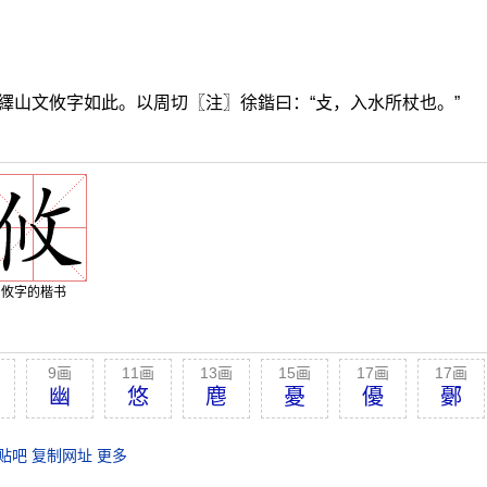
繹山文攸字如此。以周切〖注〗徐鍇曰：“攴，入水所杖也。”
攸字的楷书
9画
11画
13画
15画
17画
17画
幽
悠
麀
憂
優
鄾
贴吧
复制网址
更多