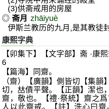
(2)寺院中用来诵经的殿堂
(3)供斋戒用的房屋
zhāiyuè
◎
斋月
伊斯兰教历的九月,是其教徒
康熙字典
【卯集下】【文字部】斋 ·康熙
6
【篇海】同齋。
（齋）【廣韻】側皆切【集韻
切，
債平聲。【正韻】潔也
𠀤
齋，敬也。【禮·祭統】齋之爲
人以此齋戒。【註】洗心曰齋