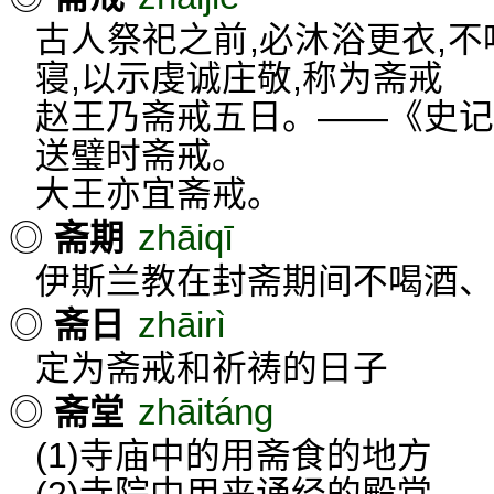
古人祭祀之前,必沐浴更衣,不
寝,以示虔诚庄敬,称为斋戒
赵王乃斋戒五日。——《史记
送璧时斋戒。
大王亦宜斋戒。
zhāiqī
◎
斋期
伊斯兰教在封斋期间不喝酒、
zhāirì
◎
斋日
定为斋戒和祈祷的日子
zhāitáng
◎
斋堂
(1)寺庙中的用斋食的地方