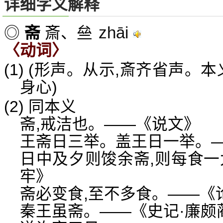
详细字义解释
zhāi
◎
斋
斎、亝
〈动词〉
(1) (形声。从示,斎齐省声。
身心)
(2) 同本义
斋,戒洁也。——《说文》
王斋日三举。盖王日一举。—
日中及夕则馂余斋,则每食一
牢》
斋必变食,至不多食。——《
秦王虽斋。——《史记·廉颇