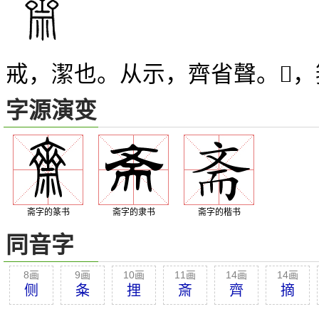
戒，潔也。从示，齊省聲。
，
𪗒
字源演变
斋字的篆书
斋字的隶书
斋字的楷书
同音字
8画
9画
10画
11画
14画
14画
侧
夈
捚
斎
齊
摘