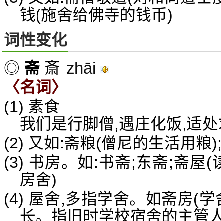
钱(施舍给佛寺的钱币)
词性变化
zhāi
◎
斋
斎
〈名词〉
(1) 素食
我们是行脚僧,遇庄化饭,适
(2) 又如:斋粮(僧尼的生活用粮
(3) 书房。如:书斋;东斋;斋屋
房舍)
(4) 屋舍,多指学舍。如斋房(学
长。指旧时学校宿舍的主管人