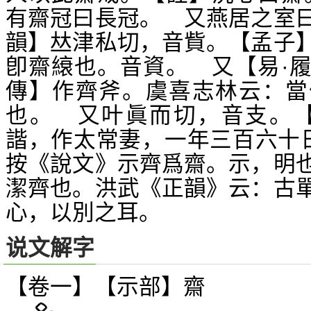
有齋冠曰長冠。 又燕居之室
韻】
津私切，音貲。【孟子
𠀤
卽齋縗也。音資。 又【易·
傳】作齊斧。虞喜志林云：當
也。 又叶眞而切，音支。【
諧，作太常妻，一年三百六十
按《說文》示齊爲齋。示，明
潔齊也。洪武《正韻》云：古
心，以別之耳。
说文解字
【卷一】【示部】
齋