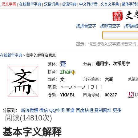
汉文学网
|
在线新华字典
|
汉语词典
|
成语词典
|
中文转拼音
|
文言文字典
|
繁体字转
按拼音查字
按部首查字
按笔画
提示：
请直接输入汉字或拼音查询，例
在线新华字典
>
斋字的解释及意思
齋
通用字、次常用字
繁体：
分类：
zhāi
拼音：
部首：
文
部外笔画：
六画
总笔
笔顺：
丶一ノ丶一ノ丨フ丨丨
仓颉：
YKMBL
四角号码：
00227
U
分享到：
新浪微博
微信
QQ空间
豆瓣
百度贴吧
复制网址
更多
阅读(14810次)
基本字义解释