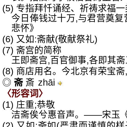
(5) 专指拜忏诵经、祈祷求福
今日俸钱过十万,与君营奠复
悲怀》
(6) 又如:斋献(敬献祭礼)
(7) 斋宫的简称
王即斋宫,百官御事,各即其
(8) 商店用名。今北京有荣宝
zhāi
◎
斋
斎
〈形容词〉
(1) 庄重;恭敬
洁斋俟兮惠音声。——宋玉
(2) 又如:斋如(严肃而谨慎的样