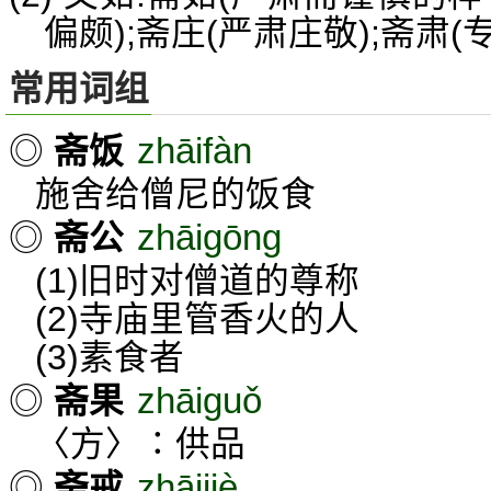
偏颇);斋庄(严肃庄敬);斋肃(
常用词组
zhāifàn
◎
斋饭
施舍给僧尼的饭食
zhāigōng
◎
斋公
(1)旧时对僧道的尊称
(2)寺庙里管香火的人
(3)素食者
zhāiguǒ
◎
斋果
〈方〉∶供品
zhāijiè
◎
斋戒