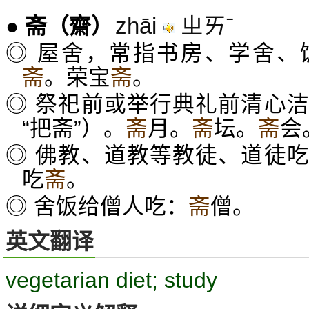
zhāi
ㄓㄞˉ
●
斋
（齋）
◎ 屋舍，常指书房、学舍、
斋
。荣宝
斋
。
◎ 祭祀前或举行典礼前清心
“把斋”）。
斋
月。
斋
坛。
斋
会
◎ 佛教、道教等教徒、道徒
吃
斋
。
◎ 舍饭给僧人吃：
斋
僧。
英文翻译
vegetarian diet; study