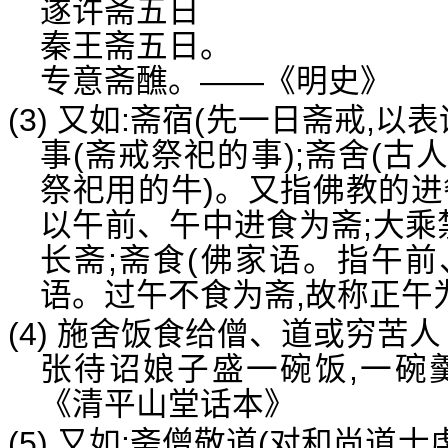
遂许斋五日
秦王斋五日。
专意斋醮。——《明史》
(3) 又如:斋宿(先一日斋戒,以表
事(斋戒祭祀的事);斋舍(古
祭祀用的牛)。又指佛教的进
以午前、午中进食为斋;大乘
长斋;斋食(佛家语。指午前
语。过午不食为斋,故称正午
(4) 施舍饭食给僧、道或穷苦人
张待诏娘子盛一碗饭,一碗
《清平山堂话本》
(5) 又如:斋僧敬道(对和尚道士