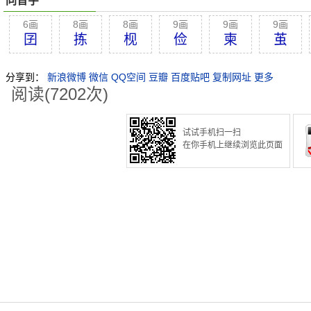
同音字
6画
8画
8画
9画
9画
9画
囝
拣
枧
俭
柬
茧
分享到：
新浪微博
微信
QQ空间
豆瓣
百度贴吧
复制网址
更多
阅读(7202次)
试试手机扫一扫
在你手机上继续浏览此页面