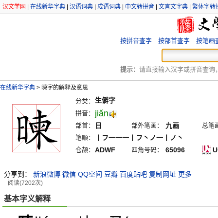
汉文学网
|
在线新华字典
|
汉语词典
|
成语词典
|
中文转拼音
|
文言文字典
|
繁体字转
按拼音查字
按部首查字
按笔画
提示：
请直接输入汉字或拼音查询，例
在线新华字典
>
暕字的解释及意思
生僻字
分类：
jiăn
拼音：
部首：
日
部外笔画：
九画
总笔
笔顺：
丨フ一一一丨フ丶ノ一丨ノ丶
仓颉：
ADWF
四角号码：
65096
U
分享到：
新浪微博
微信
QQ空间
豆瓣
百度贴吧
复制网址
更多
阅读(7202次)
基本字义解释