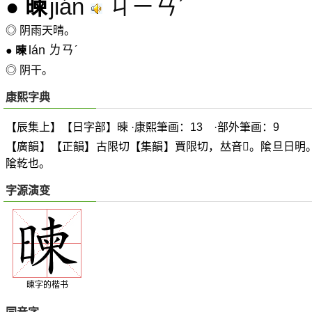
jián
ㄐㄧㄢˊ
●
暕
◎ 阴雨天晴。
lán ㄌㄢˊ
●
暕
◎ 阴干。
康熙字典
【辰集上】【日字部】暕 ·康熙筆画：13 ·部外筆画：9
【廣韻】【正韻】古限切【集韻】賈限切，
𠀤
音
𥳑
。隂旦日明
隂乾也。
字源演变
暕字的楷书