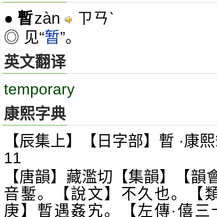
zàn
ㄗㄢˋ
●
暫
◎ 见“
暂
”。
英文翻译
temporary
康熙字典
【辰集上】【日字部】暫 ·康熙
11
【唐韻】藏濫切【集韻】【韻
音鏨。【說文】不久也。【類
庚】暫遇姦宄。【左傳·僖三