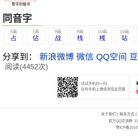
暫字的楷书
同音字
5画
7画
9画
9画
10画
10画
占
佔
战
栈
桟
站
分享到：
新浪微博
微信
QQ空间
豆
阅读(4452次)
试试手机扫一扫
在你手机上继续浏览此页面
|
|
关于我们
联系方式
官方QQ交流群:
2
粤ICP备1010