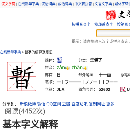
汉文学网
|
在线新华字典
|
汉语词典
|
成语词典
|
中文转拼音
|
文言文字典
|
繁体字转
按拼音查字
按部首查字
按笔画
提示：
请直接输入汉字或拼音查询，例
在线新华字典
>
暫字的解释及意思
暂
生僻字
简体：
分类：
zàn
zhàn
拼音：
部首：
日
部外笔画：
十一画
总笔
笔顺：
一丨フ一一一丨ノノ一丨丨フ一一
仓颉：
JLA
四角号码：
52602
U
分享到：
新浪微博
微信
QQ空间
豆瓣
百度贴吧
复制网址
更多
阅读(4452次)
基本字义解释