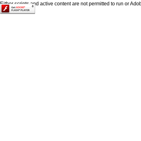
Either scripts and active content are not permitted to run or Adob