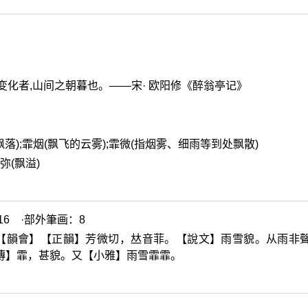
变化者,山间之朝暮也。——宋· 欧阳修《醉翁亭记》
瓣飘落);霏烟(飘飞的云雾);霏微(指烟雾、细雨等到处飘散)
弥(飘溢)
6 ·部外筆画：8
【韻會】【正韻】芳微切，
𠀤
音菲。【說文】雨雪貌。从雨非
傳】霏，甚貌。又【小雅】雨雪霏霏。