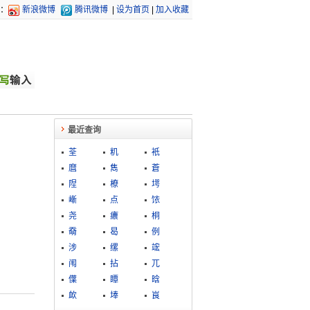
：
新浪微博
腾讯微博
|
设为首页
|
加入收藏
最近查询
荃
籶
衹
麿
雋
蒼
陧
橑
堮
嶃
点
饻
尧
癑
桐
奣
曷
例
涉
缧
竤
闱
拈
兀
僷
瞫
晗
欰
埲
峎