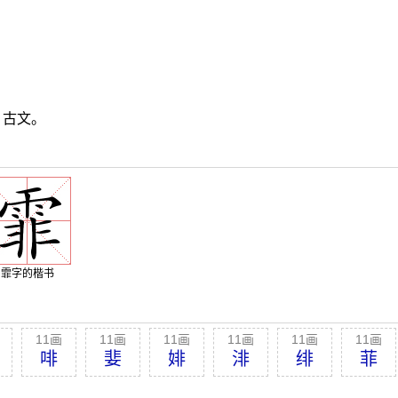
，古文。
霏字的楷书
11画
11画
11画
11画
11画
11画
啡
婓
婔
渄
绯
菲