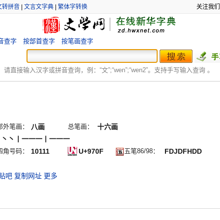
文转拼音
|
文言文字典
|
繁体字转换
关注我们
音查字
按部首查字
按笔画查字
：
请直接输入汉字或拼音查询，例：“文”;“
wen
”;“
wen2
”。支持手写输入查询 。
部外笔画：
八画
总笔画：
十六画
丶丶丶丨一一一丨一一一
四角号码：
10111
U+970F
五笔86/98：
FDJDFHDD
贴吧
复制网址
更多