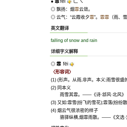
fēi
ㄈㄟˉ
●
霏
◎ 飘扬：烟
霏
云敛。
◎ 云气：“云霞收夕
霏
”。
霏霏
（雨、
英文翻译
falling of snow and rain
详细字义解释
fēi
◎
霏
〈形容词〉
(1) (形声。从雨,非声。本义:雨雪很盛
(2) 同本义
雨雪其霏。——《诗·邶风·北风》
(3) 又如:霏雪(纷飞的雪花);霏落(纷纷散
(4) 烟云气很浓密的样子
骆驿纵横,烟霏雨散。——《文选·