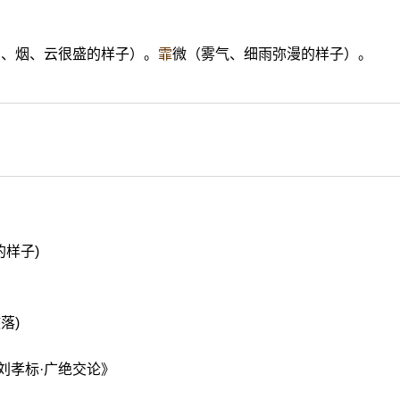
雪、烟、云很盛的样子）。
霏
微（雾气、细雨弥漫的样子）。
的样子)
落)
刘孝标·广绝交论》