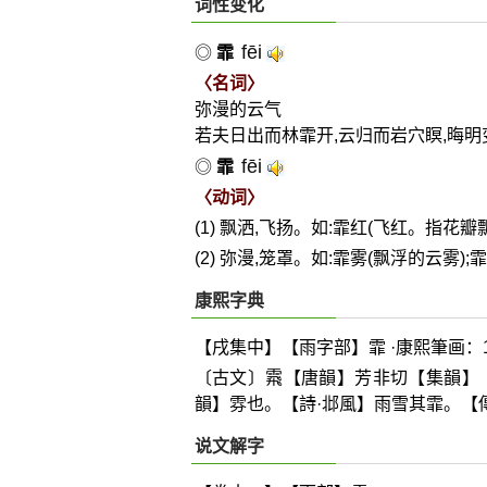
词性变化
fēi
◎
霏
〈名词〉
弥漫的云气
若夫日出而林霏开,云归而岩穴瞑,晦明
fēi
◎
霏
〈动词〉
(1) 飘洒,飞扬。如:霏红(飞红。指花
(2) 弥漫,笼罩。如:霏雾(飘浮的云雾);霏
康熙字典
【戌集中】【雨字部】霏 ·康熙筆画：1
〔古文〕
䬠
【唐韻】芳非切【集韻】
韻】雰也。【詩·邶風】雨雪其霏。【
说文解字