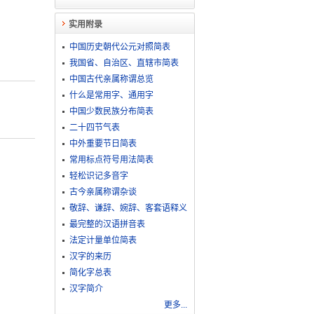
实用附录
中国历史朝代公元对照简表
我国省、自治区、直辖市简表
中国古代亲属称谓总览
什么是常用字、通用字
中国少数民族分布简表
二十四节气表
中外重要节日简表
常用标点符号用法简表
轻松识记多音字
古今亲属称谓杂谈
敬​辞​、​谦​辞​、​婉​辞​、​客​套​语​释​义
最完整的汉语拼音表
法定计量单位简表
汉字的来历
简化字总表
汉字简介
更多...