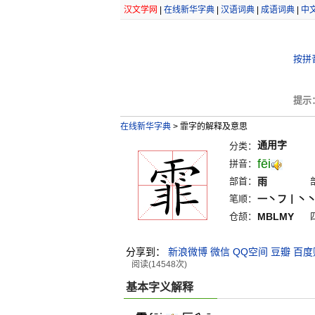
汉文学网
|
在线新华字典
|
汉语词典
|
成语词典
|
中
按拼
提示
在线新华字典
>
霏字的解释及意思
通用字
分类：
fēi
拼音：
部首：
雨
笔顺：
一丶フ丨丶
仓颉：
MBLMY
分享到：
新浪微博
微信
QQ空间
豆瓣
百度
阅读(14548次)
基本字义解释