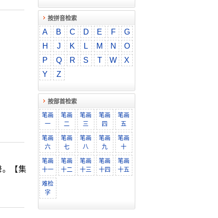
按拼音检索
A
B
C
D
E
F
G
H
J
K
L
M
N
O
P
Q
R
S
T
W
X
Y
Z
按部首检索
笔画
笔画
笔画
笔画
笔画
一
二
三
四
五
笔画
笔画
笔画
笔画
笔画
六
七
八
九
十
笔画
笔画
笔画
笔画
笔画
聲。【集
十一
十二
十三
十四
十五
难检
字