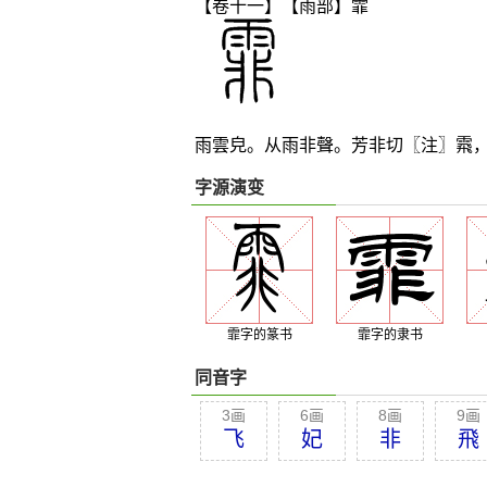
【卷十一】【雨部】
霏
雨雲皃。从雨非聲。芳非切〖注〗
䬠
字源演变
霏字的篆书
霏字的隶书
同音字
3画
6画
8画
9画
飞
妃
非
飛