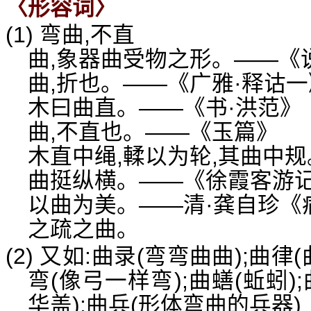
〈形容词〉
(1) 弯曲,不直
曲,象器曲受物之形。——《
曲,折也。——《广雅·释诂一
木曰曲直。——《书·洪范》
曲,不直也。——《玉篇》
木直中绳,輮以为轮,其曲中
曲挺纵横。——《徐霞客游记
以曲为美。——清·龚自珍《
之疏之曲。
(2) 又如:曲录(弯弯曲曲);曲
弯(像弓一样弯);曲蟮(蚯蚓
华盖);曲兵(形体弯曲的兵器)