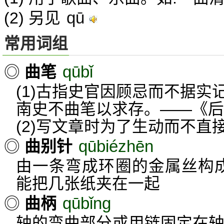
qū
(2) 另见
常用词组
qūbǐ
◎
曲笔
(1)古指史官因顾忌而不据实
南史不曲笔以求存。——《后
(2)写文章时为了生动而不直
qūbiézhēn
◎
曲别针
由一条弯成环圈的金属丝构成
能把几张纸夹在一起
qūbǐng
◎
曲柄
轴的弯曲部分或用链固定在轴