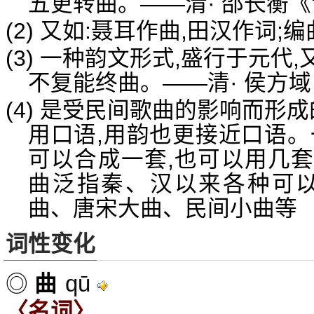
五更转曲。——清· 邵长蘅
(2) 又如:聂耳作曲,田汉作词;编
(3) 一种韵文形式,盛行于元代
不复能终曲。——清· 侯方
(4) 是受民间歌曲的影响而形
用口语,用韵也更接近口语。
可以合成一套,也可以用几
曲泛指秦、汉以来各种可以
曲、唐宋大曲、民间小曲等
词性变化
qū
◎
曲
〈名词〉