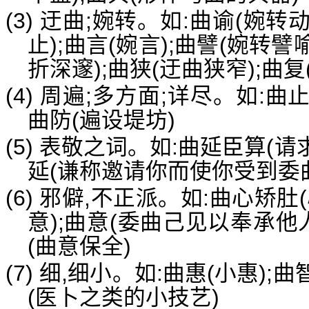
(3) 迂曲;婉转。如:曲谕(婉转
止);曲言(婉言);曲譬(婉转譬喻
折深邃);曲狭(迂曲狭窄);曲复
(4) 周遍;多方面;详尽。如:曲止
曲防(遍设堤坊)
(5) 表敬之词。如:曲延臣算(请
延(谦称邀请你而使你受到委
(6) 邪僻,不正派。如:曲心矫
意);曲意(委曲己见以奉承他人
(曲意保全)
(7) 细,细小。如:曲惠(小惠);曲
(医卜之类的小技艺)