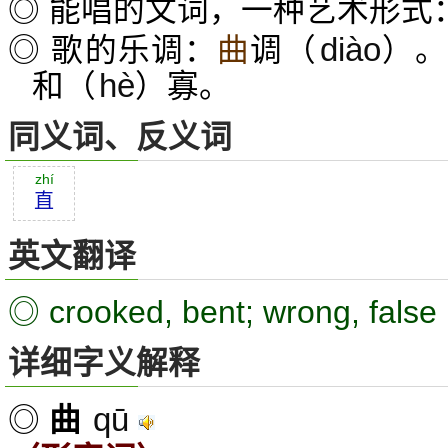
◎ 能唱的文词，一种艺术形式
diào
◎ 歌的乐调：
曲
调（
）
hè
和（
）寡。
同义词、反义词
zhí
直
英文翻译
◎ crooked, bent; wrong, false
详细字义解释
qū
◎
曲