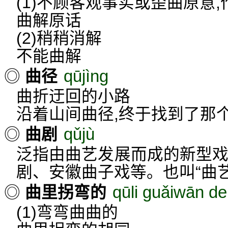
(1)不顾客观事实或歪曲原意
曲解原话
(2)稍稍消解
不能曲解
qūjìng
◎
曲径
曲折迂回的小路
沿着山间曲径,终于找到了那
qǔjù
◎
曲剧
泛指由曲艺发展而成的新型戏
剧、安徽曲子戏等。也叫“曲艺
qūli guǎiwān de
◎
曲里拐弯的
(1)弯弯曲曲的