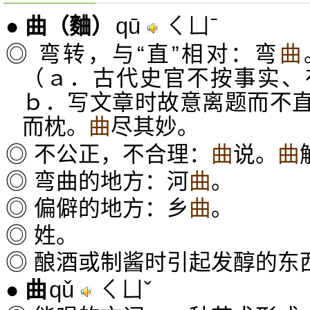
qū
ㄑㄩˉ
●
曲
（麯）
◎ 弯转，与“直”相对：弯
曲
（ａ．古代史官不按事实、
ｂ．写文章时故意离题而不
而枕。
曲
尽其妙。
◎ 不公正，不合理：
曲
说。
曲
◎ 弯曲的地方：河
曲
。
◎ 偏僻的地方：乡
曲
。
◎ 姓。
◎ 酿酒或制酱时引起发醇的东
qǔ
ㄑㄩˇ
●
曲