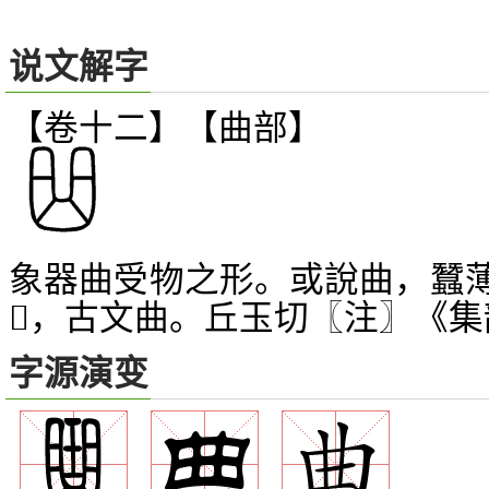
说文解字
【卷十二】【曲部】
象器曲受物之形。或說曲，蠶
，古文曲。丘玉切〖注〗《集
𠤬
字源演变