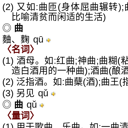
(2) 又如:曲匝(身体屈曲辗转
比喻清贫而闲适的生活)
◎
曲
qū
麯、麴
〈名词〉
(1) 酒母。如:红曲;神曲;曲糊
造白酒用的一种曲);酒曲(酿
(2) 泛指酒。如:曲蘖(酒);曲王
qǔ
(3) 另见
qǔ
◎
曲
〈量词〉
(1) 用于歌曲、乐曲。如:一曲