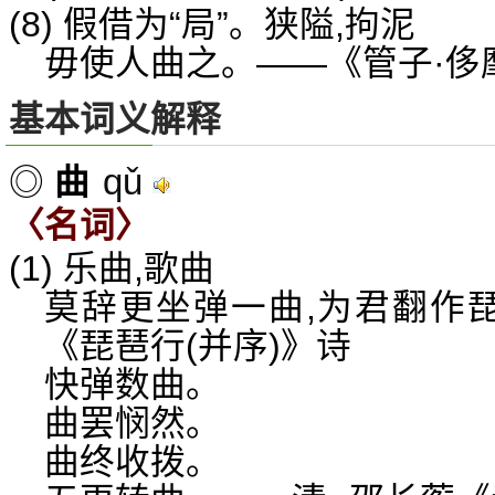
(8) 假借为“局”。狭隘,拘泥
毋使人曲之。——《管子·侈
基本词义解释
qǔ
◎
曲
〈名词〉
(1) 乐曲,歌曲
莫辞更坐弹一曲,为君翻作琵
《琵琶行(并序)》诗
快弹数曲。
曲罢悯然。
曲终收拨。