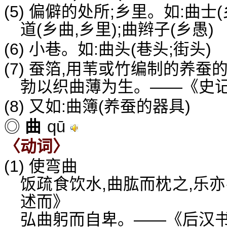
(5) 偏僻的处所;乡里。如:曲士(
道(乡曲,乡里);曲辫子(乡愚)
(6) 小巷。如:曲头(巷头;街头)
(7) 蚕箔,用苇或竹编制的养蚕
勃以织曲薄为生。——《史记
(8) 又如:曲簿(养蚕的器具)
qū
◎
曲
〈动词〉
(1) 使弯曲
饭疏食饮水,曲肱而枕之,乐
述而》
弘曲躬而自卑。——《后汉书