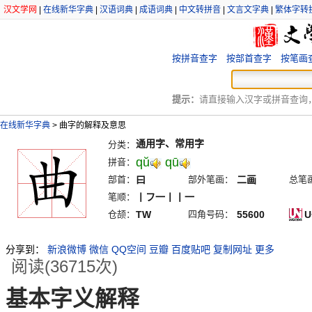
汉文学网
|
在线新华字典
|
汉语词典
|
成语词典
|
中文转拼音
|
文言文字典
|
繁体字转
按拼音查字
按部首查字
按笔画
提示：
请直接输入汉字或拼音查询，例
在线新华字典
>
曲字的解释及意思
通用字、常用字
分类：
qŭ
qū
拼音：
部首：
曰
部外笔画：
二画
总笔
笔顺：
丨フ一丨丨一
仓颉：
TW
四角号码：
55600
U
分享到：
新浪微博
微信
QQ空间
豆瓣
百度贴吧
复制网址
更多
阅读(36715次)
基本字义解释