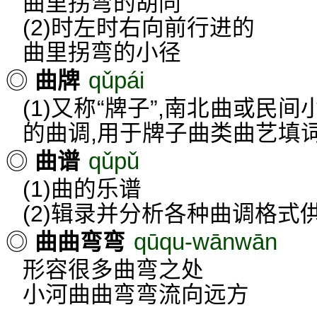
曲里拐弯的胡同
(2)时左时右向前行进的
曲里拐弯的小径
qǔpái
◎
曲牌
(1)又称“牌子”,南北曲或民
的曲调,用于牌子曲类曲艺填
qǔpǔ
◎
曲谱
(1)曲的乐谱
(2)辑录并分析各种曲调格式
qūqu-wānwān
◎
曲曲弯弯
形容很多曲弯之处
小河曲曲弯弯流向远方