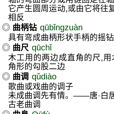
它产生圆周运动,或由它将往
相反
qūbǐngzuàn
◎
曲柄钻
具有弯成曲柄形状手柄的摇钻
qūchǐ
◎
曲尺
木工用的两边成直角的尺,用
角形的勾股二边
qǔdiào
◎
曲调
歌曲或戏曲的调子
未成曲调先有情。——唐·白居
古老曲调