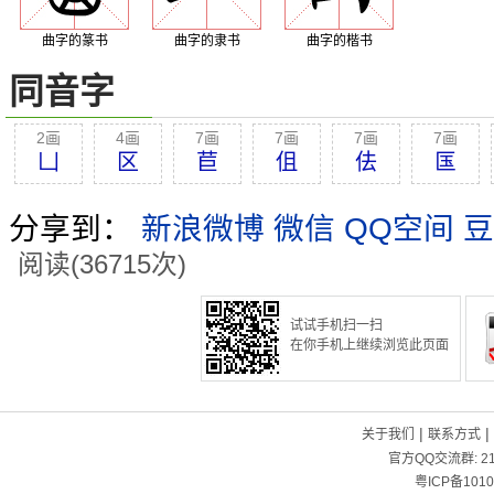
曲字的篆书
曲字的隶书
曲字的楷书
同音字
2画
4画
7画
7画
7画
7画
凵
区
苣
伹
佉
匤
分享到：
新浪微博
微信
QQ空间
豆
阅读(36715次)
试试手机扫一扫
在你手机上继续浏览此页面
|
|
关于我们
联系方式
官方QQ交流群:
2
粤ICP备1010