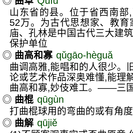
Qūfù
◎
曲阜
山东省的县。位于省西南部,
52万。为古代思想家、教育
庙、孔林是中国古代三大建筑
保护单位
qǔgāo-hèguǎ
◎
曲高和寡
曲调高雅,能唱和的人很少。
论或艺术作品深奥难懂,能理
曲高和寡,妙伎难工。——三
qūgùn
◎
曲棍
打曲棍球用的弯曲的或有角度
qūjiě
◎
曲解