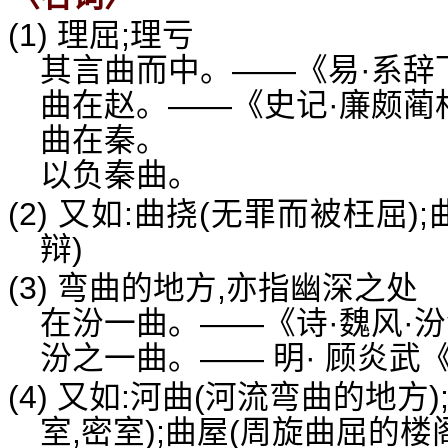
(1) 理屈;理亏
其言曲而中。——《易·系辞
曲在赵。——《史记·廉颇蔺
曲在秦。
以负秦曲。
(2) 又如:曲挠(无罪而被枉屈)
辩)
(3) 弯曲的地方,亦指幽深之处
在汾一曲。——《诗·魏风·
汾之一曲。—— 明· 顾炎武
(4) 又如:河曲(河流弯曲的地方)
室,密室);曲屋(周旋曲屈的楼