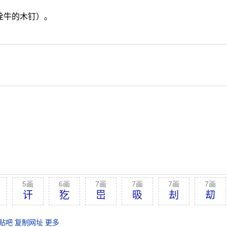
拴牛的木钉）。
5画
6画
7画
7画
7画
7画
讦
犵
岊
昅
刦
刧
贴吧
复制网址
更多