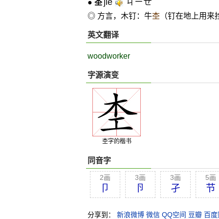
jié
ㄐㄧㄝˊ
●
杢
◎ 方言，木钉：牛
杢
（钉在地上用来
英文翻译
woodworker
字源演变
杢字的楷书
同音字
2画
3画
3画
5画
卩
卪
孑
节
分享到：
新浪微博
微信
QQ空间
豆瓣
百度