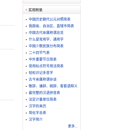
实用附录
中国历史朝代公元对照简表
我国省、自治区、直辖市简表
中国古代亲属称谓总览
什么是常用字、通用字
中国少数民族分布简表
二十四节气表
中外重要节日简表
常用标点符号用法简表
轻松识记多音字
古今亲属称谓杂谈
敬​辞​、​谦​辞​、​婉​辞​、​客​套​语​释​义
最完整的汉语拼音表
法定计量单位简表
汉字的来历
简化字总表
汉字简介
更多...