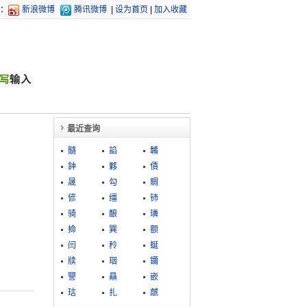
：
新浪微博
腾讯微博
|
设为首页
|
加入收藏
最近查询
髓
諂
韛
鈡
夥
債
晟
勾
賙
偐
缰
铈
骑
酿
璘
掵
巽
额
闫
矝
蜒
牍
珚
鑈
譻
贔
嵌
琂
扎
虤