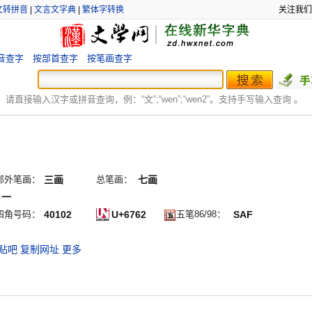
文转拼音
|
文言文字典
|
繁体字转换
关注我们
音查字
按部首查字
按笔画查字
：
请直接输入汉字或拼音查询，例：“文”;“
wen
”;“
wen2
”。支持手写输入查询 。
部外笔画：
三画
总笔画：
七画
丨一
四角号码：
40102
U+6762
五笔86/98：
SAF
贴吧
复制网址
更多