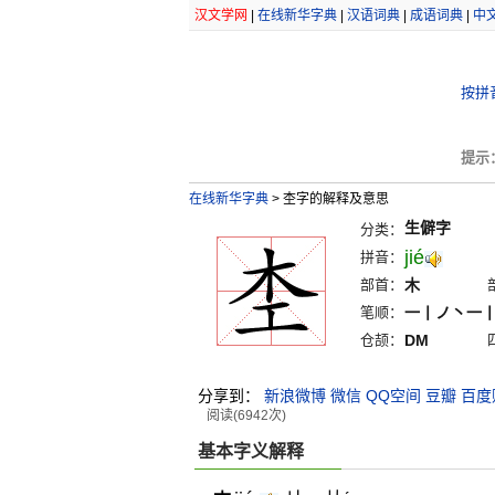
汉文学网
|
在线新华字典
|
汉语词典
|
成语词典
|
中
按拼
提示
在线新华字典
>
杢字的解释及意思
生僻字
分类：
jié
拼音：
部首：
木
笔顺：
一丨ノ丶一
仓颉：
DM
分享到：
新浪微博
微信
QQ空间
豆瓣
百度
阅读(6942次)
基本字义解释