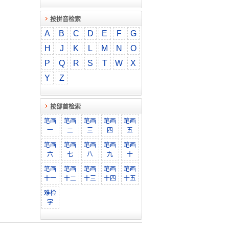
按拼音检索
A
B
C
D
E
F
G
H
J
K
L
M
N
O
P
Q
R
S
T
W
X
Y
Z
按部首检索
笔画
笔画
笔画
笔画
笔画
一
二
三
四
五
笔画
笔画
笔画
笔画
笔画
六
七
八
九
十
笔画
笔画
笔画
笔画
笔画
十一
十二
十三
十四
十五
难检
字