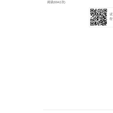
阅读(6942次)
试
在