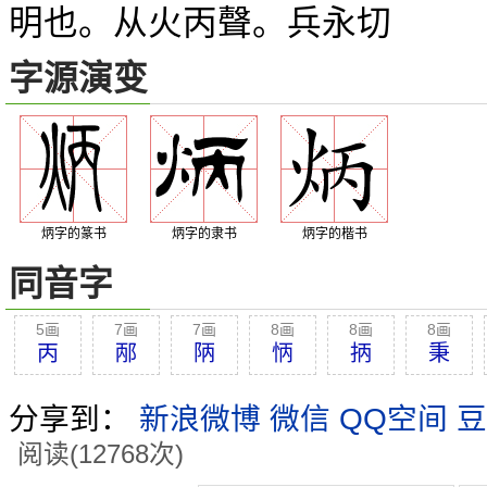
明也。从火丙聲。兵永切
字源演变
炳字的篆书
炳字的隶书
炳字的楷书
同音字
5画
7画
7画
8画
8画
8画
丙
邴
陃
怲
抦
秉
分享到：
新浪微博
微信
QQ空间
豆
阅读(12768次)