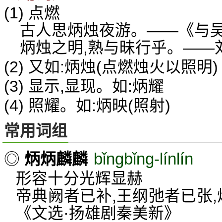
(1) 点燃
古人思炳烛夜游。——《与
炳烛之明,熟与昧行乎。——
(2) 又如:炳烛(点燃烛火以照明)
(3) 显示,显现。如:炳耀
(4) 照耀。如:炳映(照射)
常用词组
bǐngbǐng-línlín
◎
炳炳麟麟
形容十分光辉显赫
帝典阙者已补,王纲弛者已张,
《文选·扬雄剧秦美新》