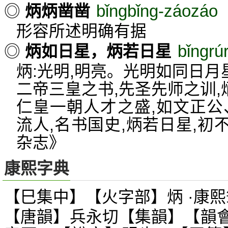
bǐngbǐng-záozáo
◎
炳炳凿凿
形容所述明确有据
bǐngrú
◎
炳如日星，炳若日星
炳:光明,明亮。光明如同日月
二帝三皇之书,先圣先师之训,
仁皇一朝人才之盛,如文正公
流人,名书国史,炳若日星,
杂志》
康熙字典
【巳集中】【火字部】炳 ·康熙
【唐韻】兵永切【集韻】【韻