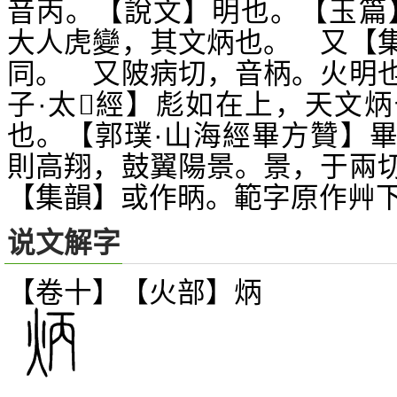
音丙。【說文】明也。【玉篇
大人虎變，其文炳也。 又【
同。 又陂病切，音柄。火明
子·太
經】彪如在上，天文炳
𤣥
也。【郭璞·山海經畢方贊】
則高翔，鼓翼陽景。景，于兩
【集韻】或作昞。範字原作艸
说文解字
【卷十】【火部】
炳