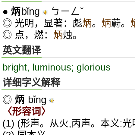
bǐng
ㄅㄧㄥˇ
●
炳
◎ 光明，显著：彪
炳
。
炳
蔚。
◎ 点，燃：
炳
烛。
英文翻译
bright, luminous; glorious
详细字义解释
bǐng
◎
炳
〈形容词〉
(1) (形声。从火,丙声。本义:光