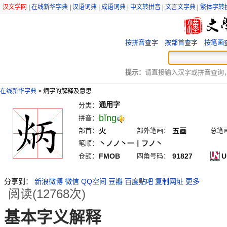
汉文学网
|
在线新华字典
|
汉语词典
|
成语词典
|
中文转拼音
|
文言文字典
|
繁体字转
按拼音查字
按部首查字
按笔画
提示：
请直接输入汉字或拼音查询，例
在线新华字典
>
炳字的解释及意思
通用字
分类：
bĭng
拼音：
部首：
火
部外笔画：
五画
总笔
笔顺：
丶ノノ丶一丨フノ丶
仓颉：
FMOB
四角号码：
91827
U
分享到：
新浪微博
微信
QQ空间
豆瓣
百度贴吧
复制网址
更多
阅读(12768次)
基本字义解释