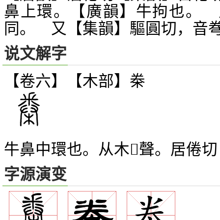
鼻上環。【廣韻】牛拘也。 
同。 又【集韻】驅圓切，音
说文解字
【卷六】【木部】
桊
牛鼻中環也。从木聲。居倦切
字源演变