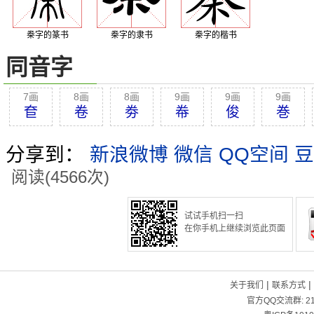
桊字的篆书
桊字的隶书
桊字的楷书
同音字
7画
8画
8画
9画
9画
9画
奆
卷
劵
帣
俊
巻
分享到：
新浪微博
微信
QQ空间
豆
阅读(4566次)
试试手机扫一扫
在你手机上继续浏览此页面
|
|
关于我们
联系方式
官方QQ交流群:
2