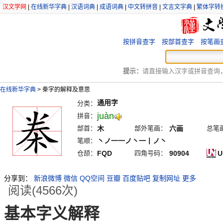
汉文学网
|
在线新华字典
|
汉语词典
|
成语词典
|
中文转拼音
|
文言文字典
|
繁体字转
按拼音查字
按部首查字
按笔画
提示：
请直接输入汉字或拼音查询，例
在线新华字典
>
桊字的解释及意思
通用字
分类：
juàn
拼音：
部首：
木
部外笔画：
六画
总笔
笔顺：
丶ノ一一ノ丶一丨ノ丶
仓颉：
FQD
四角号码：
90904
U
分享到：
新浪微博
微信
QQ空间
豆瓣
百度贴吧
复制网址
更多
阅读(4566次)
基本字义解释