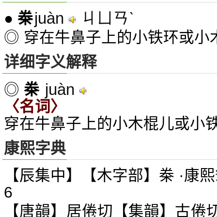
juàn
ㄐㄩㄢˋ
●
桊
◎ 穿在牛鼻子上的小铁环或小
详细字义解释
juàn
◎
桊
〈名词〉
穿在牛鼻子上的小木棍儿或小铁
康熙字典
【辰集中】【木字部】桊 ·康熙
6
【唐韻】居倦切【集韻】古倦