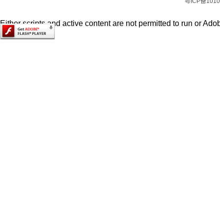
粤ICP备1010
Either scripts and active content are not permitted to run or Adob