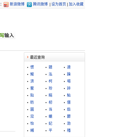
：
新浪微博
腾讯微博
|
设为首页
|
加入收藏
最近查询
惯
鐿
遧
鯪
泓
躁
渀
柯
埸
鳖
玢
誶
貼
睊
鮎
眆
杒
僵
圔
当
啙
窊
螰
欝
怡
妃
泐
緗
平
羳