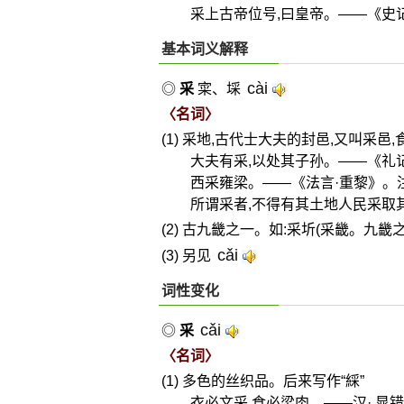
采上古帝位号,曰皇帝。——《史
基本词义解释
cài
◎
采
寀、埰
〈名词〉
(1) 采地,古代士大夫的封邑,又叫采邑,
大夫有采,以处其子孙。——《礼
西采雍梁。——《法言·重黎》。注
所谓采者,不得有其土地人民采取
(2) 古九畿之一。如:采圻(采畿。九畿之
cǎi
(3) 另见
词性变化
cǎi
◎
采
〈名词〉
(1) 多色的丝织品。后来写作“綵”
衣必文采,食必梁肉。——汉· 晁