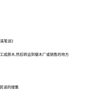
梦溪笔谈》
工成原木,然后转运到锯木厂或销售的地方
歌民谣的搜集