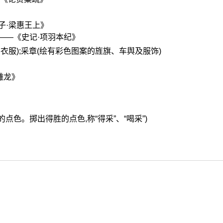
子·梁惠王上》
——《史记·项羽本纪》
彩色的衣服);采章(绘有彩色图案的旌旗、车舆及服饰)
雕龙》
子的点色。掷出得胜的点色,称“得采”、“喝采”)