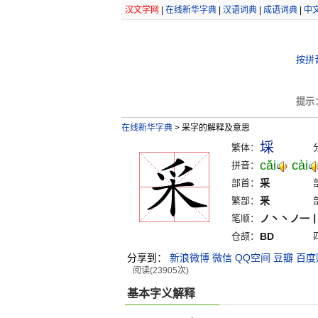
汉文学网
|
在线新华字典
|
汉语词典
|
成语词典
|
中
按拼
提示
在线新华字典
>
采字的解释及意思
埰
繁体：
căi
cài
拼音：
部首：
采
繁部：
釆
笔顺：
ノ丶丶ノ一
仓颉：
BD
分享到：
新浪微博
微信
QQ空间
豆瓣
百度
阅读(23905次)
基本字义解释