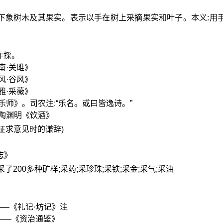
象手,下象树木及其果实。表示以手在树上采摘果实和叶子。本义:用
作採。
南·关雎》
风·谷风》
雅·采薇》
乐师》。司农注:“乐名。或曰皆逸诗。”
·陶渊明《饮酒》
人征求意见时的谦辞)
志》
;采了200多种矿样;采药;采珍珠;采铁;采金;采气;采油
—《礼记·坊记》注
——《资治通鉴》