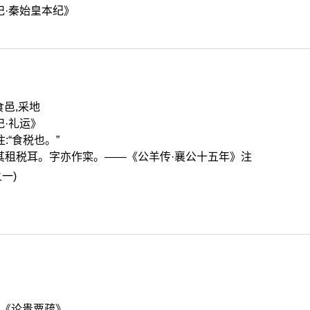
记·秦始皇本纪》
食邑,采地
记·礼运》
:“食税也。”
其租税耳。字亦作寀。——《公羊传·襄公十五年》注
一)
错《论贵粟疏》