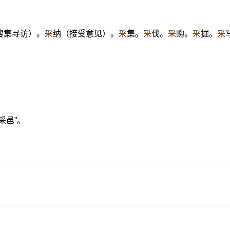
搜集寻访）。
采
纳（接受意见）。
采
集。
采
伐。
采
购。
采
掘。
采
采邑”。