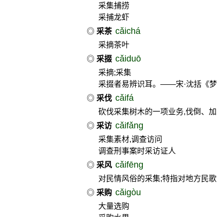
采集捕捞
采捕龙虾
cǎichá
◎
采茶
采摘茶叶
cǎiduō
◎
采掇
采摘;采集
采掇者易辨识耳。——宋·沈括《
cǎifá
◎
采伐
砍伐采集树木的一项业务,伐倒、加
cǎifǎng
◎
采访
采集素材,调查访问
调查刑事案时采访证人
cǎifēng
◎
采风
对民情风俗的采集;特指对地方民
cǎigòu
◎
采购
大量选购