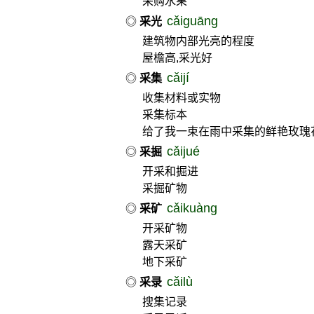
采购水果
cǎiguāng
◎
采光
建筑物内部光亮的程度
屋檐高,采光好
cǎijí
◎
采集
收集材料或实物
采集标本
给了我一束在雨中采集的鲜艳玫瑰
cǎijué
◎
采掘
开采和掘进
采掘矿物
cǎikuàng
◎
采矿
开采矿物
露天采矿
地下采矿
cǎilù
◎
采录
搜集记录