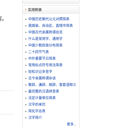
实用附录
写。
中国历史朝代公元对照简表
我国省、自治区、直辖市简表
中国古代亲属称谓总览
什么是常用字、通用字
中国少数民族分布简表
二十四节气表
中外重要节日简表
常用标点符号用法简表
轻松识记多音字
古今亲属称谓杂谈
敬​辞​、​谦​辞​、​婉​辞​、​客​套​语​释​义
最完整的汉语拼音表
法定计量单位简表
汉字的来历
简化字总表
汉字简介
更多...