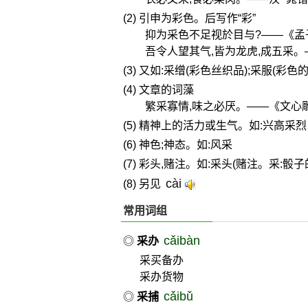
(2) 引申为彩色。后写作“彩”
抑为采色不足视於目与?——《孟
吾令人望其气,皆为龙虎,成五采。
(3) 又如:采缯(彩色丝织品);采服(
(4) 文章的词藻
繁采寡情,味之必厌。——《文心
(5) 精神上的活力或生气。如:兴高采烈
(6) 神色;神态。如:风采
(7) 彩头,赌注。如:采头(赌注。采:骰
cài
(8) 另见
常用词组
cǎibàn
◎
采办
采买备办
采办货物
cǎibǔ
◎
采捕