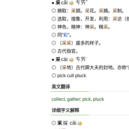
cǎi
ㄘㄞˇ
●
采
◎ 摘取：
采
撷。
采
花。
采
摘。
采
制。
◎ 选取，搜集，开发，利用：
采
访（
◎ 神色，精神：神
采
。精
采
。
◎ 同“
彩
”。
◎ 〔
采采
〕盛多的样子。
◎ 古代指官。
cài
ㄘㄞˋ
●
采
◎ 〔
采
地〕古代卿大夫的封地。亦称“
◎ pick cull pluck
英文翻译
collect, gather; pick, pluck
详细字义解释
cǎi
◎
采
採