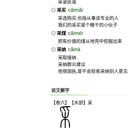
采录民谣
cǎimǎi
◎
采买
采选购买;也指从事该专业的人
我们的采买是个精干的小伙子
cǎiméi
◎
采煤
把有价值的煤从地壳中挖掘出来
cǎinà
◎
采纳
采取接纳
采纳群众建议
他很固执,是不会轻易采纳别人意见
说文解字
【卷六】【木部】
采