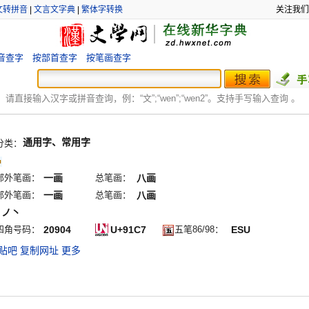
文转拼音
|
文言文字典
|
繁体字转换
关注我们
音查字
按部首查字
按笔画查字
：
请直接输入汉字或拼音查询，例：“文”;“
wen
”;“
wen2
”。支持手写输入查询 。
通用字、常用字
分类：
部外笔画：
一画
总笔画：
八画
部外笔画：
一画
总笔画：
八画
丨ノ丶
四角号码：
20904
U+91C7
五笔86/98：
ESU
贴吧
复制网址
更多