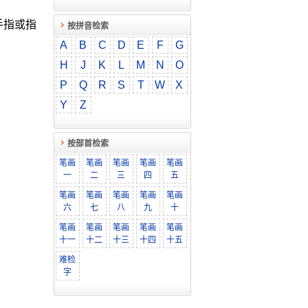
手指或指
按拼音检索
A
B
C
D
E
F
G
H
J
K
L
M
N
O
P
Q
R
S
T
W
X
Y
Z
按部首检索
笔画
笔画
笔画
笔画
笔画
一
二
三
四
五
笔画
笔画
笔画
笔画
笔画
六
七
八
九
十
笔画
笔画
笔画
笔画
笔画
十一
十二
十三
十四
十五
难检
字