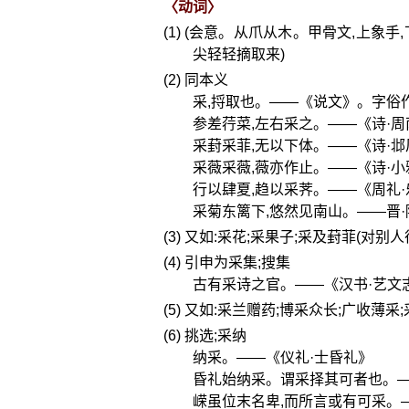
〈动词〉
(1) (会意。从爪从木。甲骨文,上
尖轻轻摘取来)
(2) 同本义
采,捋取也。——《说文》。字俗
参差荇菜,左右采之。——《诗·周
采葑采菲,无以下体。——《诗·邶
采薇采薇,薇亦作止。——《诗·小
行以肆夏,趋以采荠。——《周礼·
采菊东篱下,悠然见南山。——晋
(3) 又如:采花;采果子;采及葑菲(对别
(4) 引申为采集;搜集
古有采诗之官。——《汉书·艺文
(5) 又如:采兰赠药;博采众长;广收薄采
(6) 挑选;采纳
纳采。——《仪礼·士昏礼》
昏礼始纳采。谓采择其可者也。—
嵘虽位末名卑,而所言或有可采。