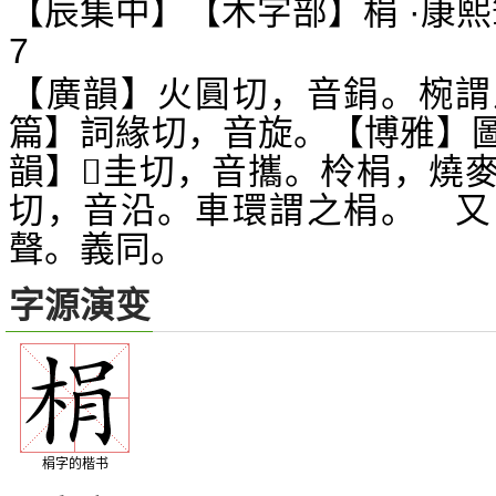
【辰集中】【木字部】梋 ·康熙
7
【廣韻】火圓切，音鋗。椀謂
篇】詞緣切，音旋。【博雅】
韻】
圭切，音攜。柃梋，燒
𤣥
切，音沿。車環謂之梋。 又
聲。義同。
字源演变
梋字的楷书