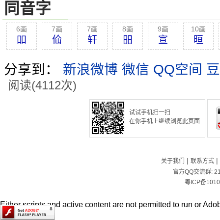
同音字
6画
7画
7画
8画
9画
10画
吅
佡
轩
昍
宣
晅
分享到：
新浪微博
微信
QQ空间
豆
阅读(4112次)
试试手机扫一扫
在你手机上继续浏览此页面
|
|
关于我们
联系方式
官方QQ交流群:
2
粤ICP备1010
Either scripts and active content are not permitted to run or Adob