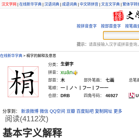
汉文学网
|
在线新华字典
|
汉语词典
|
成语词典
|
中文转拼音
|
文言文字典
|
繁体字转
按拼音查字
按部首查字
按笔画
提示：
请直接输入汉字或拼音查询，例
在线新华字典
>
梋字的解释及意思
生僻字
分类：
xuān
拼音：
部首：
木
部外笔画：
七画
总笔
笔顺：
一丨ノ丶丨フ一丨フ一一
仓颉：
DRB
四角号码：
46927
U
分享到：
新浪微博
微信
QQ空间
豆瓣
百度贴吧
复制网址
更多
阅读(4112次)
基本字义解释