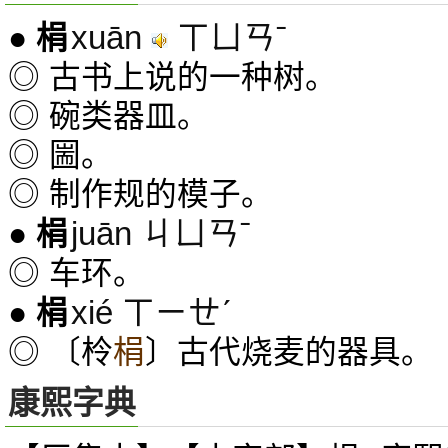
xuān
ㄒㄩㄢˉ
●
梋
◎ 古书上说的一种树。
◎ 碗类器皿。
◎ 圌。
◎ 制作规的模子。
juān ㄐㄩㄢˉ
●
梋
◎ 车环。
xié ㄒㄧㄝˊ
●
梋
◎ 〔柃
梋
〕古代烧麦的器具。
康熙字典