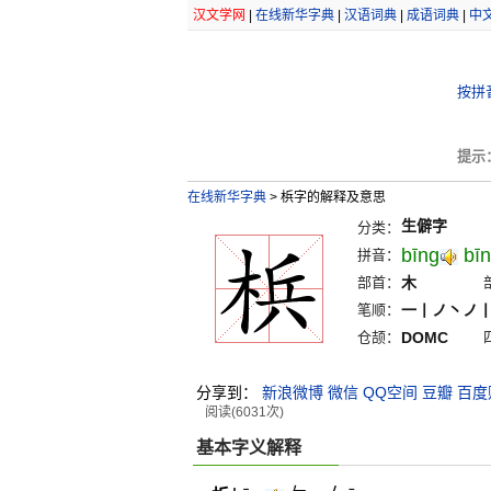
汉文学网
|
在线新华字典
|
汉语词典
|
成语词典
|
中
按拼
提示
在线新华字典
>
梹字的解释及意思
生僻字
分类：
bīng
bīn
拼音：
部首：
木
笔顺：
一丨ノ丶ノ
仓颉：
DOMC
分享到：
新浪微博
微信
QQ空间
豆瓣
百度
阅读(6031次)
基本字义解释