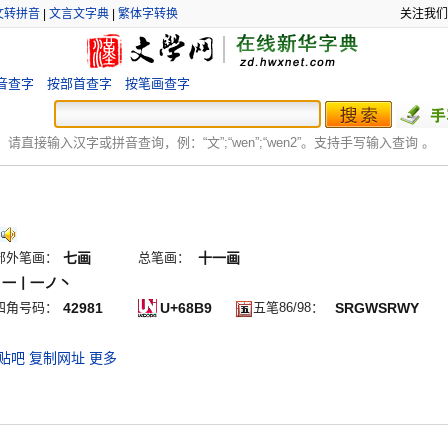
文转拼音
|
文言文字典
|
繁体字转换
关注我们
音查字
按部首查字
按笔画查字
：
请直接输入汉字或拼音查询，例：“文”;“
wen
”;“
wen2
”。支持手写输入查询 。
部外笔画：
七画
总笔画：
十一画
丨一丨一ノ丶
四角号码：
42981
U+68B9
五笔86/98：
SRGWSRWY
贴吧
复制网址
更多