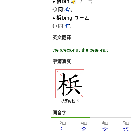
bīn
ㄅㄧㄣˉ
●
梹
◎ 同“
槟
”。
bīng ㄅㄧㄥˉ
●
梹
◎ 同“
槟
”。
英文翻译
the areca-nut; the betel-nut
字源演变
梹字的楷书
同音字
2画
4画
4画
5画
冫
仌
仒
氷