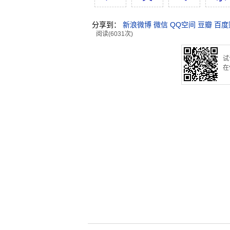
分享到：
新浪微博
微信
QQ空间
豆瓣
百度
阅读(6031次)
试
在