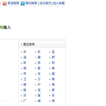
：
新浪微博
腾讯微博
|
设为首页
|
加入收藏
最近查询
补
忻
玺
溳
鐍
鍆
昕
揽
弣
懫
蒙
倏
笄
没
蝠
卫
万
翺
賰
沪
晹
敧
谊
婺
浒
废
东
疒
缃
博