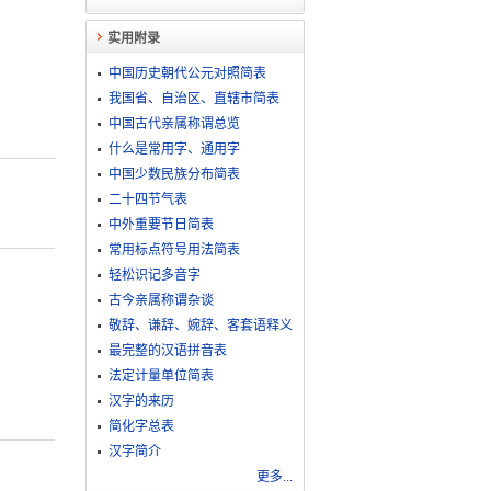
实用附录
中国历史朝代公元对照简表
我国省、自治区、直辖市简表
中国古代亲属称谓总览
什么是常用字、通用字
中国少数民族分布简表
二十四节气表
中外重要节日简表
常用标点符号用法简表
轻松识记多音字
古今亲属称谓杂谈
敬​辞​、​谦​辞​、​婉​辞​、​客​套​语​释​义
最完整的汉语拼音表
法定计量单位简表
汉字的来历
简化字总表
汉字简介
更多...