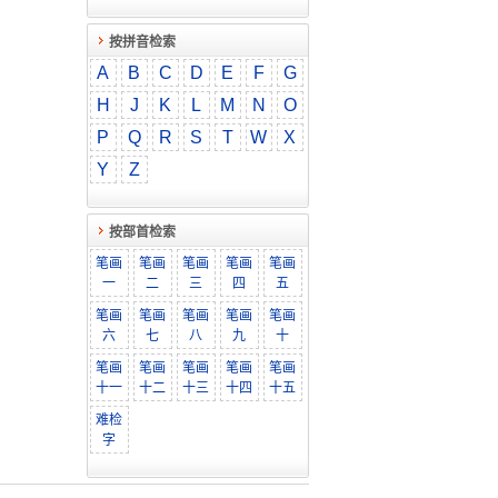
按拼音检索
A
B
C
D
E
F
G
H
J
K
L
M
N
O
P
Q
R
S
T
W
X
Y
Z
按部首检索
笔画
笔画
笔画
笔画
笔画
一
二
三
四
五
笔画
笔画
笔画
笔画
笔画
六
七
八
九
十
笔画
笔画
笔画
笔画
笔画
十一
十二
十三
十四
十五
难检
字