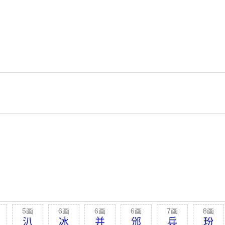
5画
6画
6画
6画
7画
8画
汃
冰
并
邠
兵
玢