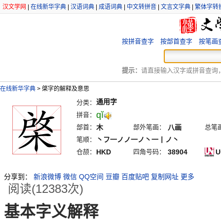
汉文学网
|
在线新华字典
|
汉语词典
|
成语词典
|
中文转拼音
|
文言文字典
|
繁体字转
按拼音查字
按部首查字
按笔画
提示：
请直接输入汉字或拼音查询，例
在线新华字典
>
棨字的解释及意思
通用字
分类：
qĭ
拼音：
部首：
木
部外笔画：
八画
总笔
笔顺：
丶フ一ノノ一ノ丶一丨ノ丶
仓颉：
HKD
四角号码：
38904
U
分享到：
新浪微博
微信
QQ空间
豆瓣
百度贴吧
复制网址
更多
阅读(12383次)
基本字义解释