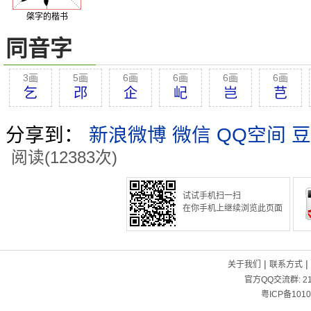
棨字的楷书
同音字
3画
5画
6画
6画
6画
6画
乞
邔
企
屺
岂
芑
分享到：
新浪微博
微信
QQ空间
豆
阅读(12383次)
试试手机扫一扫
在你手机上继续浏览此页面
|
|
关于我们
联系方式
官方QQ交流群:
2
粤ICP备1010