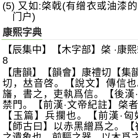
(5) 又如:棨戟(有缯衣或油漆
门户)
康熙字典
【辰集中】【木字部】棨 ·康熙
8
【唐韻】【韻會】康禮切【集
切，
音啓。【說文】傳信也
𠀤
旛，書之，吏執爲信。【後漢
禁門。【前漢·文帝紀註】棨
【玉篇】兵攔也。【前漢·匈
【師古曰】以赤黑繒爲之。【
之遺象也。前驅之器，以木爲