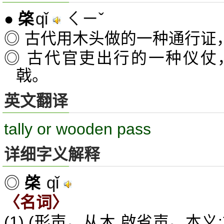
qǐ
ㄑㄧˇ
●
棨
◎ 古代用木头做的一种通行证
◎ 古代官吏出行的一种仪仗
戟。
英文翻译
tally or wooden pass
详细字义解释
qǐ
◎
棨
〈名词〉
(1) (形声。从木,啟省声。本