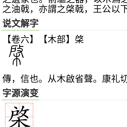
之油戟，亦謂之棨戟，王公以
说文解字
【卷六】【木部】
棨
傳，信也。从木啟省聲。康礼
字源演变