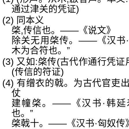
通过津关的凭证)
(2) 同本义
棨,传信也。——《说文》
除关无用棨传。——《汉书·
木为合符也。”
(3) 又如:棨传(古代作通行凭
(传信的符证)
(4) 有缯衣的戟。为古代官
仗
建幢棨。——《汉书·韩延
也。”
棨戟十。——《汉书·匈奴传