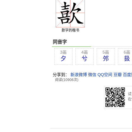
歖字的楷书
同音字
3画
4画
5画
6画
夕
兮
邜
扱
分享到：
新浪微博
微信
QQ空间
豆瓣
百度
阅读(10906次)
试
在