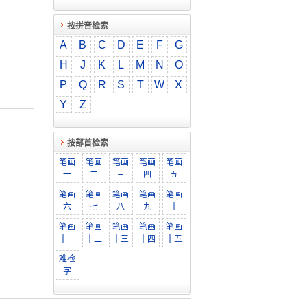
按拼音检索
A
B
C
D
E
F
G
H
J
K
L
M
N
O
P
Q
R
S
T
W
X
Y
Z
按部首检索
笔画
笔画
笔画
笔画
笔画
一
二
三
四
五
笔画
笔画
笔画
笔画
笔画
六
七
八
九
十
笔画
笔画
笔画
笔画
笔画
十一
十二
十三
十四
十五
难检
字