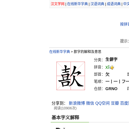
汉文学网
|
在线新华字典
|
汉语词典
|
成语词典
|
中
按拼
提示
在线新华字典
>
歖字的解释及意思
生僻字
分类：
xī
拼音：
部首：
欠
笔顺：
一丨一丨フ
仓颉：
GRNO
分享到：
新浪微博
微信
QQ空间
豆瓣
百度
阅读(10906次)
基本字义解释