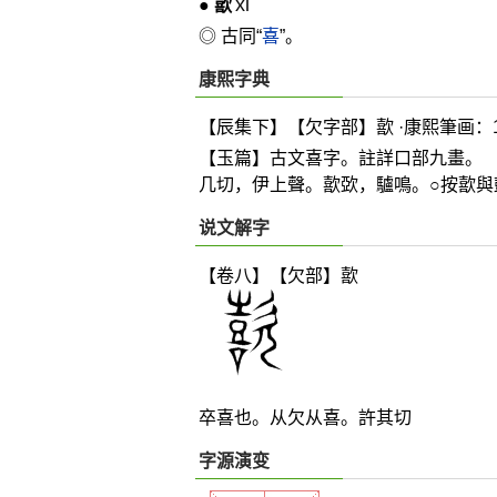
xǐ
●
歖
◎ 古同“
喜
”。
康熙字典
【辰集下】【欠字部】歖 ·康熙筆画：1
【玉篇】古文喜字。註詳口部九畫。
几切，伊上聲。歖
㰳
，驢鳴。○按歖與
说文解字
【卷八】【欠部】
歖
卒喜也。从欠从喜。許其切
字源演变