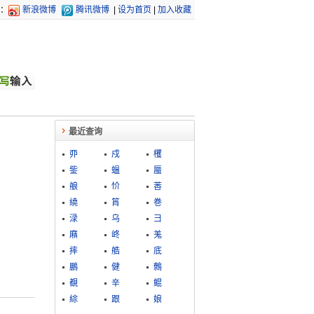
：
新浪微博
腾讯微博
|
设为首页
|
加入收藏
最近查询
丣
戍
欔
鈭
蝹
蜃
艆
忦
莕
繞
筲
巻
渌
乌
彐
廭
峂
羗
摔
艁
底
鵬
健
鷯
覩
辛
鲲
綜
跟
娘