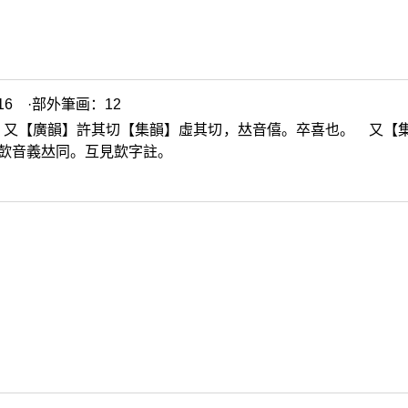
6 ·部外筆画：12
 又【廣韻】許其切【集韻】虛其切，
𠀤
音僖。卒喜也。 又【
㰻
音義
𠀤
同。互見
㰻
字註。