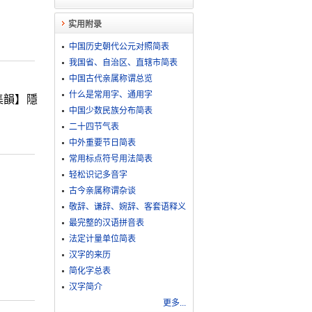
实用附录
中国历史朝代公元对照简表
我国省、自治区、直辖市简表
中国古代亲属称谓总览
什么是常用字、通用字
集韻】隱
中国少数民族分布简表
二十四节气表
中外重要节日简表
常用标点符号用法简表
轻松识记多音字
古今亲属称谓杂谈
敬​辞​、​谦​辞​、​婉​辞​、​客​套​语​释​义
最完整的汉语拼音表
法定计量单位简表
汉字的来历
简化字总表
汉字简介
更多...