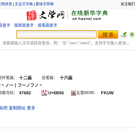
文转拼音
|
文言文字典
|
繁体字转换
关注我们
音查字
按部首查字
按笔画查字
：
请直接输入汉字或拼音查询，例：“文”;“
wen
”;“
wen2
”。支持手写输入查询 。
部外笔画：
十二画
总笔画：
十六画
一丶ノ一丨フ一ノフノ丶
四角号码：
47682
U+6B56
五笔86/98：
FKUW
贴吧
复制网址
更多