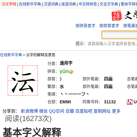
汉文学网
|
在线新华字典
|
汉语词典
|
成语词典
|
中文转拼音
|
文言文字典
|
繁体字转
按拼音查字
按部首查字
按笔画
提示：
请直接输入汉字或拼音查询，例
在线新华字典
>
沄字的解释及意思
通用字
分类：
yún
拼音：
部首：
氵
部外笔画：
四画
总笔
繁部：
水
部外笔画：
四画
总笔
笔顺：
丶丶一一一フ丶
仓颉：
EMMI
四角号码：
31132
U
分享到：
新浪微博
微信
QQ空间
豆瓣
百度贴吧
复制网址
更多
阅读(16273次)
基本字义解释