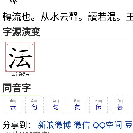
轉流也。从水云聲。讀若混。
字源演变
沄字的楷书
同音字
4画
4画
4画
6画
6画
7画
云
勻
匀
贠
伝
芸
分享到：
新浪微博
微信
QQ空间
豆