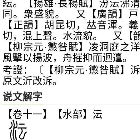
紜。【揚雄·長楊賦】汾沄沸
同。衆盛貌。 又【廣韻】戸
【正韻】胡昆切，
音渾。義
𠀤
切，混上聲。水流貌。 又【
【柳宗元·懲咎賦】凌洞庭之
風擊以揚波，舟摧抑而迴邅。
考證：〔【柳宗元·懲咎賦】
原文沂改泝。
说文解字
【卷十一】【水部】
沄