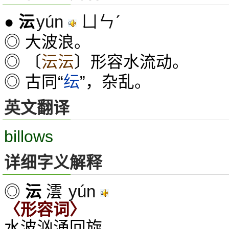
yún
ㄩㄣˊ
●
沄
◎ 大波浪。
◎ 〔
沄沄
〕形容水流动。
◎ 古同“
纭
”，杂乱。
英文翻译
billows
详细字义解释
yún
◎
沄
澐
〈形容词〉
水波汹涌回旋