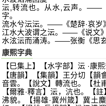
沄,转流也。从水,云声。——
字。
流水兮沄沄。——《楚辞·哀岁
江水大波谓之沄。——《说文
水泫沄而涌涛。——张衡《思
康熙字典
【巳集上】【水字部】沄 ·康熙
【唐韻】【集韻】王分切【韻
音雲。【說文】轉流也。【杜
【爾雅·釋言】沄，沆也。【註
沸貌。【揚雄·冀州箴】冀土