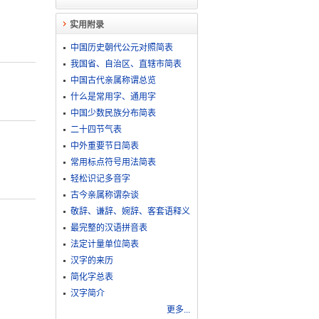
实用附录
中国历史朝代公元对照简表
我国省、自治区、直辖市简表
中国古代亲属称谓总览
什么是常用字、通用字
中国少数民族分布简表
二十四节气表
中外重要节日简表
常用标点符号用法简表
轻松识记多音字
古今亲属称谓杂谈
敬​辞​、​谦​辞​、​婉​辞​、​客​套​语​释​义
最完整的汉语拼音表
法定计量单位简表
汉字的来历
简化字总表
汉字简介
更多...