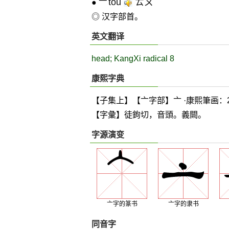
tóu
ㄊㄡˊ
●
亠
◎ 汉字部首。
英文翻译
head; KangXi radical 8
康熙字典
【子集上】【亠字部】亠 ·康熙筆画：
【字彙】徒鉤切，音頭。義闕。
字源演变
亠字的篆书
亠字的隶书
同音字