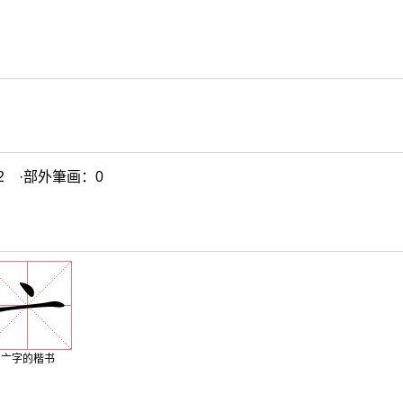
2 ·部外筆画：0
亠字的楷书