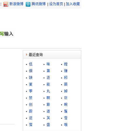
：
新浪微博
腾讯微博
|
设为首页
|
加入收藏
最近查询
低
味
餭
擷
茀
赚
鉠
涟
紖
夎
能
颞
荸
丸
婥
狉
瞑
巨
创
簛
畹
蔚
道
鬔
逬
芵
雪
萤
盛
哦