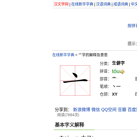
汉文学网
|
在线新华字典
|
汉语词典
|
成语词典
|
中
按拼
提示
在线新华字典
>
亠字的解释及意思
生僻字
分类：
tóu
拼音：
部首：
亠
笔顺：
丶一
仓颉：
XY
分享到：
新浪微博
微信
QQ空间
豆瓣
百度
阅读(7894次)
基本字义解释