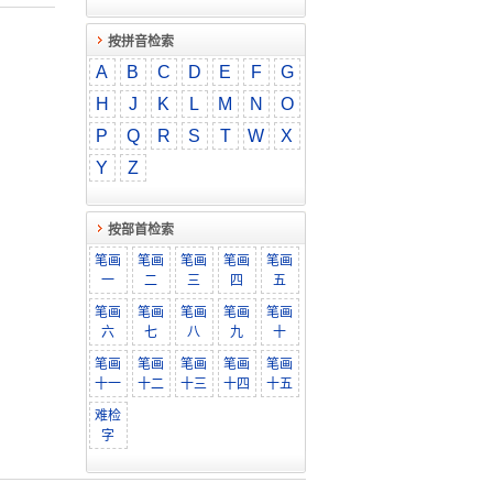
按拼音检索
A
B
C
D
E
F
G
H
J
K
L
M
N
O
P
Q
R
S
T
W
X
Y
Z
按部首检索
笔画
笔画
笔画
笔画
笔画
一
二
三
四
五
笔画
笔画
笔画
笔画
笔画
六
七
八
九
十
笔画
笔画
笔画
笔画
笔画
十一
十二
十三
十四
十五
难检
字