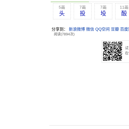
5画
7画
7画
11画
头
投
坄
酘
分享到：
新浪微博
微信
QQ空间
豆瓣
百度
阅读(7894次)
试
在