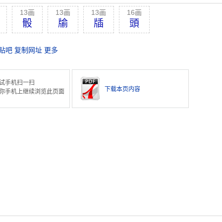
13画
13画
13画
16画
骰
牏
牐
頭
贴吧
复制网址
更多
试手机扫一扫
下载本页内容
你手机上继续浏览此页面