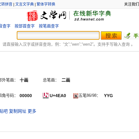
文转拼音
|
文言文字典
|
繁体字转换
关注我们
音查字
按部首查字
按笔画查字
：
请直接输入汉字或拼音查询，例：“文”;“
wen
”;“
wen2
”。支持手写输入查询 。
部外笔画：
十画
总笔画：
二画
四角号码：
00000
U+4EA0
五笔86/98：
YYG
贴吧
复制网址
更多