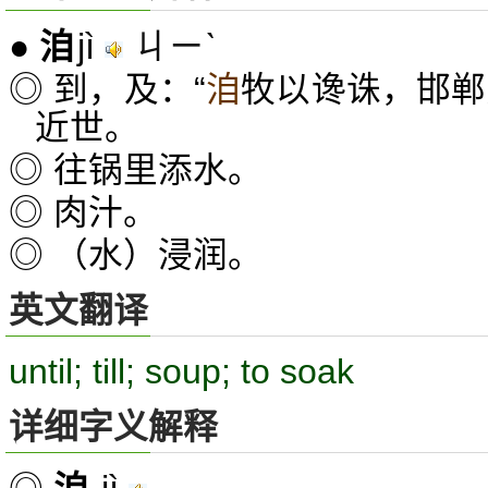
jì
ㄐㄧˋ
●
洎
◎ 到，及：“
洎
牧以谗诛，邯郸
近世。
◎ 往锅里添水。
◎ 肉汁。
◎ （水）浸润。
英文翻译
until; till; soup; to soak
详细字义解释