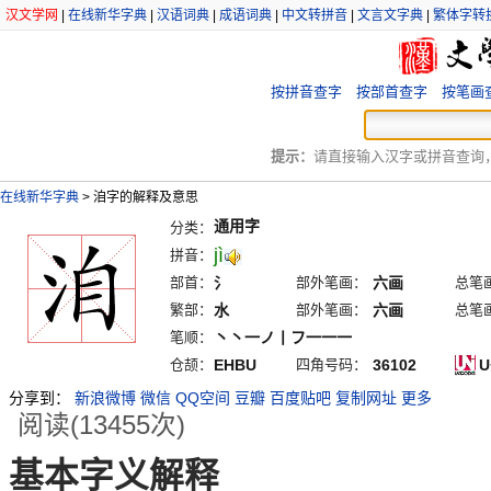
汉文学网
|
在线新华字典
|
汉语词典
|
成语词典
|
中文转拼音
|
文言文字典
|
繁体字转
按拼音查字
按部首查字
按笔画
提示：
请直接输入汉字或拼音查询，例
在线新华字典
>
洎字的解释及意思
通用字
分类：
jì
拼音：
部首：
氵
部外笔画：
六画
总笔
繁部：
水
部外笔画：
六画
总笔
笔顺：
丶丶一ノ丨フ一一一
仓颉：
EHBU
四角号码：
36102
U
分享到：
新浪微博
微信
QQ空间
豆瓣
百度贴吧
复制网址
更多
阅读(13455次)
基本字义解释