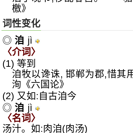
檄》
词性变化
jì
◎
洎
〈介词〉
(1) 等到
洎牧以谗诛, 邯郸为郡,惜其
洵《六国论》
(2) 又如:自古洎今
jì
◎
洎
〈名词〉
汤汁。如:肉洎(肉汤)