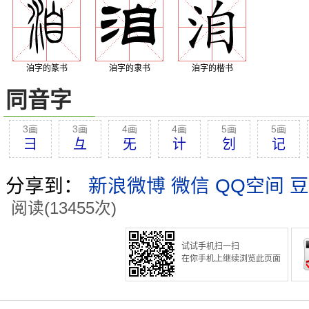
洎字的篆书
洎字的隶书
洎字的楷书
同音字
3画
3画
4画
4画
5画
5画
彐
彑
旡
计
刉
记
分享到：
新浪微博
微信
QQ空间
豆
阅读(13455次)
试试手机扫一扫
在你手机上继续浏览此页面