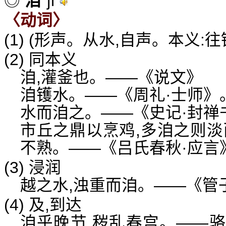
jì
◎
洎
〈动词〉
(1) (形声。从水,自声。本义:
(2) 同本义
洎,灌釜也。——《说文》
洎镬水。——《周礼·士师》。
水而洎之。——《史记·封禅
市丘之鼎以烹鸡,多洎之则淡
不熟。——《吕氏春秋·应言
(3) 浸润
越之水,浊重而洎。——《管
(4) 及,到达
洎乎晚节,秽乱春宫。——