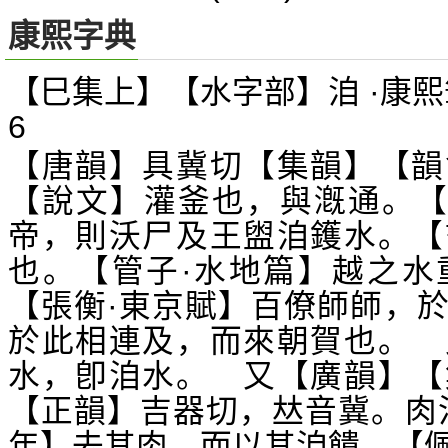
康熙字典
【巳集上】【水字部】洎 ·康熙
6
【唐韻】具冀切【集韻】【韻
【說文】灌釜也，與漑通。【
帝，則沃尸及王盥洎鑊水。【
也。【管子·水地篇】越之水
【張衡·東京賦】百僚師師，
於此相連及，而來朝賀也。 
水，卽洎水。 又【廣韻】【
【正韻】吉器切，
音冀。肉
𠀤
年】去其肉，而以其洎饋。【