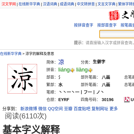
汉文学网
|
在线新华字典
|
汉语词典
|
成语词典
|
中文转拼音
|
文言文字典
|
繁体字转
按拼音查字
按部首查字
按笔画
提示：
请直接输入汉字或拼音查询，例
在线新华字典
>
涼字的解释及意思
凉
生僻字
简体：
分类：
liáng
liàng
拼音：
部首：
氵
部外笔画：
八画
总笔
繁部：
水
部外笔画：
八画
总笔
笔顺：
丶丶一丶一丨フ一丨ノ丶
仓颉：
EYRF
四角号码：
30196
U
分享到：
新浪微博
微信
QQ空间
豆瓣
百度贴吧
复制网址
更多
阅读(6110次)
基本字义解释