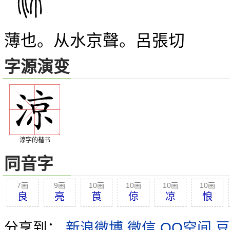
薄也。从水京聲。呂張切
字源演变
涼字的楷书
同音字
7画
9画
10画
10画
10画
10画
良
亮
莨
倞
凉
悢
分享到：
新浪微博
微信
QQ空间
豆