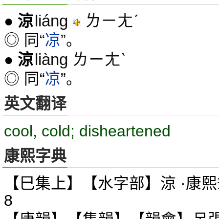
liáng
ㄌㄧㄤˊ
●
涼
◎ 同“
凉
”。
liàng ㄌㄧㄤˋ
●
涼
◎ 同“
凉
”。
英文翻译
cool, cold; disheartened
康熙字典
【巳集上】【水字部】涼 ·康熙
8