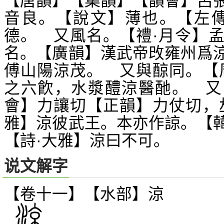
【唐韻】【集韻】【韻會】呂
音良。【說文】薄也。【左傳
德。 又風名。【禮·月令】
名。【廣韻】漢武帝攺雍州爲
傅山陽涼茂。 又與
同。【
䣼
之六飮，水漿醴涼醫酏。 又
會】力讓切【正韻】力仗切，
雅】涼彼武王。本亦作諒。【
【詩·大雅】涼曰不可。
说文解字
【卷十一】【水部】
涼