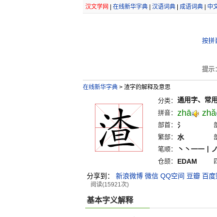
汉文学网
|
在线新华字典
|
汉语词典
|
成语词典
|
中
按拼
提示
在线新华字典
>
渣字的解释及意思
通用字、常
分类：
zhā
zhă
拼音：
部首：
氵
繁部：
水
笔顺：
丶丶一一丨
仓颉：
EDAM
分享到：
新浪微博
微信
QQ空间
豆瓣
百度
阅读(15921次)
基本字义解释