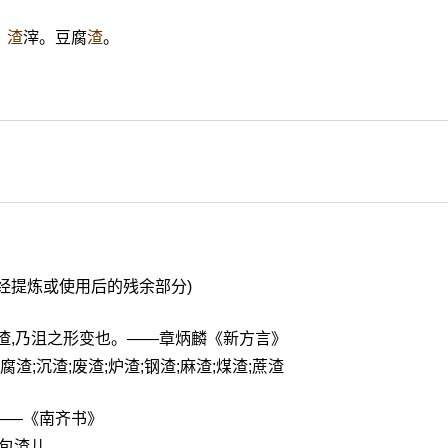
。
渣
滓。豆腐
渣
。
物质经提炼或使用后的残余部分)
作渣,乃沮之形变也。——章炳麟《新方言》
豆腐渣;沉渣;废渣;炉渣;钢渣;麻渣;煤渣;蔗渣
——《南齐书》
;面包渣儿