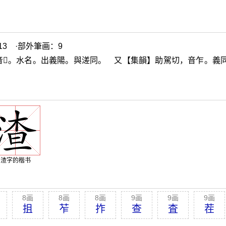
3 ·部外筆画：9
音
𣙁
。水名。出義陽。與溠同。 又【集韻】助駕切，音乍。義
渣字的楷书
8画
8画
8画
9画
9画
9画
抯
苲
拃
查
査
茬