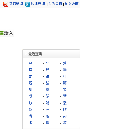
：
新浪微博
腾讯微博
|
设为首页
|
加入收藏
最近查询
婥
荶
蓂
荟
務
穪
丗
谌
徍
蹇
貐
砺
凱
爨
策
悞
騚
暨
釤
鵵
惷
籙
産
肷
蟕
硬
彭
运
擒
鑧