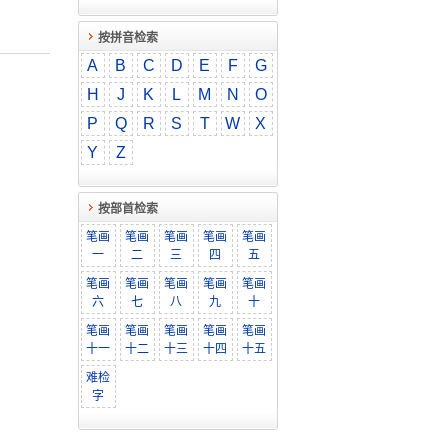
按拼音检索
A
B
C
D
E
F
G
H
J
K
L
M
N
O
P
Q
R
S
T
W
X
Y
Z
按部首检索
笔画
笔画
笔画
笔画
笔画
一
二
三
四
五
笔画
笔画
笔画
笔画
笔画
六
七
八
九
十
笔画
笔画
笔画
笔画
笔画
十一
十二
十三
十四
十五
难检
字