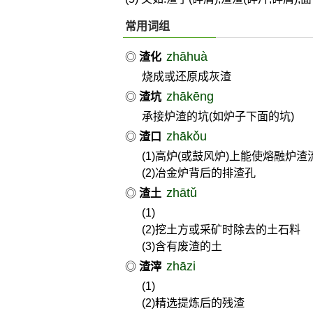
常用词组
zhāhuà
◎
渣化
烧成或还原成灰渣
zhākēng
◎
渣坑
承接炉渣的坑(如炉子下面的坑)
zhākǒu
◎
渣口
(1)高炉(或鼓风炉)上能使熔融炉
(2)冶金炉背后的排渣孔
zhātǔ
◎
渣土
(1)
(2)挖土方或采矿时除去的土石料
(3)含有废渣的土
zhāzi
◎
渣滓
(1)
(2)精选提炼后的残渣