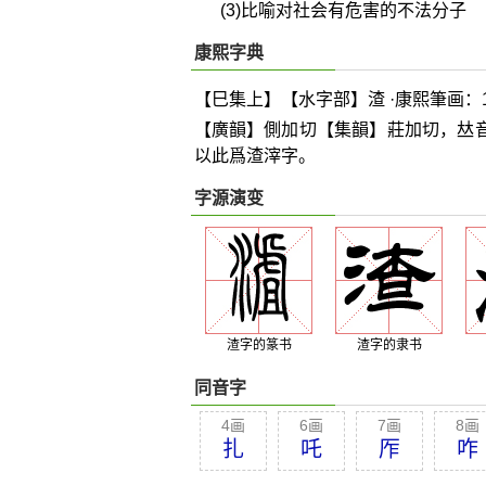
(3)比喻对社会有危害的不法分子
康熙字典
【巳集上】【水字部】渣 ·康熙筆画：1
【廣韻】側加切【集韻】莊加切，
𠀤
以此爲渣滓字。
字源演变
渣字的篆书
渣字的隶书
同音字
4画
6画
7画
8画
扎
吒
厏
咋