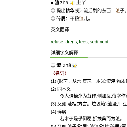
zhā
ㄓㄚˉ
●
渣
◎ 提出精华或汁流后剩的东西：
渣
子
◎ 碎屑：干粮
渣
儿。
英文翻译
refuse, dregs, lees, sediment
详细字义解释
zhā
◎
渣
〈名词〉
(1) (形声。从水,查声。本义:渣滓,
(2) 同本义
今人谓糟滓为苴作,侧加反,俗字
(3) 又如:渣柜(方言。垃圾箱);油渣儿;
(4) 碎屑
若木于是乎倒覆,折扶桑而为渣。
(5) 又如:渣子(碎屑);渣渣(碎片;碎屑)