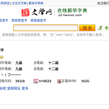
文转拼音
|
文言文字典
|
繁体字转换
关注我们
音查字
按部首查字
按笔画查字
：
请直接输入汉字或拼音查询，例：“文”;“
wen
”;“
wen2
”。支持手写输入查询 。
用字
部外笔画：
九画
总笔画：
十二画
部外笔画：
九画
总笔画：
十二画
ノ丶丨フ一一一
四角号码：
34116
U+6E23
五笔86/98：
ISJG
贴吧
复制网址
更多