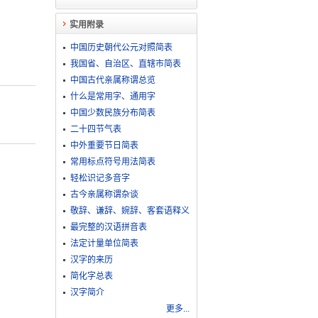
实用附录
中国历史朝代公元对照简表
我国省、自治区、直辖市简表
中国古代亲属称谓总览
什么是常用字、通用字
中国少数民族分布简表
二十四节气表
中外重要节日简表
常用标点符号用法简表
轻松识记多音字
古今亲属称谓杂谈
敬​辞​、​谦​辞​、​婉​辞​、​客​套​语​释​义
最完整的汉语拼音表
法定计量单位简表
汉字的来历
简化字总表
汉字简介
更多...