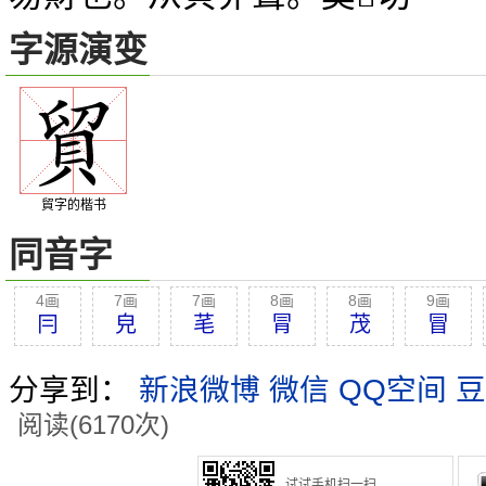
字源演变
貿字的楷书
同音字
4画
7画
7画
8画
8画
9画
冃
皃
芼
冐
茂
冒
分享到：
新浪微博
微信
QQ空间
豆
阅读(6170次)
试试手机扫一扫