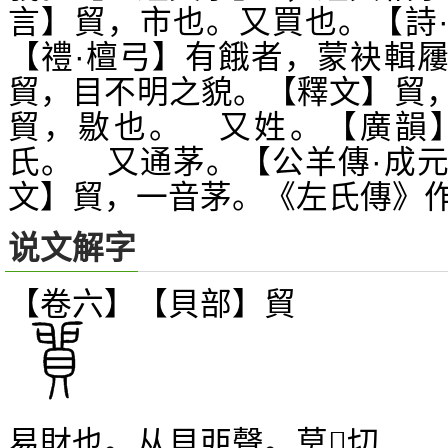
言】貿，市也。又買也。【詩
【禮·檀弓】有餓者，蒙袂輯
貿，目不明之貌。【釋文】貿
貿，敭也。 又姓。【廣韻
氏。 又通茅。【公羊傳·成
文】貿，一音茅。《左氏傳》
说文解字
【卷六】【貝部】
貿
易財也。从貝戼聲。莫
切
𠊱