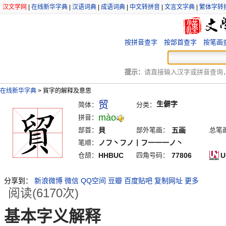
汉文学网
|
在线新华字典
|
汉语词典
|
成语词典
|
中文转拼音
|
文言文字典
|
繁体字转
按拼音查字
按部首查字
按笔画
提示：
请直接输入汉字或拼音查询，例
在线新华字典
>
貿字的解释及意思
贸
生僻字
简体：
分类：
mào
拼音：
部首：
貝
部外笔画：
五画
总笔
笔顺：
ノフ丶フノ丨フ一一一ノ丶
仓颉：
HHBUC
四角号码：
77806
U
分享到：
新浪微博
微信
QQ空间
豆瓣
百度贴吧
复制网址
更多
阅读(6170次)
基本字义解释