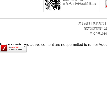
在你手机上继续浏览此页面
|
|
关于我们
联系方式
官方QQ交流群:
2
粤ICP备1010
Either scripts and active content are not permitted to run or Adob