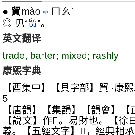
mào
ㄇㄠˋ
●
貿
◎ 见“
贸
”。
英文翻译
trade, barter; mixed; rashly
康熙字典
【酉集中】【貝字部】貿 ·康熙
5
【唐韻】【集韻】【韻會】【
【說文】作
。易財也。【徐
𧶻
義。【五經文字】
，經典相承
𧶻