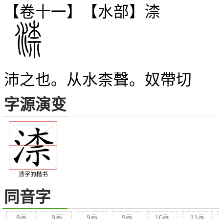
【卷十一】【水部】
渿
沛之也。从水柰聲。奴帶切
字源演变
渿字的楷书
同音字
8画
8画
9画
9画
10画
11画