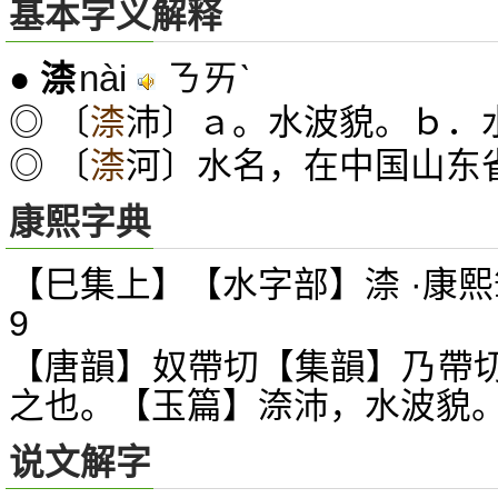
基本字义解释
nài
ㄋㄞˋ
●
渿
◎ 〔
渿
沛〕ａ。水波貌。ｂ．
◎ 〔
渿
河〕水名，在中国山东
康熙字典
【巳集上】【水字部】渿 ·康熙
9
【唐韻】奴帶切【集韻】乃帶
之也。【玉篇】
沛，水波貌
㴎
说文解字