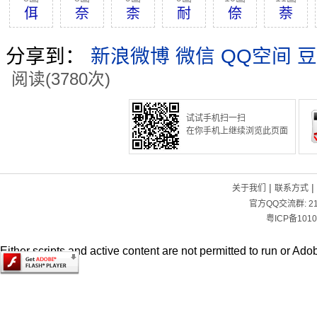
佴
奈
柰
耐
倷
萘
分享到：
新浪微博
微信
QQ空间
豆
阅读(3780次)
试试手机扫一扫
在你手机上继续浏览此页面
|
|
关于我们
联系方式
官方QQ交流群:
2
粤ICP备1010
Either scripts and active content are not permitted to run or Adob