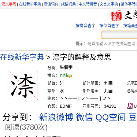
汉文学网
|
在线新华字典
|
汉语词典
|
成语词典
|
中文转拼音
|
文言文字典
|
繁体字转
按拼音查字
按部首查字
按笔画
提示：
请直接输入汉字或拼音查询，例
在线新华字典
>
渿字的解释及意思
生僻字
分类：
nài
拼音：
部首：
氵
部外笔画：
九画
总笔
繁部：
水
部外笔画：
九画
总笔
笔顺：
丶丶一一丨ノ丶一一丨ノ丶
仓颉：
EDMF
四角号码：
34191
U
分享到：
新浪微博
微信
QQ空间
豆
阅读(3780次)