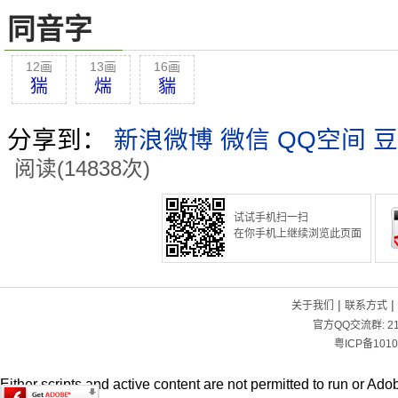
同音字
12画
13画
16画
猯
煓
貒
分享到：
新浪微博
微信
QQ空间
豆
阅读(14838次)
试试手机扫一扫
在你手机上继续浏览此页面
|
|
关于我们
联系方式
官方QQ交流群:
2
粤ICP备1010
Either scripts and active content are not permitted to run or Adob