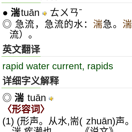
tuān
ㄊㄨㄢˉ
●
湍
◎ 急流，急流的水：
湍
急。
流）。
英文翻译
rapid water current, rapids
详细字义解释
tuān
◎
湍
〈形容词〉
zhuān
(1) (形声。从水,耑(
)声
湍,疾濑也。——《说文》