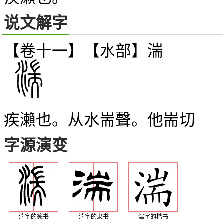
说文解字
【卷十一】【水部】
湍
疾瀨也。从水耑聲。他耑切
字源演变
湍字的篆书
湍字的隶书
湍字的楷书