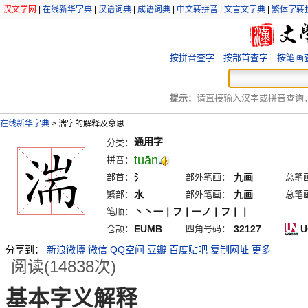
汉文学网
|
在线新华字典
|
汉语词典
|
成语词典
|
中文转拼音
|
文言文字典
|
繁体字转
按拼音查字
按部首查字
按笔画
提示：
请直接输入汉字或拼音查询，例
在线新华字典
>
湍字的解释及意思
通用字
分类：
tuān
拼音：
部首：
氵
部外笔画：
九画
总笔
繁部：
水
部外笔画：
九画
总笔
笔顺：
丶丶一丨フ丨一ノ丨フ丨丨
仓颉：
EUMB
四角号码：
32127
U
分享到：
新浪微博
微信
QQ空间
豆瓣
百度贴吧
复制网址
更多
阅读(14838次)
基本字义解释