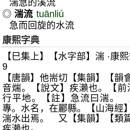
湍急的溪流
tuānliú
◎
湍流
急而回旋的水流
康熙字典
【巳集上】【水字部】湍 ·康熙
9
【唐韻】他耑切【集韻】【韻
音煓。【說文】疾瀨也。【前
行平地。【註】急流曰湍。 
專。水名，在酈縣。【山海經
湍水出焉。 又【集韻】【類
疾瀨也。