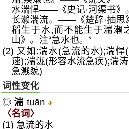
水湍悍——《史记·河渠书》。
长濑湍流。——《楚辞·抽思
稻生于水,而不能生于湍濑
山》。注“急水也。”
(2) 又如:湍水(急流的水);湍
速);湍泷(形容水流急疾);湍涛
急溅貌)
词性变化
tuān
◎
湍
〈名词〉
(1) 急流的水