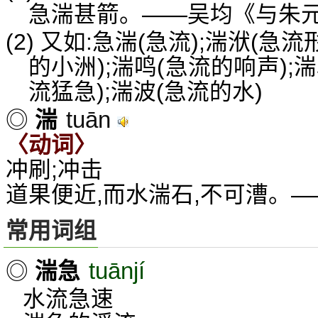
急湍甚箭。——吴均《与朱
(2) 又如:急湍(急流);湍洑(急
的小洲);湍鸣(急流的响声);湍
流猛急);湍波(急流的水)
tuān
◎
湍
〈动词〉
冲刷;冲击
道果便近,而水湍石,不可漕。
常用词组
tuānjí
◎
湍急
水流急速