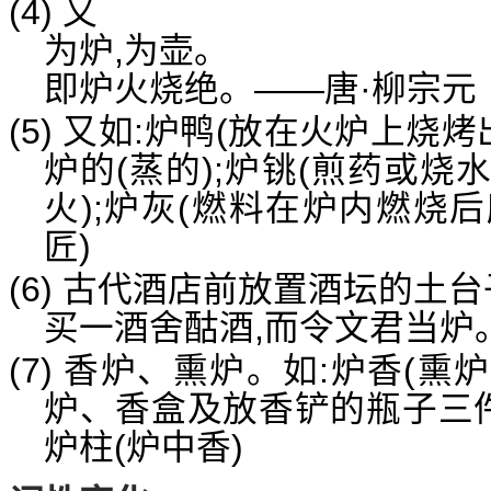
(4) 又
为炉,为壶。
即炉火烧绝。——唐·柳宗元
(5) 又如:炉鸭(放在火炉上烧烤
炉的(蒸的);炉铫(煎药或烧
火);炉灰(燃料在炉内燃烧后
匠)
(6) 古代酒店前放置酒坛的土台
买一酒舍酤酒,而令文君当炉
(7) 香炉、熏炉。如:炉香(熏
炉、香盒及放香铲的瓶子三件
炉柱(炉中香)