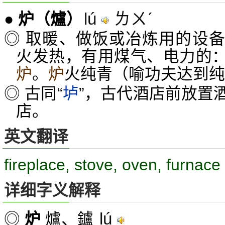
lú
ㄌㄨˊ
●
炉
（爐）
◎ 取暖、做饭或冶炼用的设
火发热，有用煤气、电力的
炉
。
炉
火纯青（喻功夫达到纯
◎ 古同“
垆
”，古代酒店前放置
店。
英文翻译
fireplace, stove, oven, furnace
详细字义解释
lú
◎
炉
爐、鑪