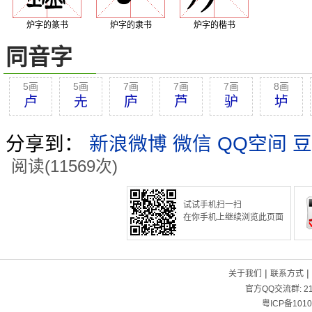
炉字的篆书
炉字的隶书
炉字的楷书
同音字
5画
5画
7画
7画
7画
8画
卢
圥
庐
芦
驴
垆
分享到：
新浪微博
微信
QQ空间
豆
阅读(11569次)
试试手机扫一扫
在你手机上继续浏览此页面
|
|
关于我们
联系方式
官方QQ交流群:
2
粤ICP备1010