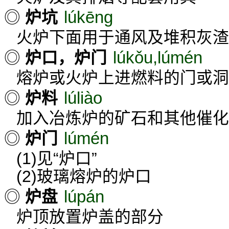
lúkēng
◎
炉坑
火炉下面用于通风及堆积灰渣
lúkǒu,lúmén
◎
炉口，炉门
熔炉或火炉上进燃料的门或洞
lúliào
◎
炉料
加入冶炼炉的矿石和其他催化
lúmén
◎
炉门
(1)见“炉口”
(2)玻璃熔炉的炉口
lúpán
◎
炉盘
炉顶放置炉盖的部分