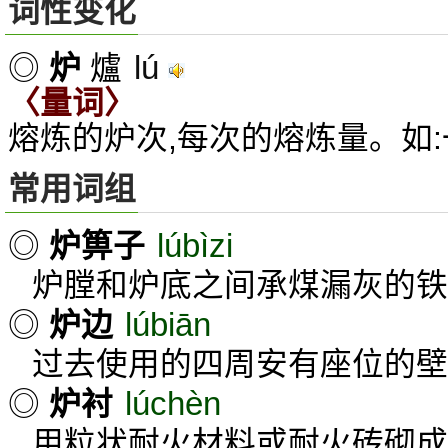
词性变化
lú
◎
炉
爐
〈量词〉
熔炼的炉次,每次的熔炼量。如
常用词组
lúbìzi
◎
炉箅子
炉膛和炉底之间承煤漏灰的铁
lúbiān
◎
炉边
过去使用的四周安有座位的壁
lúchèn
◎
炉衬
用粒状耐火材料或耐火砖砌成