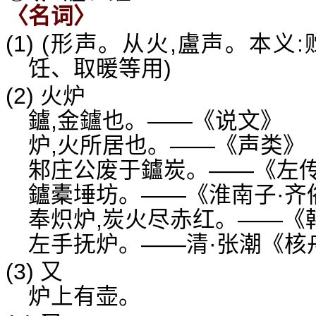
〈名词〉
(1) (形声。从火,盧声。本
饪、取暖等用)
(2) 火炉
鑪,金鑪也。——《说文》
炉,火所居也。——《声类》
邾庄公废于鑪炭。——《左
鑪橐埵坊。——《淮南子·齐
奉炽炉,炭火尽赤红。——《
左手抚炉。——清·张潮《核
(3) 又
炉上有壶。