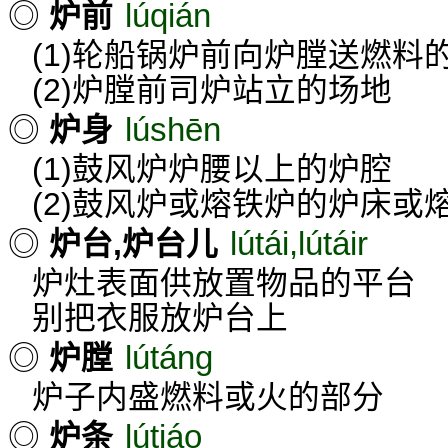
lúqián
◎
炉前
(1)轮船锅炉前向炉膛送燃料
(2)炉膛前司炉站立的场地
lúshēn
◎
炉身
(1)鼓风炉炉腰以上的炉腔
(2)鼓风炉或熔铁炉的炉床或
lútái,lútáir
◎
炉台,炉台儿
炉灶表面供放置物品的平台
别把衣服放炉台上
lútáng
◎
炉膛
炉子内盛燃料或火的部分
lútiáo
◎
炉条