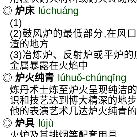
lúchuáng
◎
炉床
(1)
(2)鼓风炉的最低部分,在
渣的地方
(3)冶炼炉、反射炉或平炉
金属暴露在火焰中
lúhuǒ-chúnqīng
◎
炉火纯青
炼丹术士炼至炉火呈现纯洁的
识和技艺达到博大精深的地步
他的表演艺术几达炉火纯青的
lújù
◎
炉具
火炉及其排烟等配套用具