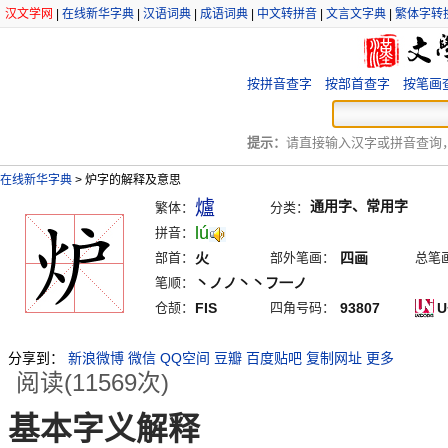
汉文学网
|
在线新华字典
|
汉语词典
|
成语词典
|
中文转拼音
|
文言文字典
|
繁体字转
按拼音查字
按部首查字
按笔画
提示：
请直接输入汉字或拼音查询，例
在线新华字典
>
炉字的解释及意思
爐
通用字、常用字
繁体：
分类：
lú
拼音：
部首：
火
部外笔画：
四画
总笔
笔顺：
丶ノノ丶丶フ一ノ
仓颉：
FIS
四角号码：
93807
U
分享到：
新浪微博
微信
QQ空间
豆瓣
百度贴吧
复制网址
更多
阅读(11569次)
基本字义解释