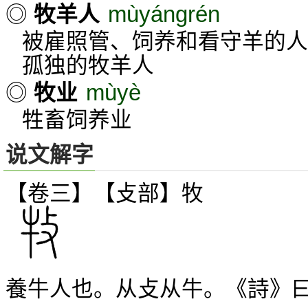
mùyángrén
◎
牧羊人
被雇照管、饲养和看守羊的人
孤独的牧羊人
mùyè
◎
牧业
牲畜饲养业
说文解字
【卷三】【攴部】
牧
養牛人也。从攴从牛。《詩》曰