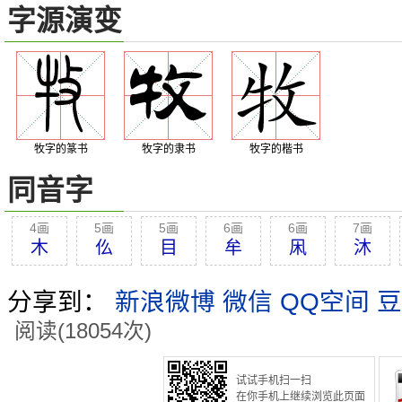
字源演变
牧字的篆书
牧字的隶书
牧字的楷书
同音字
4画
5画
5画
6画
6画
7画
木
仫
目
牟
凩
沐
分享到：
新浪微博
微信
QQ空间
豆
阅读(18054次)
试试手机扫一扫
在你手机上继续浏览此页面