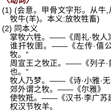
〈动词〉
(1) (会意。甲骨文字形。从牛,
牧牛(羊)。本义:放牧牲畜)
(2) 同本义
掌牧六牲。——《周礼·牧人
谁扞牧圉。——《左传·僖公
牧。”
周宣王之牧正。——《列子·
也。”
牧人乃梦。——《诗·小雅·
郊外谓之牧。——《尔雅》
使牧羝。——《汉书·李广苏
权汉节牧羊。