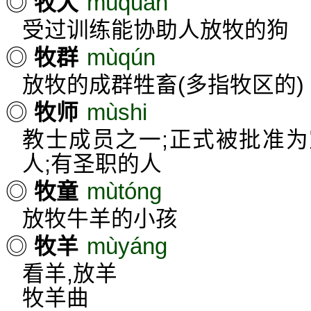
mùquǎn
◎
牧犬
受过训练能协助人放牧的狗
mùqún
◎
牧群
放牧的成群牲畜(多指牧区的)
mùshi
◎
牧师
教士成员之一;正式被批准
人;有圣职的人
mùtóng
◎
牧童
放牧牛羊的小孩
mùyáng
◎
牧羊
看羊,放羊
牧羊曲