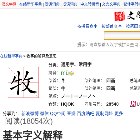
汉文学网
|
在线新华字典
|
汉语词典
|
成语词典
|
中文转拼音
|
文言文字典
|
繁体字转
按拼音查字
按部首查字
按笔画
提示：
请直接输入汉字或拼音查询，例
在线新华字典
>
牧字的解释及意思
通用字、常用字
分类：
mù
拼音：
部首：
牜
部外笔画：
四画
总笔
繁部：
牛
部外笔画：
四画
总笔
笔顺：
ノ一丨一ノ一ノ丶
仓颉：
HQOK
四角号码：
28540
U
分享到：
新浪微博
微信
QQ空间
豆瓣
百度贴吧
复制网址
更多
阅读(18054次)
基本字义解释