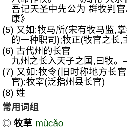
吾记天圣中先公为 群牧判官
康》
(5) 又如:牧马所(宋有牧马监
的一种职司);牧正(牧官之长,
(6) 古代州的长官
九州之长入天子之国,曰牧。
(7) 又如:牧令(旧时称地方长
官);牧宰(泛指州县长官)
(8) 姓
常用词组
mùcǎo
◎
牧草