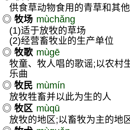
供食草动物食用的青草和其他
mùchǎng
◎
牧场
(1)适于放牧的草场
(2)经营畜牧业的生产单位
mùgē
◎
牧歌
牧童、牧人唱的歌谣;以农村
乐曲
mùmín
◎
牧民
放牧牲畜并以此为生的人
mùqū
◎
牧区
放牧的地区;以畜牧为主的地