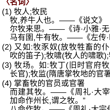
〈名词〉
(1) 牧人;牧民
牧,养牛人也。——《说文》
尔牧来思。——《诗·小雅·
马有圉,牛有牧。——《左传
(2) 又如:牧豕奴(放牧牲畜的
吹的笛子);牧啸(牧人的啸歌)
(3) 牧场。如:牧丁(旧时官府
长官);牧监(隋唐掌牧地的官署
(4) 掌畜牧的官员或官署
而建其牧。——《周礼·大宰
加命作州长,谓之牧。”
八命作牧。——《周礼·大宗