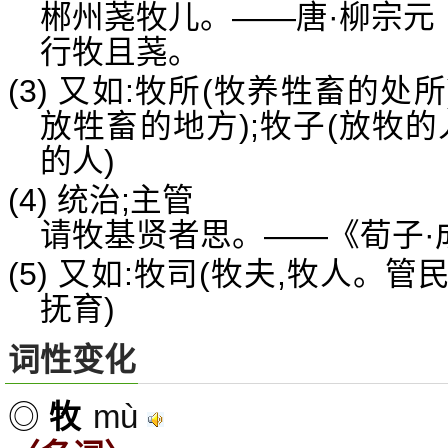
郴州荛牧儿。——唐·柳宗元
行牧且荛。
(3) 又如:牧所(牧养牲畜的处
放牲畜的地方);牧子(放牧的
的人)
(4) 统治;主管
请牧基贤者思。——《荀子·成
(5) 又如:牧司(牧夫,牧人。管
抚育)
词性变化
mù
◎
牧