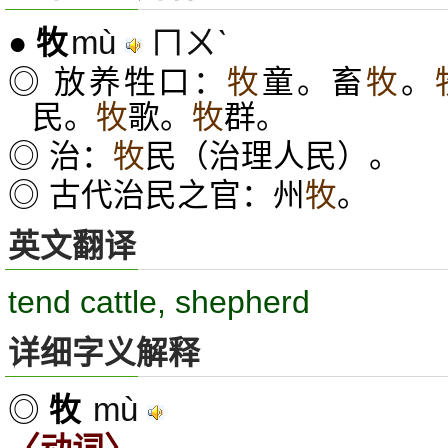
mù
ㄇㄨˋ
●
牧
◎ 放养牲口：
牧
童。畜
牧
。
民。
牧
歌。
牧
群。
◎ 治：
牧
民（治理人民）。
◎ 古代治民之官：州
牧
。
英文翻译
tend cattle, shepherd
详细字义解释
mù
◎
牧