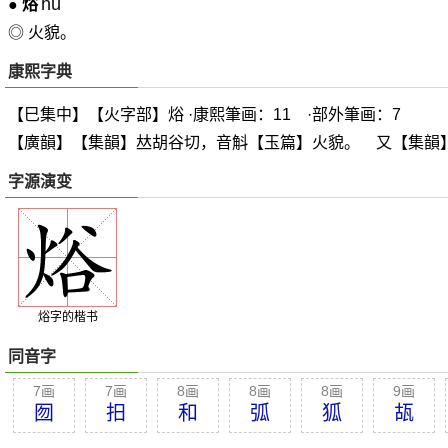
hú
●
焀
◎ 火貌。
康熙字典
【巳集中】【火字部】焀 ·康熙筆画：11 ·部外筆画：7
【廣韻】【集韻】
𠀤
胡谷切，音斛【玉篇】火貌。 又【集韻
字源演变
焀字的楷书
同音字
7画
7画
8画
8画
8画
9画
囫
抇
和
弧
狐
瓳