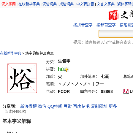
汉文学网
|
在线新华字典
|
汉语词典
|
成语词典
|
中文转拼音
|
文言文字典
|
繁体字转
按拼音查字
按部首查字
按笔画
提示：
请直接输入汉字或拼音查询，例
在线新华字典
>
焀字的解释及意思
生僻字
分类：
hú
拼音：
部首：
火
部外笔画：
七画
总笔
笔顺：
丶ノノ丶ノ丶ノ丶丨フ一
仓颉：
FCOR
四角号码：
98868
U
分享到：
新浪微博
微信
QQ空间
豆瓣
百度贴吧
复制网址
更多
阅读(4496次)
基本字义解释