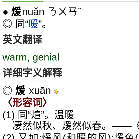
nuǎn ㄋㄨㄢˇ
●
煖
◎ 同“
暖
”。
英文翻译
warm, genial
详细字义解释
xuān
◎
煖
〈形容词〉
(1) 同“煊”。温暖
凄然似秋、煖然似春。——《
(2) 又如:煖风(和暖的风);