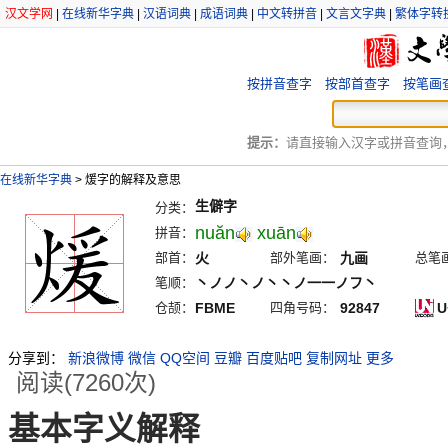
汉文学网
|
在线新华字典
|
汉语词典
|
成语词典
|
中文转拼音
|
文言文字典
|
繁体字转
按拼音查字
按部首查字
按笔画
提示：
请直接输入汉字或拼音查询，例
在线新华字典
>
煖字的解释及意思
生僻字
分类：
nuăn
xuān
拼音：
部首：
火
部外笔画：
九画
总笔
笔顺：
丶ノノ丶ノ丶丶ノ一一ノフ丶
仓颉：
FBME
四角号码：
92847
U
分享到：
新浪微博
微信
QQ空间
豆瓣
百度贴吧
复制网址
更多
阅读(7260次)
基本字义解释