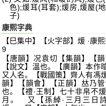
色);煖耳(耳套);煖房,煖
子)
康熙字典
【巳集中】【火字部】煖 ·康熙
9
【唐韻】况袁切【集韻】【韻
【說文】溫也。【廣韻】本作
又人名。【戰國策】齊人有馮
韻】【韻會】【正韻】
乃管
𠀤
也。【禮·王制】七十非帛不
月。 又【孫綽·三月三日