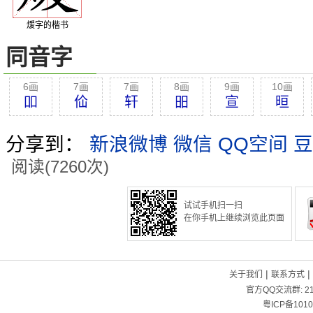
煖字的楷书
同音字
6画
7画
7画
8画
9画
10画
吅
佡
轩
昍
宣
晅
分享到：
新浪微博
微信
QQ空间
豆
阅读(7260次)
试试手机扫一扫
在你手机上继续浏览此页面
|
|
关于我们
联系方式
官方QQ交流群:
2
粤ICP备1010