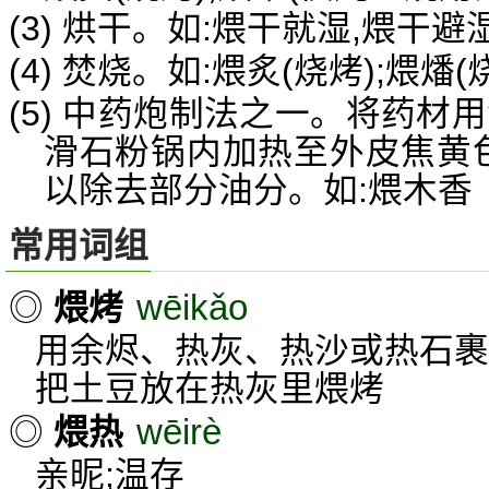
(3) 烘干。如:煨干就湿,煨干
(4) 焚烧。如:煨炙(烧烤);煨燔(
(5) 中药炮制法之一。将药材
滑石粉锅内加热至外皮焦黄色
以除去部分油分。如:煨木香
常用词组
wēikǎo
◎
煨烤
用余烬、热灰、热沙或热石裹
把土豆放在热灰里煨烤
wēirè
◎
煨热
亲昵;温存