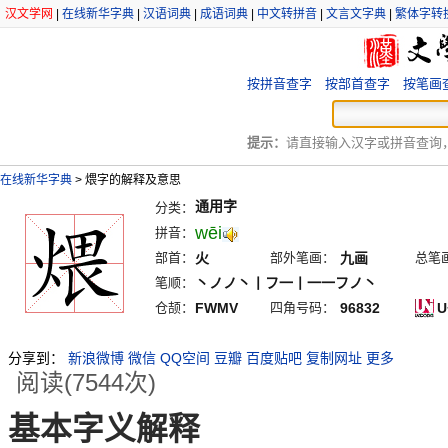
汉文学网
|
在线新华字典
|
汉语词典
|
成语词典
|
中文转拼音
|
文言文字典
|
繁体字转
按拼音查字
按部首查字
按笔画
提示：
请直接输入汉字或拼音查询，例
在线新华字典
>
煨字的解释及意思
通用字
分类：
wēi
拼音：
部首：
火
部外笔画：
九画
总笔
笔顺：
丶ノノ丶丨フ一丨一一フノ丶
仓颉：
FWMV
四角号码：
96832
U
分享到：
新浪微博
微信
QQ空间
豆瓣
百度贴吧
复制网址
更多
阅读(7544次)
基本字义解释