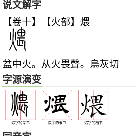
说文解字
【卷十】【火部】
煨
盆中火。从火畏聲。烏灰切
字源演变
煨字的篆书
煨字的隶书
煨字的楷书