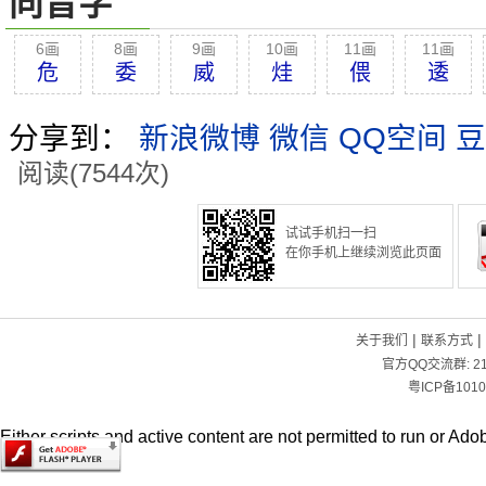
同音字
6画
8画
9画
10画
11画
11画
危
委
威
烓
偎
逶
分享到：
新浪微博
微信
QQ空间
豆
阅读(7544次)
试试手机扫一扫
在你手机上继续浏览此页面
|
|
关于我们
联系方式
官方QQ交流群:
2
粤ICP备1010
Either scripts and active content are not permitted to run or Adob