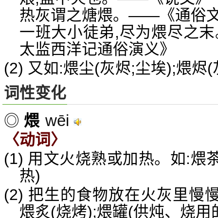
热灰谓之煻煨。——《通俗
一班大小徒弟,尽为煨尽之末
太监西洋记通俗演义》
(2) 又如:煨尘(灰烬;尘埃);煨
词性变化
wēi
◎
煨
〈动词〉
(1) 用文火烧熟或加热。如:煨
热)
(2) 把生的食物放在火灰里慢
煨炙(烧烤);煨罐(供炖、烧