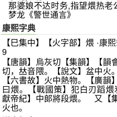
那婆娘不达时务,指望煨热老
梦龙《警世通言》
康熙字典
【巳集中】【火字部】煨 ·康熙
9
【唐韻】烏灰切【集韻】【韻
切，
音隈。【說文】盆中火
𠀤
【六書故】火中熱物。【廣韻
曰煨。【戰國策】犯白刃蹈煨
獻帝紀】中郞將段煨。 又【
火也。