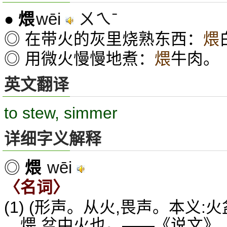
wēi
ㄨㄟˉ
●
煨
◎ 在带火的灰里烧熟东西：
煨
◎ 用微火慢慢地煮：
煨
牛肉。
英文翻译
to stew, simmer
详细字义解释
wēi
◎
煨
〈名词〉
(1) (形声。从火,畏声。本义:
煨,盆中火也。——《说文》