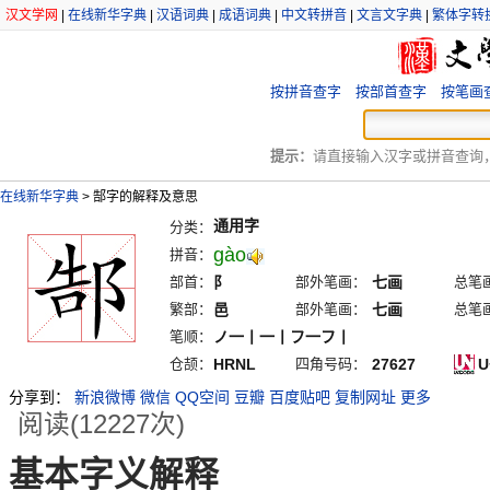
汉文学网
|
在线新华字典
|
汉语词典
|
成语词典
|
中文转拼音
|
文言文字典
|
繁体字转
按拼音查字
按部首查字
按笔画
提示：
请直接输入汉字或拼音查询，例
在线新华字典
>
郜字的解释及意思
通用字
分类：
gào
拼音：
部首：
阝
部外笔画：
七画
总笔
繁部：
邑
部外笔画：
七画
总笔
笔顺：
ノ一丨一丨フ一フ丨
仓颉：
HRNL
四角号码：
27627
U
分享到：
新浪微博
微信
QQ空间
豆瓣
百度贴吧
复制网址
更多
阅读(12227次)
基本字义解释