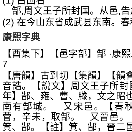
(1) 古国名
郜,周文王子所封国。从邑,
(2) 在今山东省成武县东南。
康熙字典
【酉集下】【邑字部】郜 ·康熙
7
【唐韻】古到切【集韻】【韻
音誥。【說文】周文王子所封
年】郜、雍、曹、滕，文之昭
南有郜城。 又宋邑。【春秋
菅，辛未，取郜。 又晉邑。
箕、郜。【註】箕、郜，晉二