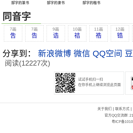
郜字的篆书
郜字的隶书
郜字的楷书
同音字
7画
7画
9画
10画
11画
12画
吿
告
诰
祮
祰
锆
分享到：
新浪微博
微信
QQ空间
豆
阅读(12227次)
试试手机扫一扫
在你手机上继续浏览此页面
|
|
关于我们
联系方式
官方QQ交流群:
2
粤ICP备1010