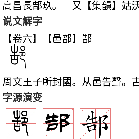
高昌長郜玖。 又【集韻】姑
说文解字
【卷六】【邑部】
郜
周文王子所封國。从邑告聲。
字源演变