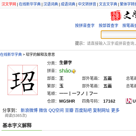
汉文学网
|
在线新华字典
|
汉语词典
|
成语词典
|
中文转拼音
|
文言文字典
|
繁体字转
按拼音查字
按部首查字
按笔画
提示：
请直接输入汉字或拼音查询，例
在线新华字典
>
玿字的解释及意思
生僻字
分类：
sháo
拼音：
部首：
王
部外笔画：
五画
总笔
繁部：
玉
部外笔画：
五画
总笔
笔顺：
一一丨一フノ丨フ一
仓颉：
MGSHR
四角号码：
17162
U
分享到：
新浪微博
微信
QQ空间
豆瓣
百度贴吧
复制网址
更多
阅读(5365次)
基本字义解释