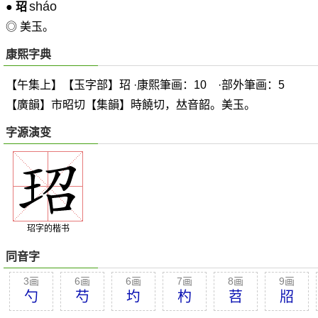
sháo
●
玿
◎ 美玉。
康熙字典
【午集上】【玉字部】玿 ·康熙筆画：10 ·部外筆画：5
【廣韻】市昭切【集韻】時饒切，
𠀤
音韶。美玉。
字源演变
玿字的楷书
同音字
3画
6画
6画
7画
8画
9画
勺
芍
圴
杓
苕
牊