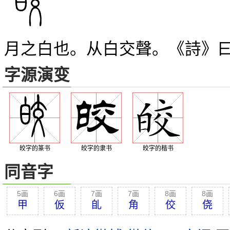
月之白也。从白交聲。《詩》曰
字源演变
皎字的篆书
皎字的隶书
皎字的楷书
同音字
5画
6画
7画
7画
8画
8画
甲
仮
臫
角
佼
侥