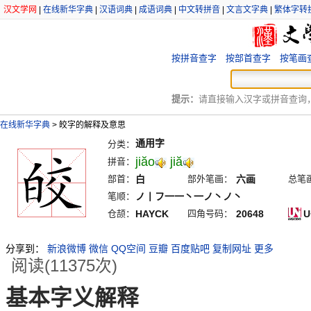
汉文学网
|
在线新华字典
|
汉语词典
|
成语词典
|
中文转拼音
|
文言文字典
|
繁体字转
按拼音查字
按部首查字
按笔画
提示：
请直接输入汉字或拼音查询，例
在线新华字典
>
皎字的解释及意思
通用字
分类：
jiăo
jiă
拼音：
部首：
白
部外笔画：
六画
总笔
笔顺：
ノ丨フ一一丶一ノ丶ノ丶
仓颉：
HAYCK
四角号码：
20648
U
分享到：
新浪微博
微信
QQ空间
豆瓣
百度贴吧
复制网址
更多
阅读(11375次)
基本字义解释