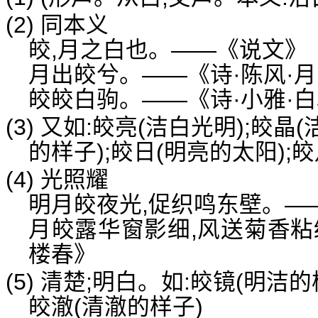
(2) 同本义
皎,月之白也。——《说文》
月出皎兮。——《诗·陈风·
皎皎白驹。——《诗·小雅·
(3) 又如:皎亮(洁白光明);皎晶
的样子);皎日(明亮的太阳);皎
(4) 光照耀
明月皎夜光,促织鸣东壁。—
月皎露华窗影细,风送菊香粘
楼春》
(5) 清楚;明白。如:皎镜(明洁的
皎澈(清澈的样子)