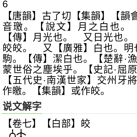
6
【唐韻】古了切【集韻】【韻
音璬。【說文】月之白也。【
【傳】月光也。 又日光也。
皎皎。 又【廣雅】白也。明
駒。【傳】潔白也。【楚辭·
蒙世俗之塵埃乎。【史記·屈
【五代史·南漢世家】交州牙
作皦。【集韻】或作皎。
说文解字
【卷七】【白部】
皎