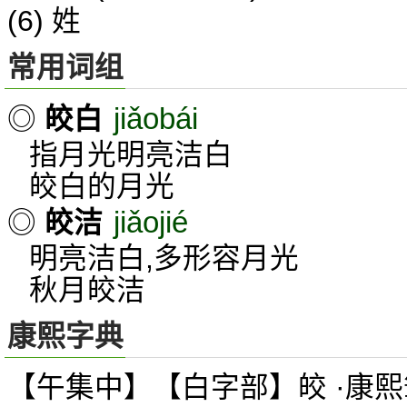
(6) 姓
常用词组
jiǎobái
◎
皎白
指月光明亮洁白
皎白的月光
jiǎojié
◎
皎洁
明亮洁白,多形容月光
秋月皎洁
康熙字典
【午集中】【白字部】皎 ·康熙