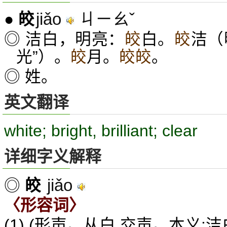
jiǎo
ㄐㄧㄠˇ
●
皎
◎ 洁白，明亮：
皎
白。
皎
洁（
光”）。
皎
月。
皎皎
。
◎ 姓。
英文翻译
white; bright, brilliant; clear
详细字义解释
jiǎo
◎
皎
〈形容词〉
(1) (形声。从白,交声。本义:洁