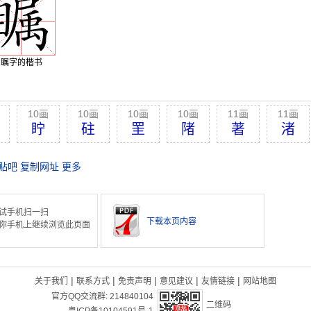
瞩字的楷书
10画
10画
10画
10画
11画
11画
眝
砫
罜
陼
著
渚
贴吧
复制网址
更多
试手机扫一扫
下载本页内容
你手机上继续浏览此页面
|
|
|
|
|
关于我们
联系方式
免责声明
意见建议
友情链接
网站地图
官方QQ交流群:
214840104
二维码