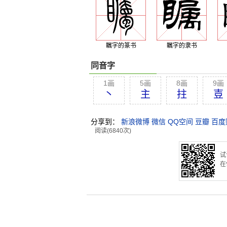
瞩字的篆书
瞩字的隶书
同音字
1画
5画
8画
9画
丶
主
拄
壴
分享到：
新浪微博
微信
QQ空间
豆瓣
百度
阅读(6840次)
试
在