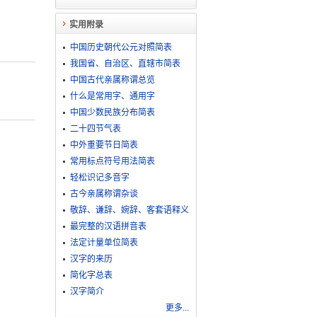
实用附录
中国历史朝代公元对照简表
我国省、自治区、直辖市简表
中国古代亲属称谓总览
什么是常用字、通用字
中国少数民族分布简表
二十四节气表
中外重要节日简表
常用标点符号用法简表
轻松识记多音字
古今亲属称谓杂谈
敬​辞​、​谦​辞​、​婉​辞​、​客​套​语​释​义
最完整的汉语拼音表
法定计量单位简表
汉字的来历
简化字总表
汉字简介
更多...