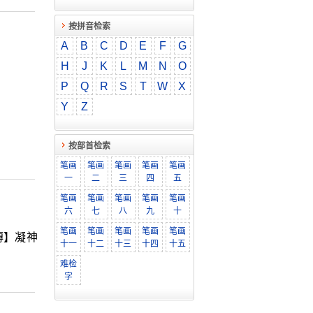
按拼音检索
A
B
C
D
E
F
G
H
J
K
L
M
N
O
P
Q
R
S
T
W
X
Y
Z
按部首检索
笔画
笔画
笔画
笔画
笔画
一
二
三
四
五
笔画
笔画
笔画
笔画
笔画
六
七
八
九
十
笔画
笔画
笔画
笔画
笔画
傳】凝神
十一
十二
十三
十四
十五
难检
字