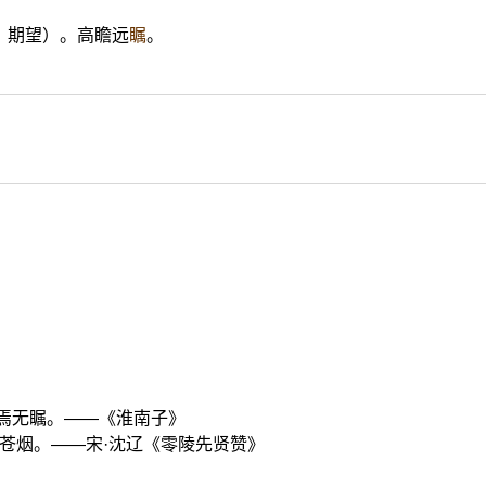
．期望）。高瞻远
瞩
。
视焉无瞩。——《淮南子》
余苍烟。——宋·沈辽《零陵先贤赞》