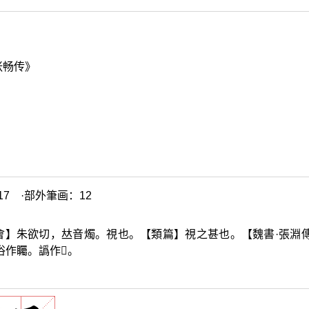
张畅传》
7 ·部外筆画：12
會】朱欲切，
𠀤
音燭。視也。【類篇】視之甚也。【魏書·張淵
俗作矚。譌作
𥋛
。