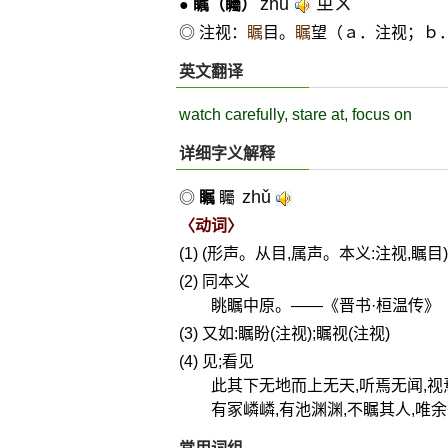
zhǔ
ㄓㄨˇ
●
瞩
（矚）
◎ 注视：
瞩
目。
瞩
望（ａ．注视；ｂ
英文翻译
watch carefully, stare at, focus on
详细字义解释
zhǔ
◎
瞩
矚
〈动词〉
(1) (形声。从目,属声。本义:注视,瞩目)
(2) 同本义
眺瞩中原。——《晋书·桓温传》
(3) 又如:瞩盼(注视);瞩视(注视)
(4) 见;看见
此其下无地而上无天,听焉无闻,
有冢嶙嶙,有池渊渊,不瞩其人,唯