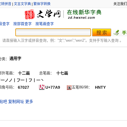
文转拼音
|
文言文字典
|
繁体字转换
关注我们
音查字
按部首查字
按笔画查字
：
请直接输入汉字或拼音查询，例：“文”;“
wen
”;“
wen2
”。支持手写输入查询 。
通用字
分类：
部外笔画：
十二画
总笔画：
十七画
フ一ノノ丨フ一丨フ丨一丶
四角号码：
67027
U+77A9
五笔86/98：
HNTY
贴吧
复制网址
更多