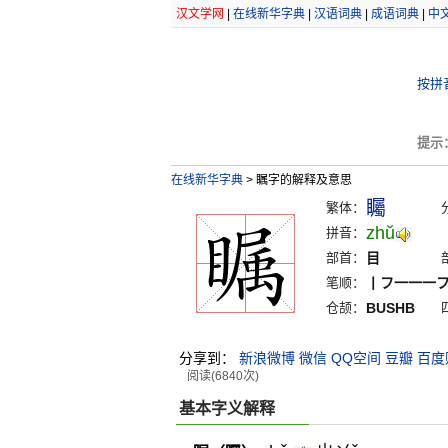
汉文学网
|
在线新华字典
|
汉语词典
|
成语词典
|
中
按拼
提示
在线新华字典
>
瞩字的解释及意思
矚
繁体：
zhŭ
拼音：
部首：
目
笔顺：
丨フ一一一
仓颉：
BUSHB
分享到：
新浪微博
微信
QQ空间
豆瓣
百度
阅读(6840次)
基本字义解释