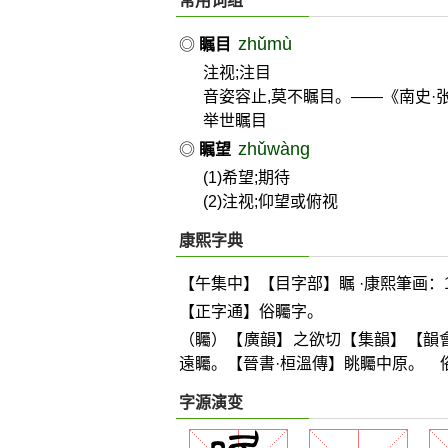
常用词组
zhǔmù
◎
瞩目
注视;注目
音姿容止,莫不瞩目。——《南史·
举世瞩目
zhǔwàng
◎
瞩望
(1)希望;期待
(2)注视;仰望或俯视
康熙字典
【午集中】【目字部】瞩 ·康熙筆画：1
【正字通】俗矚字。
（矚）【廣韻】之欲切【集韻】【韻
遠矚。【晉書·桓溫傳】眺矚中原。 
字源演变