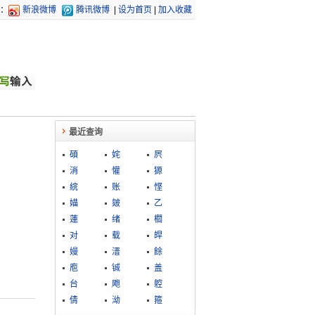
：
新浪微博
腾讯微博
|
设为首页
|
加入收藏
最近查询
碩
姹
屄
消
懽
獂
綄
账
悭
媌
皴
乙
蓮
绪
櫩
对
载
皔
嫚
溍
餘
庖
铖
盖
台
飑
躻
倩
泑
箍