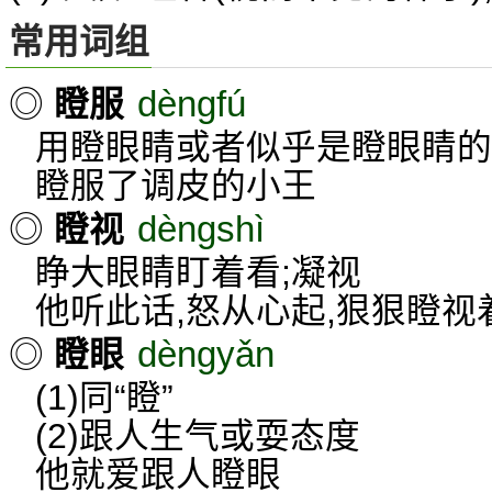
常用词组
dèngfú
◎
瞪服
用瞪眼睛或者似乎是瞪眼睛的
瞪服了调皮的小王
dèngshì
◎
瞪视
睁大眼睛盯着看;凝视
他听此话,怒从心起,狠狠瞪视
dèngyǎn
◎
瞪眼
(1)同“瞪”
(2)跟人生气或耍态度
他就爱跟人瞪眼