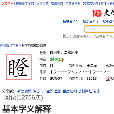
汉文学网
|
在线新华字典
|
汉语词典
|
成语词典
|
中文转拼音
|
文言文字典
|
繁体字转
按拼音查字
按部首查字
按笔画
提示：
请直接输入汉字或拼音查询，例
在线新华字典
>
瞪字的解释及意思
通用字、次常用字
分类：
dèng
拼音：
部首：
目
部外笔画：
十二画
总笔
笔顺：
丨フ一一一フ丶ノノ丶一丨フ一丶ノ一
仓颉：
BUNOT
四角号码：
62018
U
分享到：
新浪微博
微信
QQ空间
豆瓣
百度贴吧
复制网址
更多
阅读(12756次)
基本字义解释