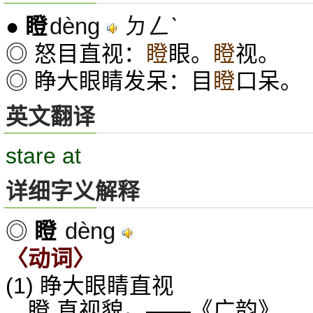
dèng
ㄉㄥˋ
●
瞪
◎ 怒目直视：
瞪
眼。
瞪
视。
◎ 睁大眼睛发呆：目
瞪
口呆。
英文翻译
stare at
详细字义解释
dèng
◎
瞪
〈动词〉
(1) 睁大眼睛直视
瞪,直视貌。——《广韵》