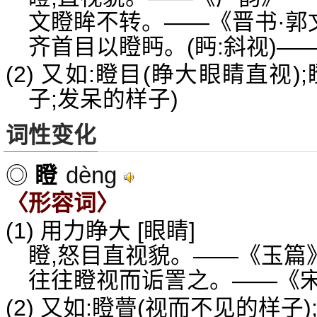
文瞪眸不转。——《晋书·郭
齐首目以瞪眄。(眄:斜视)
(2) 又如:瞪目(睁大眼睛直视
子;发呆的样子)
词性变化
dèng
◎
瞪
〈形容词〉
(1) 用力睁大 [眼睛]
瞪,怒目直视貌。——《玉篇
往往瞪视而诟詈之。——《宋
(2) 又如:瞪瞢(视而不见的样子