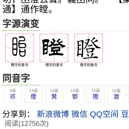
通】通作瞠。
字源演变
瞪字的篆书
瞪字的隶书
瞪字的楷书
同音字
4画
14画
14画
14画
14画
15画
邓
僜
凳
鄧
隥
澂
分享到：
新浪微博
微信
QQ空间
豆
阅读(12756次)