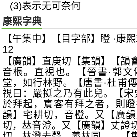
(3)表示无可奈何
康熙字典
【午集中】【目字部】瞪 ·康熙
12
【廣韻】直庚切【集韻】【韻
音棖。直視也。【晉書·郭文
堂，如行林野。【唐書·杜甫
視曰：嚴挺之乃有此兒。【宋
於拜起，賔客有拜之者，則瞪
韻】宅耕切，音橙。又【廣韻
切，
音澄。又【廣韻】丈證
𠀤
切，
澄去聲。義
同。 【
𠀤
𠀤