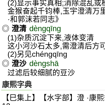
(2)显示事实真相;消除混乱
金猴奋起千钧棒,玉宇澄清万
·和郭沫若同志》
dèngqīng
◎
澄清
(1)杂质沉淀下来,液体变清
这小河沙石太多,需澄清后方
(2)另见
chéngqīng
dèngshā
◎
澄沙
过滤后较细腻的豆沙
康熙字典
【巳集上】【水字部】澄 ·康熙