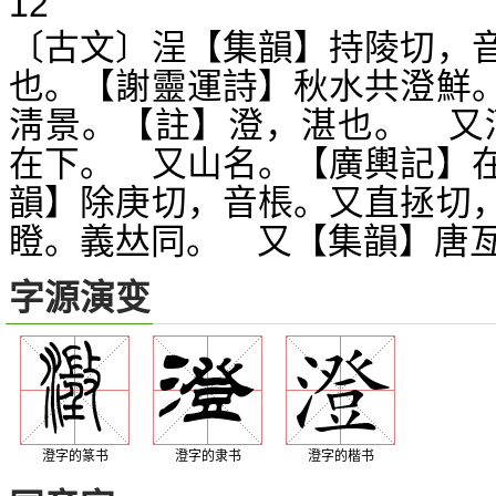
12
〔古文〕浧【集韻】持陵切，
也。【謝靈運詩】秋水共澄鮮
淸景。【註】澄，湛也。 又
在下。 又山名。【廣輿記】
韻】除庚切，音棖。又直拯切
瞪。義
同。 又【集韻】唐
𠀤
字源演变
澄字的篆书
澄字的隶书
澄字的楷书