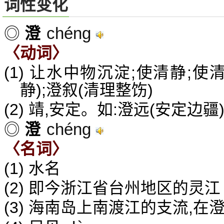
词性变化
chéng
◎
澄
〈动词〉
(1) 让水中物沉淀;使清静;
静);澄叙(清理整饬)
(2) 靖,安定。如:澄远(安定边疆
chéng
◎
澄
〈名词〉
(1) 水名
(2) 即今浙江省台州地区的灵江
(3) 海南岛上南渡江的支流,在