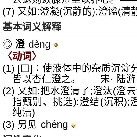
(7) 又如:澄凝(沉静的);澄谧(清
基本词义解释
dèng
◎
澄
〈动词〉
(1) [口]∶使液体中的杂质沉淀
皆以杏仁澄之。——宋· 陆
(2) 又如:把水澄清了;澄汰(
指甄别、挑选);澄结(沉积)
纯洁)
chéng
(3) 另见