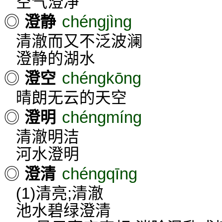
空气澄净
chéngjìng
◎
澄静
清澈而又不泛波澜
澄静的湖水
chéngkōng
◎
澄空
晴朗无云的天空
chéngmíng
◎
澄明
清澈明洁
河水澄明
chéngqīng
◎
澄清
(1)清亮;清澈
池水碧绿澄清