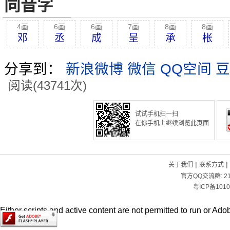
同音字
4画
6画
6画
7画
8画
8画
邓
丞
成
呈
承
枨
分享到：
新浪微博
微信
QQ空间
豆
阅读(43741次)
试试手机扫一扫
在你手机上继续浏览此页面
|
|
关于我们
联系方式
官方QQ交流群:
2
粤ICP备1010
Either scripts and active content are not permitted to run or Adob