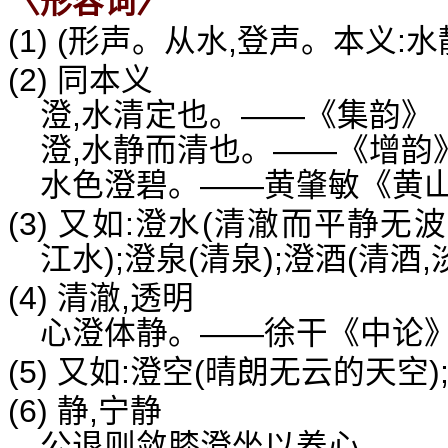
〈形容词〉
(1) (形声。从水,登声。本义:水
(2) 同本义
澄,水清定也。——《集韵》
澄,水静而清也。——《增韵
水色澄碧。——黄肇敏《黄
(3) 又如:澄水(清澈而平静无
江水);澄泉(清泉);澄酒(清酒,
(4) 清澈,透明
心澄体静。——徐干《中论
(5) 又如:澄空(晴朗无云的天空)
(6) 静,宁静
公退则敛膝澄坐以养心。—