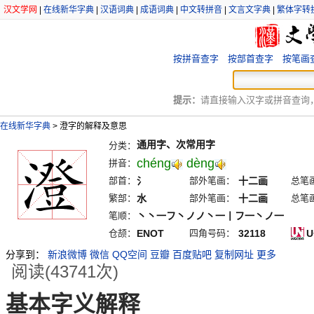
汉文学网
|
在线新华字典
|
汉语词典
|
成语词典
|
中文转拼音
|
文言文字典
|
繁体字转
按拼音查字
按部首查字
按笔画
提示：
请直接输入汉字或拼音查询，例
在线新华字典
>
澄字的解释及意思
通用字、次常用字
分类：
chéng
dèng
拼音：
部首：
氵
部外笔画：
十二画
总笔
繁部：
水
部外笔画：
十二画
总笔
笔顺：
丶丶一フ丶ノノ丶一丨フ一丶ノ一
仓颉：
ENOT
四角号码：
32118
U
分享到：
新浪微博
微信
QQ空间
豆瓣
百度贴吧
复制网址
更多
阅读(43741次)
基本字义解释