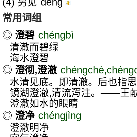
dèng
(4) 另见
常用词组
chéngbì
◎
澄碧
清澈而碧绿
海水澄碧
chéngchè,chéng
◎
澄彻,澄澈
水清见底。即清澈。后也指思
镜湖澄澈,清流泻注。——王
澄澈如水的眼睛
chéngjìng
◎
澄净
澄澈明净