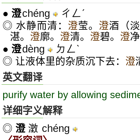
chéng
ㄔㄥˊ
●
澄
◎ 水静而清：
澄
莹。
澄
酒（
湛。
澄
廓。
澄
清。
澄
碧。
澄
净
dèng
ㄉㄥˋ
●
澄
◎ 让液体里的杂质沉下去：
澄
英文翻译
purify water by allowing sedimen
详细字义解释
chéng
◎
澄
澂