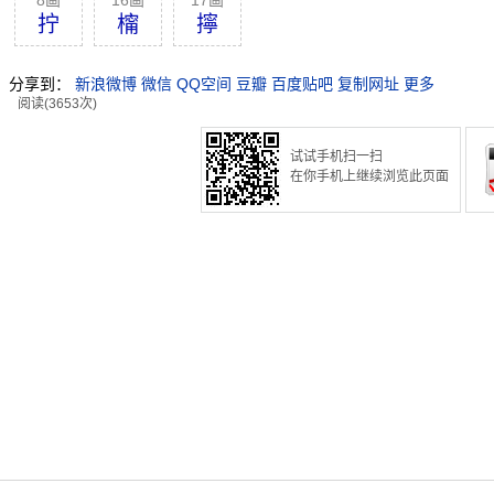
8画
16画
17画
拧
橣
擰
分享到：
新浪微博
微信
QQ空间
豆瓣
百度贴吧
复制网址
更多
阅读(3653次)
试试手机扫一扫
在你手机上继续浏览此页面