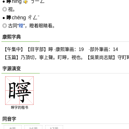
nǐng
ㄋㄧㄥˇ
●
矃
◎ 视。
chēng ㄔㄥˉ
●
矃
◎ 古同“
瞠
”，瞪着眼睛看。
康熙字典
【午集中】【目字部】矃 ·康熙筆画：19 ·部外筆画：14
【玉篇】乃頂切，寧上聲。盯矃，視也。【吳萊尚志賦】守盯
字源演变
矃字的楷书
同音字