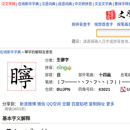
汉文学网
|
在线新华字典
|
汉语词典
|
成语词典
|
中文转拼音
|
文言文字典
|
繁体字转
按拼音查字
按部首查字
按笔画
提示：
请直接输入汉字或拼音查询，例
在线新华字典
>
矃字的解释及意思
生僻字
分类：
nĭng
拼音：
部首：
目
部外笔画：
十四画
总笔
笔顺：
丨フ一一一丶丶フ丶フ丶丶丨フ丨丨一一
仓颉：
BUJPN
四角号码：
63021
U
分享到：
新浪微博
微信
QQ空间
豆瓣
百度贴吧
复制网址
更多
阅读(3653次)
基本字义解释