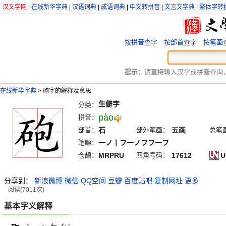
汉文学网
|
在线新华字典
|
汉语词典
|
成语词典
|
中文转拼音
|
文言文字典
|
繁体字转
按拼音查字
按部首查字
按笔画
提示：
请直接输入汉字或拼音查询，例
在线新华字典
>
砲字的解释及意思
生僻字
分类：
pào
拼音：
部首：
石
部外笔画：
五画
总笔
笔顺：
一ノ丨フ一ノフフ一フ
仓颉：
MRPRU
四角号码：
17612
U
分享到：
新浪微博
微信
QQ空间
豆瓣
百度贴吧
复制网址
更多
阅读(7011次)
基本字义解释