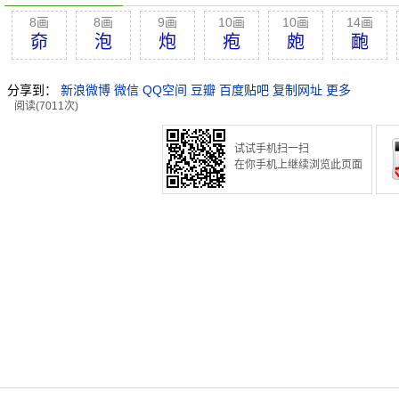
8画
8画
9画
10画
10画
14画
奅
泡
炮
疱
皰
靤
分享到：
新浪微博
微信
QQ空间
豆瓣
百度贴吧
复制网址
更多
阅读(7011次)
试试手机扫一扫
在你手机上继续浏览此页面