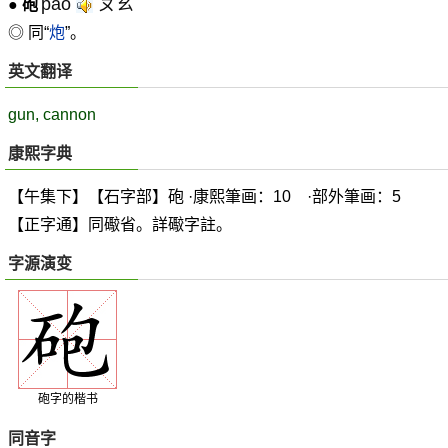
pào
ㄆㄠˋ
●
砲
◎ 同“
炮
”。
英文翻译
gun, cannon
康熙字典
【午集下】【石字部】砲 ·康熙筆画：10 ·部外筆画：5
【正字通】同礮省。詳礮字註。
字源演变
砲字的楷书
同音字