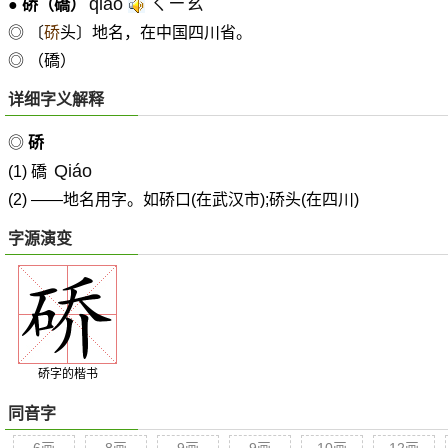
qiáo
ㄑㄧㄠˊ
●
硚
（礄）
◎ 〔
硚
头〕地名，在中国四川省。
◎ （礄）
详细字义解释
◎
硚
Qiáo
(1) 礄
(2) ——地名用字。如硚口(在武汉市);硚头(在四川)
字源演变
硚字的楷书
同音字