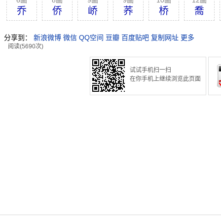
6画
8画
9画
9画
10画
12画
乔
侨
峤
荞
桥
喬
分享到：
新浪微博
微信
QQ空间
豆瓣
百度贴吧
复制网址
更多
阅读(5690次)
试试手机扫一扫
在你手机上继续浏览此页面