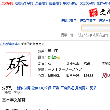
汉文学网
|
在线新华字典
|
汉语词典
|
成语词典
|
中文转拼音
|
文言文字典
|
繁体字转
按拼音查字
按部首查字
按笔画
提示：
请直接输入汉字或拼音查询，例
在线新华字典
>
硚字的解释及意思
通用字
分类：
qiáo
拼音：
部首：
石
部外笔画：
六画
总笔
笔顺：
一ノ丨フ一ノ一ノ丶ノ丨
仓颉：
MRHKL
四角号码：
12628
U
分享到：
新浪微博
微信
QQ空间
豆瓣
百度贴吧
复制网址
更多
阅读(5690次)
基本字义解释