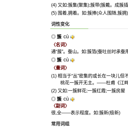
(4) 又如:簇集(聚集);簇带(簇戴。成簇
(5) 围着,拥着。如:簇捧(众人围随,
词性变化
cù
◎
簇
〈名词〉
通“蔟”。蚕山。如:簇箔(蚕吐丝时承蚕
cù
◎
簇
〈量词〉
(1) 相当于“丛”密集的或长在一块儿
桃花一簇开无主。——杜甫《江
(2) 又如:一簇鲜花;一簇红霞;一簇房屋
cù
◎
簇
〈副词〉
很,全——表示程度。如:簇新(极新)
常用词组