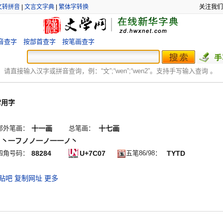
文转拼音
|
文言文字典
|
繁体字转换
关注我们
音查字
按部首查字
按笔画查字
：
请直接输入汉字或拼音查询，例：“文”;“
wen
”;“
wen2
”。支持手写输入查询 。
常用字
部外笔画：
十一画
总笔画：
十七画
丶丶一フノノ一ノ一一ノ丶
四角号码：
88284
U+7C07
五笔86/98：
TYTD
贴吧
复制网址
更多