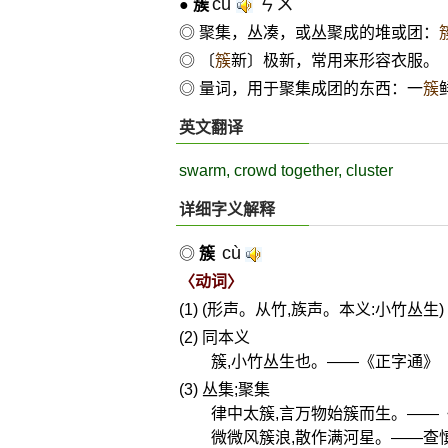
cù
ㄘㄨˋ
●
簇
◎ 聚集，丛凑，或丛聚成的堆或团：
◎ 〔
簇
新〕极新，常用来形容衣服。
◎ 量词，用于聚集成团的东西：一
簇
英文翻译
swarm, crowd together, cluster
详细字义解释
cù
◎
簇
〈动词〉
(1) (形声。从竹,族声。本义:小竹丛生)
(2) 同本义
簇,小竹丛生也。——《正字通》
(3) 丛集;聚集
律中太簇,言万物始簇而生。——
微微风簇浪,散作满河星。——查