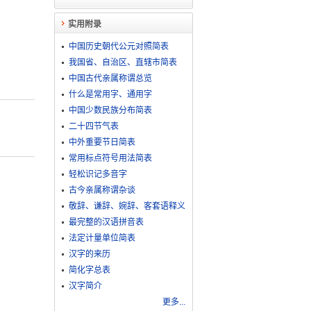
实用附录
中国历史朝代公元对照简表
我国省、自治区、直辖市简表
中国古代亲属称谓总览
什么是常用字、通用字
中国少数民族分布简表
二十四节气表
中外重要节日简表
常用标点符号用法简表
轻松识记多音字
古今亲属称谓杂谈
敬​辞​、​谦​辞​、​婉​辞​、​客​套​语​释​义
最完整的汉语拼音表
法定计量单位简表
汉字的来历
简化字总表
汉字简介
更多...