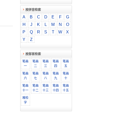
按拼音检索
A
B
C
D
E
F
G
H
J
K
L
M
N
O
P
Q
R
S
T
W
X
Y
Z
按部首检索
笔画
笔画
笔画
笔画
笔画
一
二
三
四
五
笔画
笔画
笔画
笔画
笔画
六
七
八
九
十
笔画
笔画
笔画
笔画
笔画
十一
十二
十三
十四
十五
难检
字