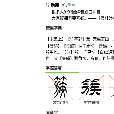
cùyōng
◎
簇拥
很多人紧紧围绕着或卫护着
大家簇拥着要喜钱。——《儒林外
康熙字典
【未集上】【竹字部】簇 ·康熙筆画：1
【廣韻】【集韻】
𠀤
千木切，音鏃。
簇生也。【註】簇，千豆切【白虎通
也。又【集韻】測角切，音娕。作餠
字源演变
簇字的篆书
簇字的隶书
同音字