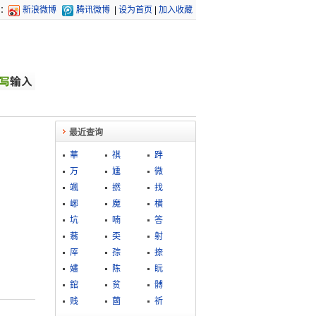
：
新浪微博
腾讯微博
|
设为首页
|
加入收藏
最近查询
華
祺
跘
万
尰
微
颯
撚
找
峫
魔
横
坑
喃
答
蓊
奀
射
厗
孮
捺
嫿
陈
盶
錧
贫
髆
贱
蔮
祈