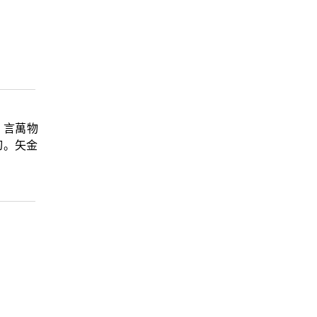
，言萬物
切。矢金