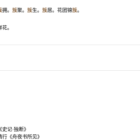
簇
拥。
簇
聚。
簇
生。
簇
居。花团锦
簇
。
鲜花。
《史记·独断》
慎行《舟夜书所见》