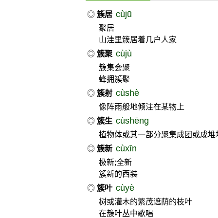
cùjū
◎
簇居
聚居
山洼里簇居着几户人家
cùjù
◎
簇聚
簇集会聚
蜂拥簇聚
cùshè
◎
簇射
像阵雨般地倾注在某物上
cùshēng
◎
簇生
植物体或其一部分聚集成团或成堆
cùxīn
◎
簇新
极新;全新
簇新的西装
cùyè
◎
簇叶
树或灌木的繁茂遮荫的枝叶
在簇叶丛中歌唱