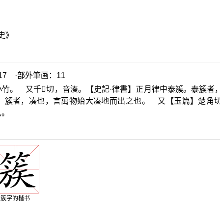
史》
7 ·部外筆画：11
小竹。 又千
𠋫
切，音湊。【史記·律書】正月律中泰簇。泰簇者
】簇者，凑也，言萬物始大凑地而出之也。 又【玉篇】楚角
具。
簇字的楷书