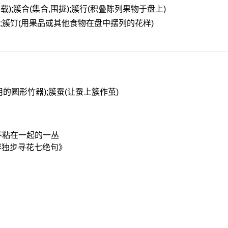
插载);簇合(集合,围拢);簇行(积叠陈列果物于盘上)
簇拥);簇饤(用果品或其他食物在盘中摆列的花样)
用的圆形竹器);簇蚕(让蚕上簇作茧)
但不粘在一起的一丛
畔独步寻花七绝句》