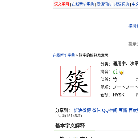
汉文学网
|
在线新华字典
|
汉语词典
|
成语词典
|
中
按拼
提示
在线新华字典
>
簇字的解释及意思
通用字、次
分类：
cù
拼音：
部首：
竹
笔顺：
ノ一丶ノ一
仓颉：
HYSK
分享到：
新浪微博
微信
QQ空间
豆瓣
百度
阅读(15145次)
基本字义解释