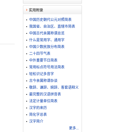
实用附录
中国历史朝代公元对照简表
我国省、自治区、直辖市简表
中国古代亲属称谓总览
什么是常用字、通用字
中国少数民族分布简表
二十四节气表
中外重要节日简表
常用标点符号用法简表
轻松识记多音字
古今亲属称谓杂谈
敬​辞​、​谦​辞​、​婉​辞​、​客​套​语​释​义
最完整的汉语拼音表
法定计量单位简表
汉字的来历
简化字总表
汉字简介
更多...