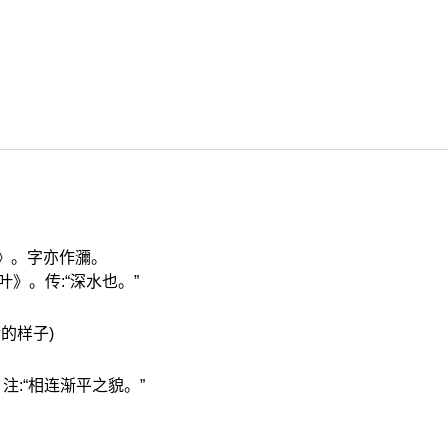
文》。字亦作瀰。
》。传:“深水也。”
满的样子)
:“相连渐平之貌。”