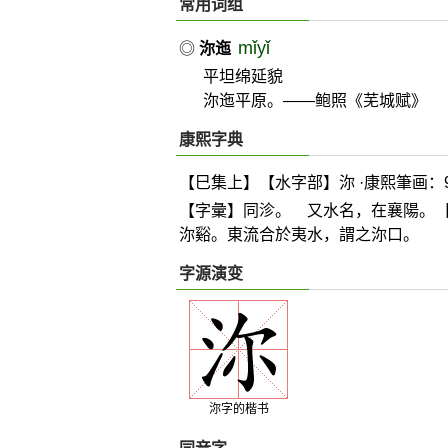
常用词组
mǐyǐ
◎
沵迤
平坦绵延貌
沵迤平原。——鲍照《芜城赋》
康熙字典
【巳集上】【水字部】沵 ·康熙筆画：
【字彙】同沴。 又水名，在襄陽。
沵谿。東流合於夷水，謂之沵口。
字源演变
沵字的楷书