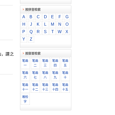
按拼音检索
A
B
C
D
E
F
G
H
J
K
L
M
N
O
P
Q
R
S
T
W
X
Y
Z
山，謂之
按部首检索
笔画
笔画
笔画
笔画
笔画
一
二
三
四
五
笔画
笔画
笔画
笔画
笔画
六
七
八
九
十
笔画
笔画
笔画
笔画
笔画
十一
十二
十三
十四
十五
难检
字