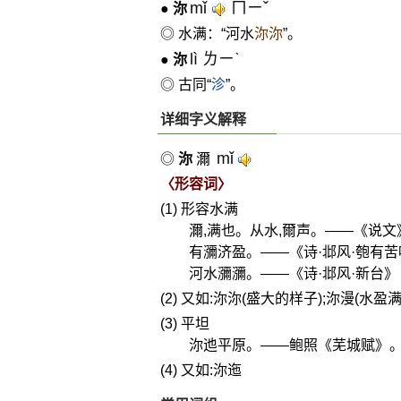
mǐ
ㄇㄧˇ
●
沵
◎ 水满：“河水
沵沵
”。
lì ㄌㄧˋ
●
沵
◎ 古同“
沴
”。
详细字义解释
mǐ
◎
沵
濔
〈形容词〉
(1) 形容水满
濔,满也。从水,爾声。——《说
有瀰济盈。——《诗·邶风·匏有苦叶
河水瀰瀰。——《诗·邶风·新台》
(2) 又如:沵沵(盛大的样子);沵漫(水盈
(3) 平坦
沵迆平原。——鲍照《芜城赋》。注
(4) 又如:沵迤