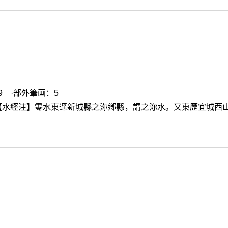
9 ·部外筆画：5
【水經注】零水東逕新城縣之沵鄕縣，謂之沵水。又東歷宜城西