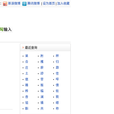
：
新浪微博
腾讯微博
|
设为首页
|
加入收藏
最近查询
杲
肹
秚
合
雘
归
庄
瘀
葫
土
誖
佳
倨
苷
哻
雜
贩
儥
桦
稫
街
杳
澜
甤
驵
骚
磳
斠
共
祢