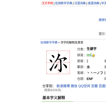
汉文学网
|
在线新华字典
|
汉语词典
|
成语词典
|
中
按拼
提示
在线新华字典
>
沵字的解释及意思
生僻字
分类：
mĭ
拼音：
部首：
氵
繁部：
水
笔顺：
丶丶一ノフ
仓颉：
ENF
分享到：
新浪微博
微信
QQ空间
豆瓣
百度
阅读(6326次)
基本字义解释