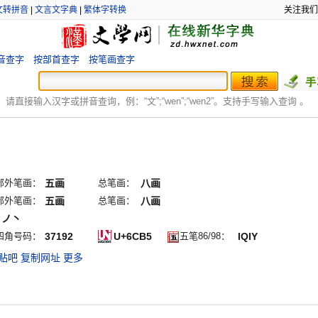
文转拼音
|
文言文字典
|
繁体字转换
关注我们
音查字
按部首查字
按笔画查字
：
请直接输入汉字或拼音查询，例：“文”;“
wen
”;“
wen2
”。支持手写输入查询 。
部外笔画：
五画
总笔画：
八画
部外笔画：
五画
总笔画：
八画
丨ノ丶
四角号码：
37192
U+6CB5
五笔86/98：
IQIY
贴吧
复制网址
更多