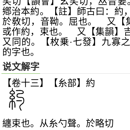
笑切【韻會】幺笑切，
音要
𠀤
鄕治本約。【註】師古曰：約
於敎切，音靿。屈也。 又【
或作約，束也。 又【集韻】
又同的。【枚乗·七發】九寡
的字也。
说文解字
【卷十三】【糸部】
約
纏束也。从糸勺聲。於略切