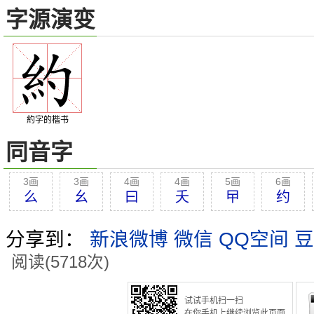
字源演变
約字的楷书
同音字
3画
3画
4画
4画
5画
6画
么
幺
曰
夭
曱
约
分享到：
新浪微博
微信
QQ空间
豆
阅读(5718次)
试试手机扫一扫
在你手机上继续浏览此页面