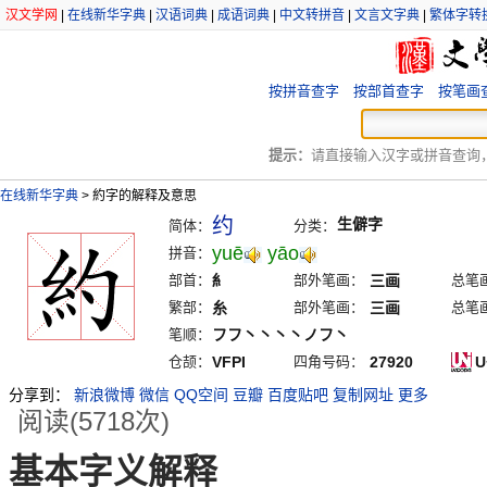
汉文学网
|
在线新华字典
|
汉语词典
|
成语词典
|
中文转拼音
|
文言文字典
|
繁体字转
按拼音查字
按部首查字
按笔画
提示：
请直接输入汉字或拼音查询，例
在线新华字典
>
約字的解释及意思
约
生僻字
简体：
分类：
yuē
yāo
拼音：
部首：
糹
部外笔画：
三画
总笔
繁部：
糸
部外笔画：
三画
总笔
笔顺：
フフ丶丶丶丶ノフ丶
仓颉：
VFPI
四角号码：
27920
U
分享到：
新浪微博
微信
QQ空间
豆瓣
百度贴吧
复制网址
更多
阅读(5718次)
基本字义解释