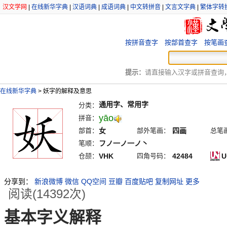
汉文学网
|
在线新华字典
|
汉语词典
|
成语词典
|
中文转拼音
|
文言文字典
|
繁体字转
按拼音查字
按部首查字
按笔画
提示：
请直接输入汉字或拼音查询，例
在线新华字典
>
妖字的解释及意思
通用字、常用字
分类：
yāo
拼音：
部首：
女
部外笔画：
四画
总笔
笔顺：
フノ一ノ一ノ丶
仓颉：
VHK
四角号码：
42484
U
分享到：
新浪微博
微信
QQ空间
豆瓣
百度贴吧
复制网址
更多
阅读(14392次)
基本字义解释