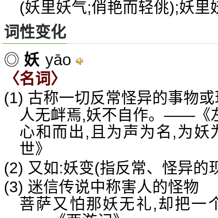
(妖里妖气;俏艳而轻佻);妖里
词性变化
yāo
◎
妖
〈名词〉
(1) 古称一切反常怪异的事物
人无衅焉,妖不自作。——《
心和而出,且为声为名,为妖
世》
(2) 又如:妖变(指反常、怪异的
(3) 迷信传说中称害人的怪物
菩萨又怕那妖无礼,却把一