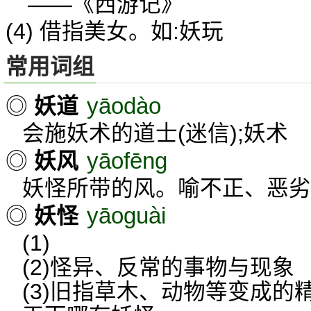
——《西游记》
(4) 借指美女。如:妖玩
常用词组
yāodào
◎
妖道
会施妖术的道士(迷信);妖术
yāofēng
◎
妖风
妖怪所带的风。喻不正、恶劣
yāoguài
◎
妖怪
(1)
(2)怪异、反常的事物与现象
(3)旧指草木、动物等变成的