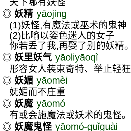
天下哪有妖怪
yāojing
◎
妖精
(1)妖怪,有魔法或巫术的鬼神
(2)比喻以姿色迷人的女子
你若丢了我,再娶了别的妖精
yāoliyāoqì
◎
妖里妖气
形容女人装束奇特、举止轻狂
yāomèi
◎
妖媚
妩媚而不庄重
yāomó
◎
妖魔
有或会施魔法或妖术的鬼怪。
yāomó-guǐguài
◎
妖魔鬼怪