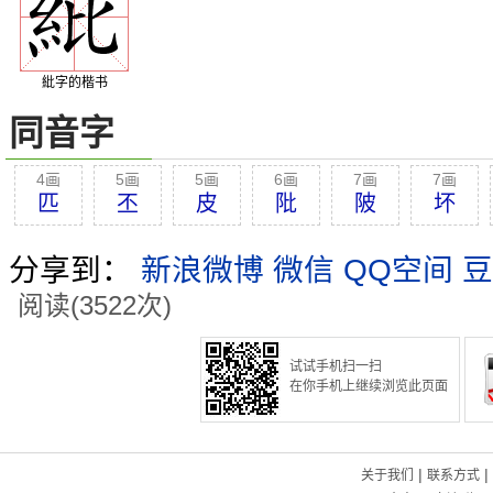
紕字的楷书
同音字
4画
5画
5画
6画
7画
7画
匹
丕
皮
阰
陂
坏
分享到：
新浪微博
微信
QQ空间
豆
阅读(3522次)
试试手机扫一扫
在你手机上继续浏览此页面
|
|
关于我们
联系方式