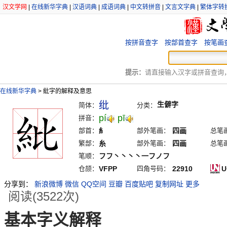
汉文学网
|
在线新华字典
|
汉语词典
|
成语词典
|
中文转拼音
|
文言文字典
|
繁体字转
按拼音查字
按部首查字
按笔画
提示：
请直接输入汉字或拼音查询，例
在线新华字典
>
紕字的解释及意思
纰
生僻字
简体：
分类：
pí
pī
拼音：
部首：
糹
部外笔画：
四画
总笔
繁部：
糸
部外笔画：
四画
总笔
笔顺：
フフ丶丶丶丶一フノフ
仓颉：
VFPP
四角号码：
22910
U
分享到：
新浪微博
微信
QQ空间
豆瓣
百度贴吧
复制网址
更多
阅读(3522次)
基本字义解释