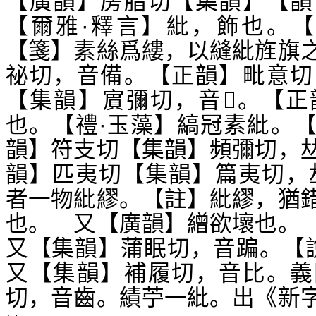
【廣韻】房脂切【集韻】【韻
【爾雅·釋言】紕，飾也。【
【箋】素絲爲縷，以縫紕旌旗
祕切，音備。【正韻】毗意切
【集韻】賔彌切，音
。【正
𤰞
也。【禮·玉藻】縞冠素紕。
韻】符支切【集韻】頻彌切，

韻】匹夷切【集韻】篇夷切，
者一物紕繆。【註】紕繆，猶
也。 又【廣韻】繒欲壞也。
又【集韻】蒲眠切，音蹁。【
又【集韻】補履切，音比。義
切，音齒。績苧一紕。出《新