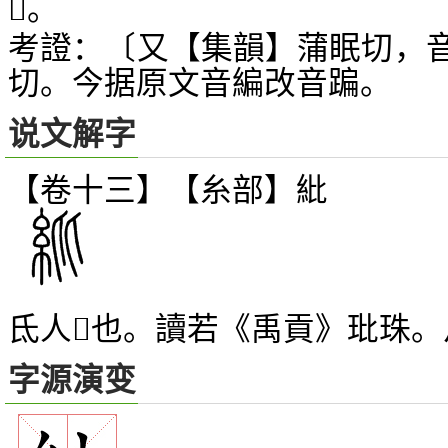
。
𦀘
考證：〔又【集韻】蒲眠切，
切。今据原文音編改音蹁。
说文解字
【卷十三】【糸部】
紕
氐人
也。讀若《禹貢》玭珠。
𦇧
字源演变