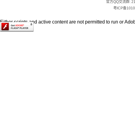
官方QQ交流群:
2
粤ICP备1010
Either scripts and active content are not permitted to run or Adob