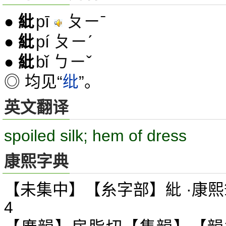
pī
ㄆㄧˉ
●
紕
pí ㄆㄧˊ
●
紕
bǐ ㄅㄧˇ
●
紕
◎ 均见“
纰
”。
英文翻译
spoiled silk; hem of dress
康熙字典
【未集中】【糸字部】紕 ·康熙
4