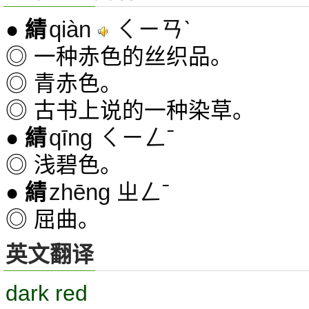
qiàn
ㄑㄧㄢˋ
●
綪
◎ 一种赤色的丝织品。
◎ 青赤色。
◎ 古书上说的一种染草。
qīng ㄑㄧㄥˉ
●
綪
◎ 浅碧色。
zhēng ㄓㄥˉ
●
綪
◎ 屈曲。
英文翻译
dark red