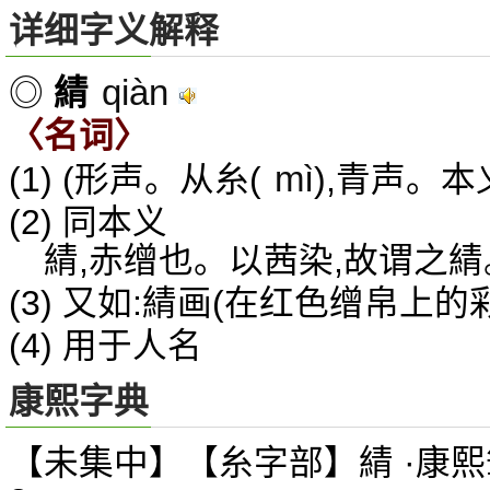
详细字义解释
qiàn
◎
綪
〈名词〉
mì
(1) (形声。从糸(
),青声。本
(2) 同本义
綪,赤缯也。以茜染,故谓之
(3) 又如:綪画(在红色缯帛上的
(4) 用于人名
康熙字典
【未集中】【糸字部】綪 ·康熙