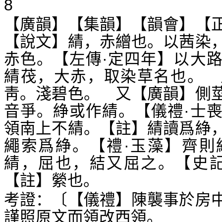
8
【廣韻】【集韻】【韻會】【
【說文】綪，赤繒也。以茜染
赤色。【左傳·定四年】以大
綪茷，大赤，取染草名也。 
靑。淺碧色。 又【廣韻】側
音爭。
或作綪。【儀禮·士
䋫
領南上不綪。【註】綪讀爲
䋫
繩索爲
。【禮·玉藻】齊則
䋫
綪，屈也，結又屈之。【史記
【註】縈也。
考證：〔【儀禮】陳襲事於房
謹照原文而領改西領。