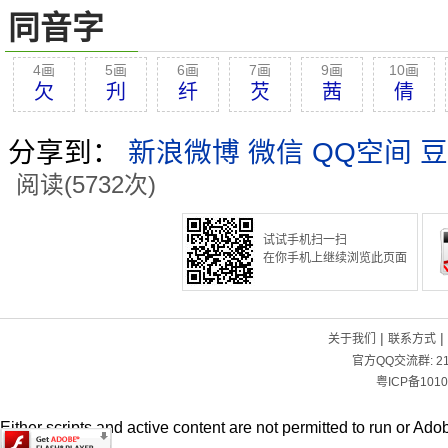
同音字
4画
5画
6画
7画
9画
10画
欠
刋
纤
芡
茜
倩
分享到：
新浪微博
微信
QQ空间
豆
阅读(5732次)
试试手机扫一扫
在你手机上继续浏览此页面
|
|
关于我们
联系方式
官方QQ交流群:
2
粤ICP备1010
Either scripts and active content are not permitted to run or Adob