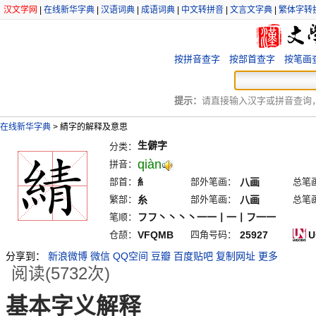
汉文学网
|
在线新华字典
|
汉语词典
|
成语词典
|
中文转拼音
|
文言文字典
|
繁体字转
按拼音查字
按部首查字
按笔画
提示：
请直接输入汉字或拼音查询，例
在线新华字典
>
綪字的解释及意思
生僻字
分类：
qiàn
拼音：
部首：
糹
部外笔画：
八画
总笔
繁部：
糸
部外笔画：
八画
总笔
笔顺：
フフ丶丶丶丶一一丨一丨フ一一
仓颉：
VFQMB
四角号码：
25927
U
分享到：
新浪微博
微信
QQ空间
豆瓣
百度贴吧
复制网址
更多
阅读(5732次)
基本字义解释