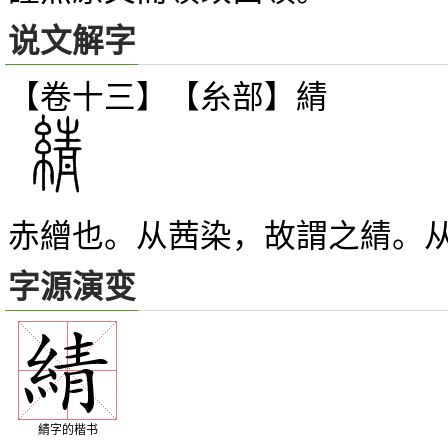
说文解字
【卷十三】【糸部】
綪
赤繒也。从茜染，故謂之綪。
字源演变
綪字的楷书